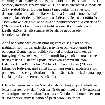
ett billigare alternativ, symboliskt situerad mitt i ett så kallad utsatt
område, startades Järvaveckan 2016, ett slags alternativt Almedalen.
2017 avstod Stefan Löfven från att medverka, till synes som
demonstration mot att politikerveckan på Gotland alltmer framstått
som en plats för den politiska eliten. Löfven ville istället träffa folk
”som kanske aldrig skulle besöka en politikervecka”. Även detta år
(2024) blandas förväntan med kritik – som att allmänheten och
ideella aktörer får allt svårare att betala de upptrissade
boendekostnaderna.
Ändå har Almedalsveckan visat sig vara en seglivad politisk
institution som fortfarande skapar nyheter och exponering för
partierna. Denna typ av politisk festival är också möjligen en
framgångsrik svensk export. I de nordiska grannländerna har med
tiden ett slags kusiner till politikerveckan kommit till, som
Folkemödet på Bornholm (2011–) eller Arendalsuka (2012–).
Liknande festivaler, med syftet att fungera som en mötesplats för
politiker, intresseorganisationer och allmänhet, har också startats upp
i en lång rad andra europeiska länder.
I detta temarum finner du Svenska tals samling av partiledartalen
(eller snarare 40 av dem) och här får du möjlighet att själv utforska
vilka frågor som varit aktuella olika år. Om du inte finner talet som
du söker efter, skriv in namn på partiledare i sökfältet.