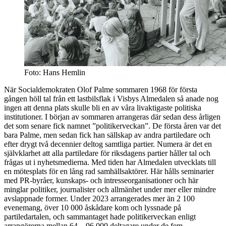
Foto: Hans Hemlin
När Socialdemokraten Olof Palme sommaren 1968 för första
gången höll tal från ett lastbilsflak i Visbys Almedalen så anade nog
ingen att denna plats skulle bli en av våra livaktigaste politiska
institutioner. I början av sommaren arrangeras där sedan dess årligen
det som senare fick namnet ”politikerveckan”. De första åren var det
bara Palme, men sedan fick han sällskap av andra partiledare och
efter drygt två decennier deltog samtliga partier. Numera är det en
självklarhet att alla partiledare för riksdagens partier håller tal och
frågas ut i nyhetsmedierna. Med tiden har Almedalen utvecklats till
en mötesplats för en lång rad samhällsaktörer. Här hålls seminarier
med PR-byråer, kunskaps- och intresseorganisationer och här
minglar politiker, journalister och allmänhet under mer eller mindre
avslappnade former. Under 2023 arrangerades mer än 2 100
evenemang, över 10 000 åskådare kom och lyssnade på
partiledartalen, och sammantaget hade politikerveckan enligt
arrangörerna mellan 64 – 96 000 deltagare under de fem