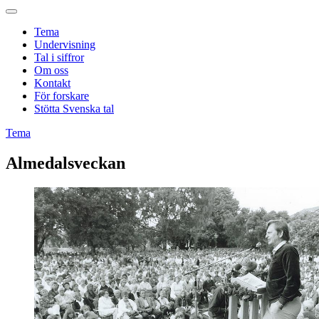
Tema
Undervisning
Tal i siffror
Om oss
Kontakt
För forskare
Stötta Svenska tal
Tema
Almedalsveckan