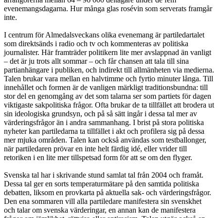
evenemangsdagarna. Hur många glas rosévin som serverats framgår
inte.
I centrum för Almedalsveckans olika evenemang är partiledartalet
som direktsänds i radio och tv och kommenteras av politiska
journalister. Här framträder politikern lite mer avslappnad än vanligt
– det är ju trots allt sommar – och får chansen att tala till sina
partianhängare i publiken, och indirekt till allmänheten via medierna.
Talen brukar vara mellan en halvtimme och fyrtio minuter långa. Till
innehållet och formen är de vanligen märkligt traditionsbundna: till
stor del en genomgång av det som talarna ser som partiets för dagen
viktigaste sakpolitiska frågor. Ofta brukar de ta tillfället att brodera ut
sin ideologiska grundsyn, och på så sätt ingår i dessa tal mer av
värderingsfrågor än i andra sammanhang. I brist på stora politiska
nyheter kan partiledarna ta tillfället i akt och profilera sig på dessa
mer mjuka områden. Talen kan också användas som testballonger,
när partiledaren prövar en inte helt färdig idé, eller vrider till
retoriken i en lite mer tillspetsad form för att se om den flyger.
Svenska tal har i skrivande stund samlat tal från 2004 och framåt.
Dessa tal ger en sorts temperaturmätare på den samtida politiska
debatten, liksom en provkarta på aktuella sak- och värderingsfrågor.
Den ena sommaren vill alla partiledare manifestera sin svenskhet
och talar om svenska värderingar, en annan kan de manifestera