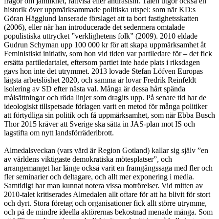
frågor om jämlikhet, rättvisa eller antirasism. Talen utgör också en
historik över uppmärksammade politiska utspel: som när KD:s
Göran Hägglund lanserade förslaget att ta bort fastighetsskatten
(2006), eller när han introducerade det sedermera omtalade
populistiska uttrycket ”verklighetens folk” (2009). 2010 eldade
Gudrun Schyman upp 100 000 kr för att skapa uppmärksamhet åt
Feministiskt initiativ, som hon vid tiden var partiledare för – det fick
ersätta partiledartalet, eftersom partiet inte hade plats i riksdagen
gavs hon inte det utrymmet. 2013 lovade Stefan Löfven Europas
lägsta arbetslöshet 2020, och samma år lovar Fredrik Reinfeldt
isolering av SD efter nästa val. Många är dessa hårt spända
målsättningar och röda linjer som dragits upp. På senare tid har de
ideologiskt tillspetsade förlagen varit en metod för många politiker
att förtydliga sin politik och få uppmärksamhet, som när Ebba Busch
Thor 2015 kräver att Sverige ska sätta in JAS-plan mot IS och
lagstifta om nytt landsförräderibrott.
Almedalsveckan (vars värd är Region Gotland) kallar sig själv ”en
av världens viktigaste demokratiska mötesplatser”, och
arrangemanget har länge också varit en framgångssaga med fler och
fler seminarier och deltagare, och allt mer exponering i media.
Samtidigt har man kunnat notera vissa motrörelser. Vid mitten av
2010-talet kritiserades Almedalen allt oftare för att ha blivit för stort
och dyrt. Stora företag och organisationer fick allt större utrymme,
och på de mindre ideella aktörernas bekostnad menade många. Som