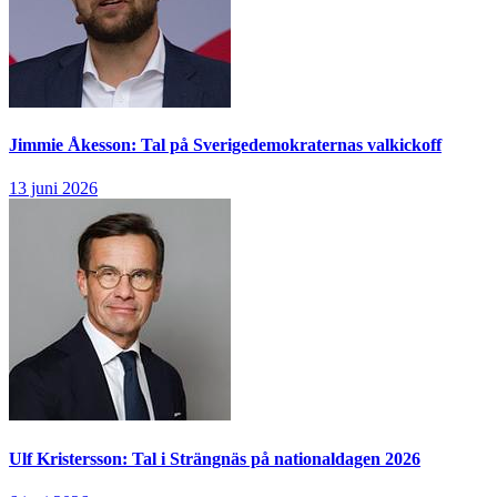
Jimmie Åkesson: Tal på Sverigedemokraternas valkickoff
13 juni 2026
Ulf Kristersson: Tal i Strängnäs på nationaldagen 2026