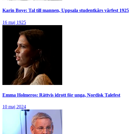
Karin Boye: Tal till mannen, Uppsala studentkårs vårfest 1925
16 maj 1925
Emma Holmeros: Rättvis idrott för unga, Nordisk Talefest
10 maj 2024