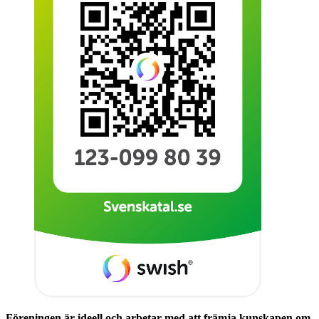
Föreningen är ideell och arbetar med att främja kunskapen om