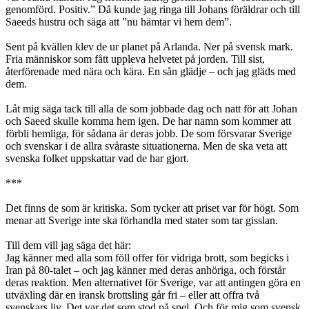
genomförd. Positiv.” Då kunde jag ringa till Johans föräldrar och till
Saeeds hustru och säga att ”nu hämtar vi hem dem”.
Sent på kvällen klev de ur planet på Arlanda. Ner på svensk mark.
Fria människor som fått uppleva helvetet på jorden. Till sist,
återförenade med nära och kära. En sån glädje – och jag gläds med
dem.
Låt mig säga tack till alla de som jobbade dag och natt för att Johan
och Saeed skulle komma hem igen. De har namn som kommer att
förbli hemliga, för sådana är deras jobb. De som försvarar Sverige
och svenskar i de allra svåraste situationerna. Men de ska veta att
svenska folket uppskattar vad de har gjort.
***
Det finns de som är kritiska. Som tycker att priset var för högt. Som
menar att Sverige inte ska förhandla med stater som tar gisslan.
Till dem vill jag säga det här:
Jag känner med alla som föll offer för vidriga brott, som begicks i
Iran på 80-talet – och jag känner med deras anhöriga, och förstår
deras reaktion. Men alternativet för Sverige, var att antingen göra en
utväxling där en iransk brottsling går fri – eller att offra två
svenskars liv. Det var det som stod på spel. Och för mig som svensk