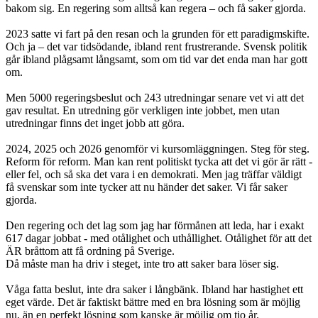
bakom sig. En regering som alltså kan regera – och få saker gjorda.
2023 satte vi fart på den resan och la grunden för ett paradigmskifte.
Och ja – det var tidsödande, ibland rent frustrerande. Svensk politik
går ibland plågsamt långsamt, som om tid var det enda man har gott
om.
Men 5000 regeringsbeslut och 243 utredningar senare vet vi att det
gav resultat. En utredning gör verkligen inte jobbet, men utan
utredningar finns det inget jobb att göra.
2024, 2025 och 2026 genomför vi kursomläggningen. Steg för steg.
Reform för reform. Man kan rent politiskt tycka att det vi gör är rätt -
eller fel, och så ska det vara i en demokrati. Men jag träffar väldigt
få svenskar som inte tycker att nu händer det saker. Vi får saker
gjorda.
Den regering och det lag som jag har förmånen att leda, har i exakt
617 dagar jobbat - med otålighet och uthållighet. Otålighet för att det
ÄR bråttom att få ordning på Sverige.
Då måste man ha driv i steget, inte tro att saker bara löser sig.
Våga fatta beslut, inte dra saker i långbänk. Ibland har hastighet ett
eget värde. Det är faktiskt bättre med en bra lösning som är möjlig
nu, än en perfekt lösning som kanske är möjlig om tio år.