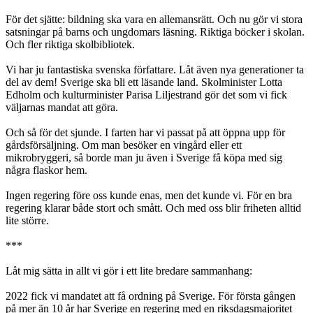
För det sjätte: bildning ska vara en allemansrätt. Och nu gör vi stora
satsningar på barns och ungdomars läsning. Riktiga böcker i skolan.
Och fler riktiga skolbibliotek.
Vi har ju fantastiska svenska författare. Låt även nya generationer ta
del av dem! Sverige ska bli ett läsande land. Skolminister Lotta
Edholm och kulturminister Parisa Liljestrand gör det som vi fick
väljarnas mandat att göra.
Och så för det sjunde. I farten har vi passat på att öppna upp för
gårdsförsäljning. Om man besöker en vingård eller ett
mikrobryggeri, så borde man ju även i Sverige få köpa med sig
några flaskor hem.
Ingen regering före oss kunde enas, men det kunde vi. För en bra
regering klarar både stort och smått. Och med oss blir friheten alltid
lite större.
***
Låt mig sätta in allt vi gör i ett lite bredare sammanhang:
2022 fick vi mandatet att få ordning på Sverige. För första gången
på mer än 10 år har Sverige en regering med en riksdagsmajoritet