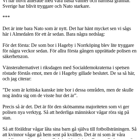
Vi har blivit allierade med våra bästa vänner och närmsta grannar.
Sverige har blivit tryggare och Nato starkare.
***
Det är inte bara Nato som är nytt. Det har hänt mycket sen vi sågs
här i Almedalen för ett år sedan. Bara några nedslag:
För det första: De som bor i Hageby i Norrköping blev lite tryggare
för några veckor sedan. För allra första gången upprättade polisen en
säkerhetszon.
Vänsteralternativet i riksdagen med Socialdemokraterna i spetsen
röstade förstås emot, men de i Hageby gillade beslutet. De sa så här,
och jag citerar:
”De som är kritiska kanske inte bor i dessa områden, men de skulle
nog ändra sig om de visste hur det är”.
Precis så är det. Det är för den skötsamma majoriteten som vi ger
polisen nya verktyg. Så att hederliga människor vågar röra sig på
stan.
Så att föräldrar vågar låta sina barn gå själva till fotbollsträningen. Så
att kvinnor vågar gå hem sent på kvällen. Det är ni som är våra