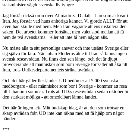
statsminister vägde svenska liv tyngre.
Jag förstår också oron över Ahmadreza Djalali – han som är kvar i
Iran. Jag förstår vad hans anhöriga känner. Vi gjorde ALLT för att
även han skulle med hem. Men Iran vägrade att ens diskutera den
saken. Det arbetet kommer fortsätta, men valet stod mellan att få
hem de två svenskarna – eller att inte få hem någon alls.
Nu måste alla ta sitt personliga ansvar och inte utsätta Sverige eller
sig själva för fara. När Johan Floderus åkte till Iran så fanns ingen
svensk reseavrådan. Nu finns den sen länge, och det är djupt
provocerande att människor som bor i Sverige fortsätter att åka till
Iran, trots Utrikesdepartementets strikta avrådan.
Och det här gäller fler länder. UD bedömer att 5 000 svenska
medborgare - eller människor som bor i Sverige - kommer att resa
till Libanon i sommar. Trots att UD:s reseavrådan sedan oktober är
den starkast möjliga - att omedelbart lämna landet.
Det här är ingen lek. Mitt budskap idag, är att den som trotsar en
skarp avrådan från UD inte kan räkna med att få hjälp om något
händer.
***