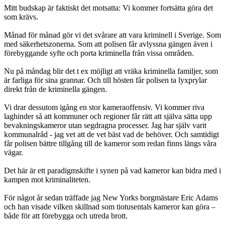
Mitt budskap är faktiskt det motsatta: Vi kommer fortsätta göra det
som krävs.
Månad för månad gör vi det svårare att vara kriminell i Sverige. Som
med säkerhetszonerna. Som att polisen får avlyssna gängen även i
förebyggande syfte och porta kriminella från vissa områden.
Nu på måndag blir det t ex möjligt att vräka kriminella familjer, som
är farliga för sina grannar. Och till hösten får polisen ta lyxprylar
direkt från de kriminella gängen.
Vi drar dessutom igång en stor kameraoffensiv. Vi kommer riva
laghinder så att kommuner och regioner får rätt att själva sätta upp
bevakningskameror utan segdragna processer. Jag har själv varit
kommunalråd - jag vet att de vet bäst vad de behöver. Och samtidigt
får polisen bättre tillgång till de kameror som redan finns längs våra
vägar.
Det här är ett paradigmskifte i synen på vad kameror kan bidra med i
kampen mot kriminaliteten.
För något år sedan träffade jag New Yorks borgmästare Eric Adams
och han visade vilken skillnad som tiotusentals kameror kan göra –
både för att förebygga och utreda brott.