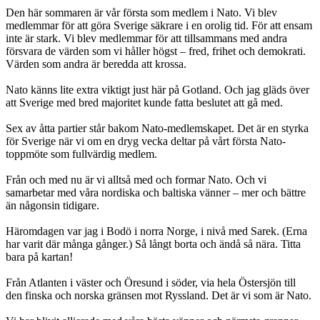
Den här sommaren är vår första som medlem i Nato. Vi blev
medlemmar för att göra Sverige säkrare i en orolig tid. För att ensam
inte är stark. Vi blev medlemmar för att tillsammans med andra
försvara de värden som vi håller högst – fred, frihet och demokrati.
Värden som andra är beredda att krossa.
Nato känns lite extra viktigt just här på Gotland. Och jag gläds över
att Sverige med bred majoritet kunde fatta beslutet att gå med.
Sex av åtta partier står bakom Nato-medlemskapet. Det är en styrka
för Sverige när vi om en dryg vecka deltar på vårt första Nato-
toppmöte som fullvärdig medlem.
Från och med nu är vi alltså med och formar Nato. Och vi
samarbetar med våra nordiska och baltiska vänner – mer och bättre
än någonsin tidigare.
Häromdagen var jag i Bodö i norra Norge, i nivå med Sarek. (Erna
har varit där många gånger.) Så långt borta och ändå så nära. Titta
bara på kartan!
Från Atlanten i väster och Öresund i söder, via hela Östersjön till
den finska och norska gränsen mot Ryssland. Det är vi som är Nato.