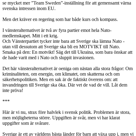
se mycket mer ”Team Sweden”-inställning för att gemensamt värna
svenska intressen inom EU.
Men det kräver en regering som har både kurs och kompass.
I vänsteralternativet är två av fyra partier emot hela Nato-
medlemskapet. Mitt i ett krig.
Och Vänsterpartiet tycker inte bara att Sverige ska lämna Nato -
utan vill dessutom att Sverige ska bli en MOTVIKT till Nato.
Smaka på den: En motvikt! Säg det till Ukraina, som bara önskar att
de hade varit med i Nato och sluppit invasionen.
Det här vänsteralternativet är oeniga om nästan alla stora frågor: Om
kriminaliteten, om energin, om klimatet, om skatterna och om
säkerhetspolitiken. Men en sak är de faktiskt överens om: att
invandringen till Sverige ska öka. Där vet de vad de vill. Låt dem
inte pröva!
***
Här är vi nu, strax före halvlek i svensk politik. Problemen är stora,
men möjligheterna större. Uppgiften är svår, men vi har klarat
uppgifter som är svårare.
Sverige är ett av världens bästa länder för barn att växa upp i, men vi