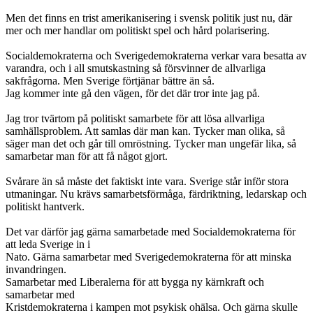
Men det finns en trist amerikanisering i svensk politik just nu, där
mer och mer handlar om politiskt spel och hård polarisering.
Socialdemokraterna och Sverigedemokraterna verkar vara besatta av
varandra, och i all smutskastning så försvinner de allvarliga
sakfrågorna. Men Sverige förtjänar bättre än så.
Jag kommer inte gå den vägen, för det där tror inte jag på.
Jag tror tvärtom på politiskt samarbete för att lösa allvarliga
samhällsproblem. Att samlas där man kan. Tycker man olika, så
säger man det och går till omröstning. Tycker man ungefär lika, så
samarbetar man för att få något gjort.
Svårare än så måste det faktiskt inte vara. Sverige står inför stora
utmaningar. Nu krävs samarbetsförmåga, färdriktning, ledarskap och
politiskt hantverk.
Det var därför jag gärna samarbetade med Socialdemokraterna för
att leda Sverige in i
Nato. Gärna samarbetar med Sverigedemokraterna för att minska
invandringen.
Samarbetar med Liberalerna för att bygga ny kärnkraft och
samarbetar med
Kristdemokraterna i kampen mot psykisk ohälsa. Och gärna skulle