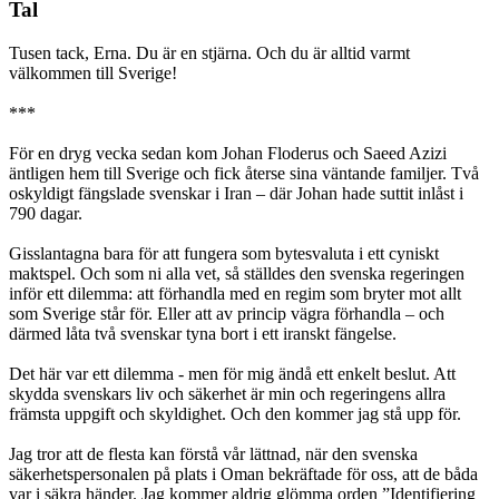
Tal
Tusen tack, Erna. Du är en stjärna. Och du är alltid varmt
välkommen till Sverige!
***
För en dryg vecka sedan kom Johan Floderus och Saeed Azizi
äntligen hem till Sverige och fick återse sina väntande familjer. Två
oskyldigt fängslade svenskar i Iran – där Johan hade suttit inlåst i
790 dagar.
Gisslantagna bara för att fungera som bytesvaluta i ett cyniskt
maktspel. Och som ni alla vet, så ställdes den svenska regeringen
inför ett dilemma: att förhandla med en regim som bryter mot allt
som Sverige står för. Eller att av princip vägra förhandla – och
därmed låta två svenskar tyna bort i ett iranskt fängelse.
Det här var ett dilemma - men för mig ändå ett enkelt beslut. Att
skydda svenskars liv och säkerhet är min och regeringens allra
främsta uppgift och skyldighet. Och den kommer jag stå upp för.
Jag tror att de flesta kan förstå vår lättnad, när den svenska
säkerhetspersonalen på plats i Oman bekräftade för oss, att de båda
var i säkra händer. Jag kommer aldrig glömma orden ”Identifiering