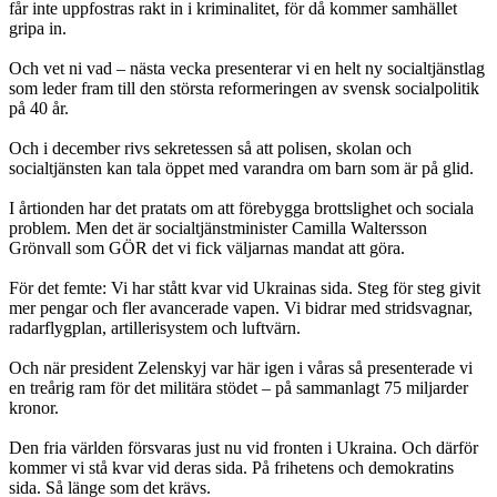
får inte uppfostras rakt in i kriminalitet, för då kommer samhället
gripa in.
Och vet ni vad – nästa vecka presenterar vi en helt ny socialtjänstlag
som leder fram till den största reformeringen av svensk socialpolitik
på 40 år.
Och i december rivs sekretessen så att polisen, skolan och
socialtjänsten kan tala öppet med varandra om barn som är på glid.
I årtionden har det pratats om att förebygga brottslighet och sociala
problem. Men det är socialtjänstminister Camilla Waltersson
Grönvall som GÖR det vi fick väljarnas mandat att göra.
För det femte: Vi har stått kvar vid Ukrainas sida. Steg för steg givit
mer pengar och fler avancerade vapen. Vi bidrar med stridsvagnar,
radarflygplan, artillerisystem och luftvärn.
Och när president Zelenskyj var här igen i våras så presenterade vi
en treårig ram för det militära stödet – på sammanlagt 75 miljarder
kronor.
Den fria världen försvaras just nu vid fronten i Ukraina. Och därför
kommer vi stå kvar vid deras sida. På frihetens och demokratins
sida. Så länge som det krävs.