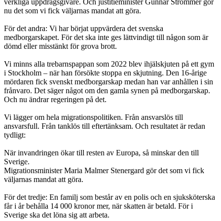
verkliga uppdragsgivare. Och justitieminister Gunnar Strömmer gör
nu det som vi fick väljarnas mandat att göra.
För det andra: Vi har börjat uppvärdera det svenska
medborgarskapet. För det ska inte ges lättvindigt till någon som är
dömd eller misstänkt för grova brott.
Vi minns alla trebarnspappan som 2022 blev ihjälskjuten på ett gym
i Stockholm – när han försökte stoppa en skjutning. Den 16-årige
mördaren fick svenskt medborgarskap medan han var anhållen i sin
frånvaro. Det säger något om den gamla synen på medborgarskap.
Och nu ändrar regeringen på det.
Vi lägger om hela migrationspolitiken. Från ansvarslös till
ansvarsfull. Från tanklös till eftertänksam. Och resultatet är redan
tydligt:
När invandringen ökar till resten av Europa, så minskar den till
Sverige.
Migrationsminister Maria Malmer Stenergard gör det som vi fick
väljarnas mandat att göra.
För det tredje: En familj som består av en polis och en sjuksköterska
får i år behålla 14 000 kronor mer, när skatten är betald. För i
Sverige ska det löna sig att arbeta.