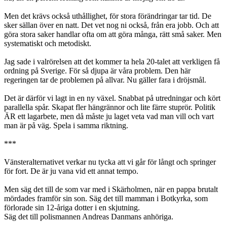
Men det krävs också uthållighet, för stora förändringar tar tid. De
sker sällan över en natt. Det vet nog ni också, från era jobb. Och att
göra stora saker handlar ofta om att göra många, rätt små saker. Men
systematiskt och metodiskt.
Jag sade i valrörelsen att det kommer ta hela 20-talet att verkligen få
ordning på Sverige. För så djupa är våra problem. Den här
regeringen tar de problemen på allvar. Nu gäller fara i dröjsmål.
Det är därför vi lagt in en ny växel. Snabbat på utredningar och kört
parallella spår. Skapat fler hängrännor och lite färre stuprör. Politik
ÄR ett lagarbete, men då måste ju laget veta vad man vill och vart
man är på väg. Spela i samma riktning.
***
Vänsteralternativet verkar nu tycka att vi går för långt och springer
för fort. De är ju vana vid ett annat tempo.
Men säg det till de som var med i Skärholmen, när en pappa brutalt
mördades framför sin son. Säg det till mamman i Botkyrka, som
förlorade sin 12-åriga dotter i en skjutning.
Säg det till polismannen Andreas Danmans anhöriga.