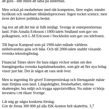
att göra - inte minst att satsa på underhåll.
Men också på medarbetare med rätt kompetens, färre regler, mindre
byråkrati och snabbare tillståndsprocesser. Ingen rocket science, men
även det kräver politiska beslut.
Jag tror att allt det här är fullt möjligt. Sverige är entreprenörernas
land. Från Amalia Eriksson i 1800-talets Småland som gav oss
polkagrisen, och L-M Ericsson i Stockholm som gav oss telefonen.
Till Ingvar Kamprad som på 1900-talet målade världens
möbelvaruhus gula och blåa. Och till 2000-talets snabbt växande
svenska teknologibolag.
Financial Times skrev för bara några veckor sedan om den
framgångsrika svenska kapitalmarknaden, som gör att fler nya bolag
växer just här. Det är något att vara stolt över.
Men ta ingenting för givet! Entreprenörskap och företagande måste
man förtjäna som land. Långsiktighet, förutsebarhet, rättvisa
skatteregler, bra miljö och trygga uppväxtvillkor. Nu måste vi börja
investera i ett rikare Sverige.
Låt mig ge några konkreta förslag:
Gör de första 300 000 på alla ISK-konton helt skattefria. 3,7