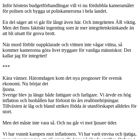
Inför höstens budgetförhandlingar vill vi nu fördubbla kameramålet
för polisen och bygga ut poliskamerorna i hela landet.
En del säger att vi går för långt även här. Och integriteten ÄR viktig.
Men det finns faktiskt ingenting som är mer integritetskränkande än
att bli utsatt för grova brott.
När mord förblir ouppklarade och vittnen inte vågar vittna, så
kommer kamerorna göra livet tryggare för vanliga människor. Det
kallar jag för integritet!
***
Kära vänner. Häromdagen kom det nya prognoser för svensk
ekonomi. Nu börjar det
ljusna.
Sverige blev ju länge både fattigare och farligare. Vi ärvde en hög
inflation och hushållen har förlorat tio års reallönehöjningar.
Tillväxten är låg och bland utrikes födda är utanförskapet alldeles för
stort.
Men det måste inte vara så. Och nu går vi mot ljusare tider.
Vi har vunnit kampen mot inflationen. Vi har varit envisa och tjatiga,