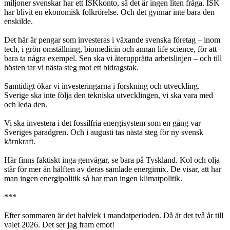
miljoner svenskar har ett ISKkonto, så det är ingen liten fråga. ISK
har blivit en ekonomisk folkrörelse. Och det gynnar inte bara den
enskilde.
Det här är pengar som investeras i växande svenska företag – inom
tech, i grön omställning, biomedicin och annan life science, för att
bara ta några exempel. Sen ska vi återupprätta arbetslinjen – och till
hösten tar vi nästa steg mot ett bidragstak.
Samtidigt ökar vi investeringarna i forskning och utveckling.
Sverige ska inte följa den tekniska utvecklingen, vi ska vara med
och leda den.
Vi ska investera i det fossilfria energisystem som en gång var
Sveriges paradgren. Och i augusti tas nästa steg för ny svensk
kärnkraft.
Här finns faktiskt inga genvägar, se bara på Tyskland. Kol och olja
står för mer än hälften av deras samlade energimix. De visar, att har
man ingen energipolitik så har man ingen klimatpolitik.
***
Efter sommaren är det halvlek i mandatperioden. Då är det två år till
valet 2026. Det ser jag fram emot!