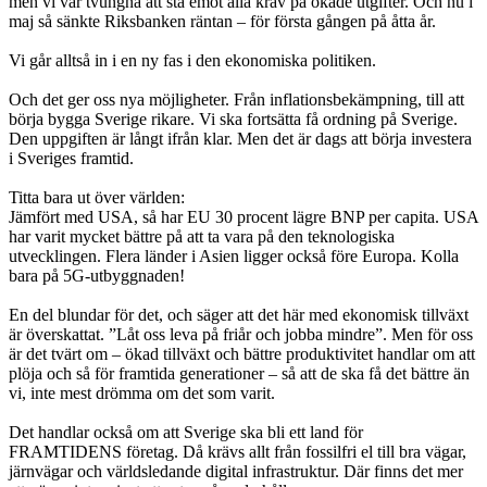
men vi var tvungna att stå emot alla krav på ökade utgifter. Och nu i
maj så sänkte Riksbanken räntan – för första gången på åtta år.
Vi går alltså in i en ny fas i den ekonomiska politiken.
Och det ger oss nya möjligheter. Från inflationsbekämpning, till att
börja bygga Sverige rikare. Vi ska fortsätta få ordning på Sverige.
Den uppgiften är långt ifrån klar. Men det är dags att börja investera
i Sveriges framtid.
Titta bara ut över världen:
Jämfört med USA, så har EU 30 procent lägre BNP per capita. USA
har varit mycket bättre på att ta vara på den teknologiska
utvecklingen. Flera länder i Asien ligger också före Europa. Kolla
bara på 5G-utbyggnaden!
En del blundar för det, och säger att det här med ekonomisk tillväxt
är överskattat. ”Låt oss leva på friår och jobba mindre”. Men för oss
är det tvärt om – ökad tillväxt och bättre produktivitet handlar om att
plöja och så för framtida generationer – så att de ska få det bättre än
vi, inte mest drömma om det som varit.
Det handlar också om att Sverige ska bli ett land för
FRAMTIDENS företag. Då krävs allt från fossilfri el till bra vägar,
järnvägar och världsledande digital infrastruktur. Där finns det mer