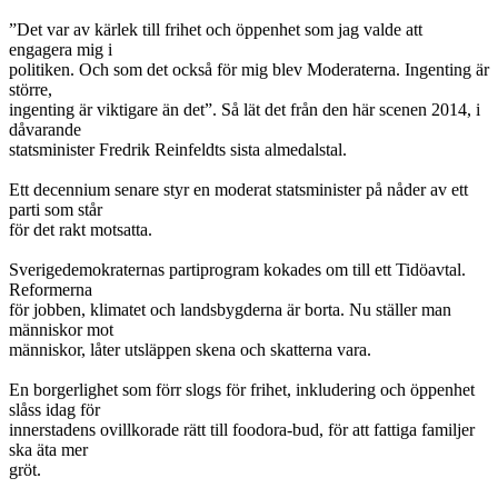
”Det var av kärlek till frihet och öppenhet som jag valde att
engagera mig i
politiken. Och som det också för mig blev Moderaterna. Ingenting är
större,
ingenting är viktigare än det”. Så lät det från den här scenen 2014, i
dåvarande
statsminister Fredrik Reinfeldts sista almedalstal.
Ett decennium senare styr en moderat statsminister på nåder av ett
parti som står
för det rakt motsatta.
Sverigedemokraternas partiprogram kokades om till ett Tidöavtal.
Reformerna
för jobben, klimatet och landsbygderna är borta. Nu ställer man
människor mot
människor, låter utsläppen skena och skatterna vara.
En borgerlighet som förr slogs för frihet, inkludering och öppenhet
slåss idag för
innerstadens ovillkorade rätt till foodora-bud, för att fattiga familjer
ska äta mer
gröt.