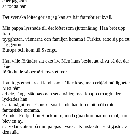
eller jag som
är födda här.
Det svenska löftet gör att jag kan stå här framför er ikväll.
Min pappa lyssnade till det löftet som sjuttonåring. Han bröt upp
från
tryggheten, vännerna och familjen hemma i Turkiet, satte sig på ett
tåg genom
Europa och kom till Sverige.
Han ville förändra sitt eget liv. Men hans beslut att kliva på det där
tåget
förändrade så oerhört mycket mer.
Han togs emot av ett land som ställde krav, men erbjöd möjligheter.
Med hårt
arbete, långa städpass och sena nätter, med knappa marginaler
lyckades han
starta något nytt. Ganska snart hade han turen att möta min
fantastiska mamma,
Annika. En tjej från Stockholm, med egna drömmar och mål, som
blev en ny,
självklar station på min pappas livsresa. Kanske den viktigaste av
dem alla.