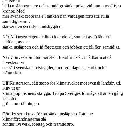
det går att
hålla utsläppen nere och samtidigt sänka priset vid pump med fyra
kronor. Med
mer svenskt biobränsle i tanken kan vardagen fortsätta rulla
samtidigt som vi
stärker den svenska landsbygden.
När Alliansen regerade ihop klarade vi, som ett av få länder i
världen, av att
sänka utsläppen och få företagen och jobben att bli fler, samtidigt.
När vi investerar i biobränsle, i fossilfritt stål, i hållbar mat då
investerar vi
också i svenska landsbygder, i morgondagens teknik och i
människor.
Ulf Kristersson, sätt stopp för klimatsveket mot svensk landsbygd.
Kliv ut ur
klimatpopulismens skugga. Tro på Sveriges förmåga att än en gång
leda den
gröna omställningen.
Gör det som krävs för att sänka utsläppen. Låt inte
klimatförändringarna slå
sönder livsverk, företag och framtidstro.