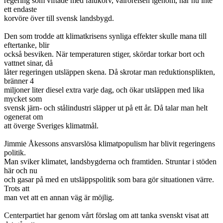
regering som viftade med falukorv, valrörelsen igenom, har nu inte
ett endaste
korvöre över till svensk landsbygd.
Den som trodde att klimatkrisens synliga effekter skulle mana till
eftertanke, blir
också besviken. När temperaturen stiger, skördar torkar bort och
vattnet sinar, då
låter regeringen utsläppen skena. Då skrotar man reduktionsplikten,
bränner 4
miljoner liter diesel extra varje dag, och ökar utsläppen med lika
mycket som
svensk järn- och stålindustri släpper ut på ett år. Då talar man helt
ogenerat om
att överge Sveriges klimatmål.
Jimmie Åkessons ansvarslösa klimatpopulism har blivit regeringens
politik.
Man sviker klimatet, landsbygderna och framtiden. Struntar i stöden
här och nu
och gasar på med en utsläppspolitik som bara gör situationen värre.
Trots att
man vet att en annan väg är möjlig.
Centerpartiet har genom vårt förslag om att tanka svenskt visat att