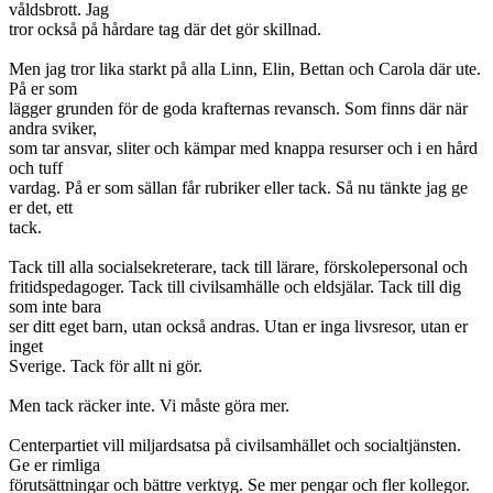
våldsbrott. Jag
tror också på hårdare tag där det gör skillnad.
Men jag tror lika starkt på alla Linn, Elin, Bettan och Carola där ute.
På er som
lägger grunden för de goda krafternas revansch. Som finns där när
andra sviker,
som tar ansvar, sliter och kämpar med knappa resurser och i en hård
och tuff
vardag. På er som sällan får rubriker eller tack. Så nu tänkte jag ge
er det, ett
tack.
Tack till alla socialsekreterare, tack till lärare, förskolepersonal och
fritidspedagoger. Tack till civilsamhälle och eldsjälar. Tack till dig
som inte bara
ser ditt eget barn, utan också andras. Utan er inga livsresor, utan er
inget
Sverige. Tack för allt ni gör.
Men tack räcker inte. Vi måste göra mer.
Centerpartiet vill miljardsatsa på civilsamhället och socialtjänsten.
Ge er rimliga
förutsättningar och bättre verktyg. Se mer pengar och fler kollegor.