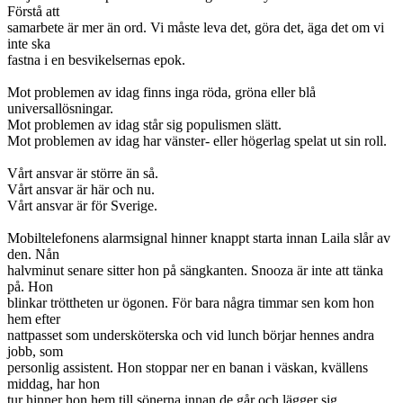
Förstå att
samarbete är mer än ord. Vi måste leva det, göra det, äga det om vi
inte ska
fastna i en besvikelsernas epok.
Mot problemen av idag finns inga röda, gröna eller blå
universallösningar.
Mot problemen av idag står sig populismen slätt.
Mot problemen av idag har vänster- eller högerlag spelat ut sin roll.
Vårt ansvar är större än så.
Vårt ansvar är här och nu.
Vårt ansvar är för Sverige.
Mobiltelefonens alarmsignal hinner knappt starta innan Laila slår av
den. Nån
halvminut senare sitter hon på sängkanten. Snooza är inte att tänka
på. Hon
blinkar tröttheten ur ögonen. För bara några timmar sen kom hon
hem efter
nattpasset som undersköterska och vid lunch börjar hennes andra
jobb, som
personlig assistent. Hon stoppar ner en banan i väskan, kvällens
middag, har hon
tur hinner hon hem till sönerna innan de går och lägger sig.