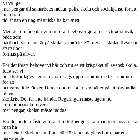
Vi vill ge
mer pengar till samarbetet mellan polis, skola och socialtjänst, för att
hitta fram i
tid, innan en ung människa halkar snett.
Men det område där vi framförallt behöver göra mer och göra nytt,
både som
parti och som land är på skolans område. För det är i skolan livsresor
startar och
formas på allvar.
För det första behöver vi här och nu se ett krispaket till svensk skola.
Idag ser vi
hur skolor läggs ner och lärare sägs upp i kommun, efter kommun,
för att
pengarna inte räcker. Den ekonomiska krisen håller på att förvandlas
till en
skolkris. Det får inte hända. Regeringen måste agera nu,
kommunerna behöver
mer pengar, skolan måste räddas.
För det andra måste vi förändra skolpengen. Tar man mer ansvar ska
man ha
mer betalt. Skolan som finns där för landsbygdens barn, har en
närvarande