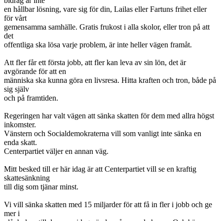
bidrag är inte
en hållbar lösning, vare sig för din, Lailas eller Fartuns frihet eller
för vårt
gemensamma samhälle. Gratis frukost i alla skolor, eller tron på att
det
offentliga ska lösa varje problem, är inte heller vägen framåt.
Att fler får ett första jobb, att fler kan leva av sin lön, det är
avgörande för att en
människa ska kunna göra en livsresa. Hitta kraften och tron, både på
sig själv
och på framtiden.
Regeringen har valt vägen att sänka skatten för dem med allra högst
inkomster.
Vänstern och Socialdemokraterna vill som vanligt inte sänka en
enda skatt.
Centerpartiet väljer en annan väg.
Mitt besked till er här idag är att Centerpartiet vill se en kraftig
skattesänkning
till dig som tjänar minst.
Vi vill sänka skatten med 15 miljarder för att få in fler i jobb och ge
mer i