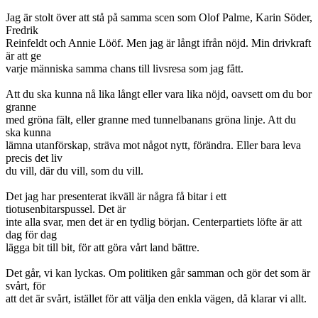
Jag är stolt över att stå på samma scen som Olof Palme, Karin Söder,
Fredrik
Reinfeldt och Annie Lööf. Men jag är långt ifrån nöjd. Min drivkraft
är att ge
varje människa samma chans till livsresa som jag fått.
Att du ska kunna nå lika långt eller vara lika nöjd, oavsett om du bor
granne
med gröna fält, eller granne med tunnelbanans gröna linje. Att du
ska kunna
lämna utanförskap, sträva mot något nytt, förändra. Eller bara leva
precis det liv
du vill, där du vill, som du vill.
Det jag har presenterat ikväll är några få bitar i ett
tiotusenbitarspussel. Det är
inte alla svar, men det är en tydlig början. Centerpartiets löfte är att
dag för dag
lägga bit till bit, för att göra vårt land bättre.
Det går, vi kan lyckas. Om politiken går samman och gör det som är
svårt, för
att det är svårt, istället för att välja den enkla vägen, då klarar vi allt.