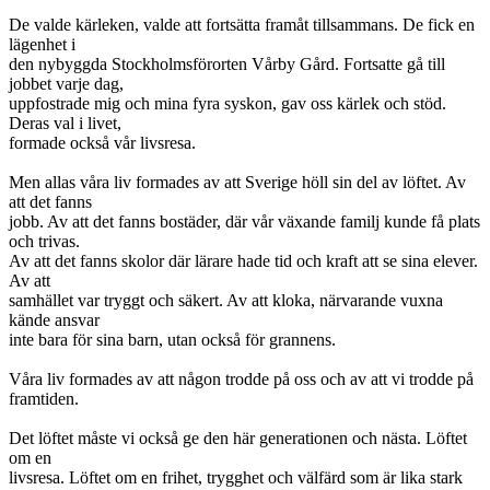
De valde kärleken, valde att fortsätta framåt tillsammans. De fick en
lägenhet i
den nybyggda Stockholmsförorten Vårby Gård. Fortsatte gå till
jobbet varje dag,
uppfostrade mig och mina fyra syskon, gav oss kärlek och stöd.
Deras val i livet,
formade också vår livsresa.
Men allas våra liv formades av att Sverige höll sin del av löftet. Av
att det fanns
jobb. Av att det fanns bostäder, där vår växande familj kunde få plats
och trivas.
Av att det fanns skolor där lärare hade tid och kraft att se sina elever.
Av att
samhället var tryggt och säkert. Av att kloka, närvarande vuxna
kände ansvar
inte bara för sina barn, utan också för grannens.
Våra liv formades av att någon trodde på oss och av att vi trodde på
framtiden.
Det löftet måste vi också ge den här generationen och nästa. Löftet
om en
livsresa. Löftet om en frihet, trygghet och välfärd som är lika stark