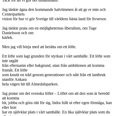
Tack för att vi gör det tillsammans.
Jag tänkte ägna den kommande halvtimmen åt att ge er min och
Centerpartiets
vision för hur vi gör Sverige till världens bästa land för livsresor.
Jag tänkte prata om en möjligheternas liberalism, om Tage
Danielsson och om
kärlek.
Men jag vill börja med att berätta om ett löfte.
Ett löfte som lagt grunden för styrkan i vårt samhälle. Ett löfte som
inte utgått
från efternamn eller bakgrund, utan från ambitionen att komma
framåt. Ett löfte
som knutit en tråd genom generationer och nått från ett lantbruk
utanför Ankara
hela vägen hit till Almedalsparken.
Jag pratar om det svenska löftet – Löftet om att den som är beredd
att komma
hit, jobba och göra rätt för sig, bidra fullt ut efter egen förmåga, han
eller hon
har en självklar plats i vårt samhälle. En lika självklar plats som du