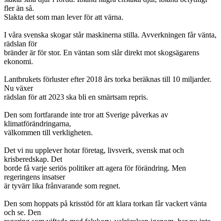
fler än så.
Slakta det som man lever för att värna.
I våra svenska skogar står maskinerna stilla. Avverkningen får vänta,
rädslan för
bränder är för stor. En väntan som slår direkt mot skogsägarens
ekonomi.
Lantbrukets förluster efter 2018 års torka beräknas till 10 miljarder.
Nu växer
rädslan för att 2023 ska bli en smärtsam repris.
Den som fortfarande inte tror att Sverige påverkas av
klimatförändringarna,
välkommen till verkligheten.
Det vi nu upplever hotar företag, livsverk, svensk mat och
krisberedskap. Det
borde få varje seriös politiker att agera för förändring. Men
regeringens insatser
är tyvärr lika frånvarande som regnet.
Den som hoppats på krisstöd för att klara torkan får vackert vänta
och se. Den