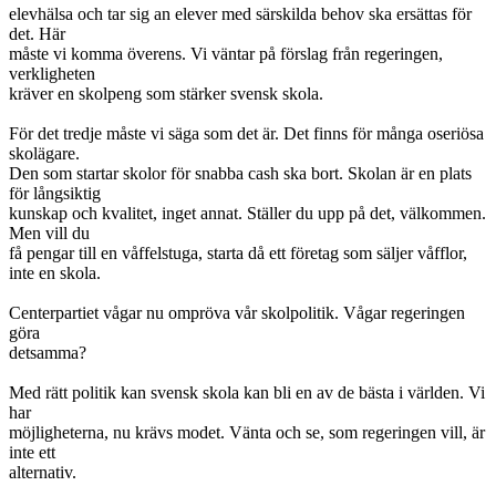
elevhälsa och tar sig an elever med särskilda behov ska ersättas för
det. Här
måste vi komma överens. Vi väntar på förslag från regeringen,
verkligheten
kräver en skolpeng som stärker svensk skola.
För det tredje måste vi säga som det är. Det finns för många oseriösa
skolägare.
Den som startar skolor för snabba cash ska bort. Skolan är en plats
för långsiktig
kunskap och kvalitet, inget annat. Ställer du upp på det, välkommen.
Men vill du
få pengar till en våffelstuga, starta då ett företag som säljer våfflor,
inte en skola.
Centerpartiet vågar nu ompröva vår skolpolitik. Vågar regeringen
göra
detsamma?
Med rätt politik kan svensk skola kan bli en av de bästa i världen. Vi
har
möjligheterna, nu krävs modet. Vänta och se, som regeringen vill, är
inte ett
alternativ.