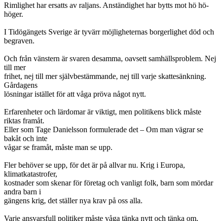
Rimlighet har ersatts av raljans. Anständighet har bytts mot hö hö-
höger.
I Tidögängets Sverige är tyvärr möjligheternas borgerlighet död och
begraven.
Och från vänstern är svaren desamma, oavsett samhällsproblem. Nej
till mer
frihet, nej till mer självbestämmande, nej till varje skattesänkning.
Gårdagens
lösningar istället för att våga pröva något nytt.
Erfarenheter och lärdomar är viktigt, men politikens blick måste
riktas framåt.
Eller som Tage Danielsson formulerade det – Om man vägrar se
bakåt och inte
vågar se framåt, måste man se upp.
Fler behöver se upp, för det är på allvar nu. Krig i Europa,
klimatkatastrofer,
kostnader som skenar för företag och vanligt folk, barn som mördar
andra barn i
gängens krig, det ställer nya krav på oss alla.
Varje ansvarsfull politiker måste våga tänka nytt och tänka om.