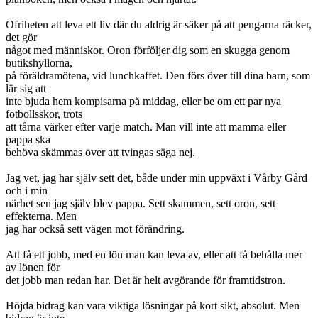
Ofriheten att leva ett liv där du aldrig är säker på att pengarna räcker,
det gör
något med människor. Oron förföljer dig som en skugga genom
butikshyllorna,
på föräldramötena, vid lunchkaffet. Den förs över till dina barn, som
lär sig att
inte bjuda hem kompisarna på middag, eller be om ett par nya
fotbollsskor, trots
att tårna värker efter varje match. Man vill inte att mamma eller
pappa ska
behöva skämmas över att tvingas säga nej.
Jag vet, jag har själv sett det, både under min uppväxt i Vårby Gård
och i min
närhet sen jag själv blev pappa. Sett skammen, sett oron, sett
effekterna. Men
jag har också sett vägen mot förändring.
Att få ett jobb, med en lön man kan leva av, eller att få behålla mer
av lönen för
det jobb man redan har. Det är helt avgörande för framtidstron.
Höjda bidrag kan vara viktiga lösningar på kort sikt, absolut. Men