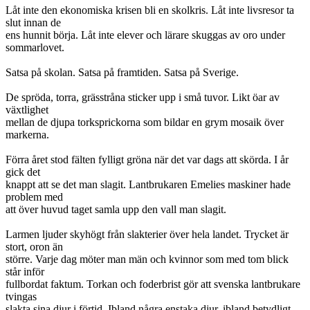
Låt inte den ekonomiska krisen bli en skolkris. Låt inte livsresor ta
slut innan de
ens hunnit börja. Låt inte elever och lärare skuggas av oro under
sommarlovet.
Satsa på skolan. Satsa på framtiden. Satsa på Sverige.
De spröda, torra, grässtråna sticker upp i små tuvor. Likt öar av
växtlighet
mellan de djupa torksprickorna som bildar en grym mosaik över
markerna.
Förra året stod fälten fylligt gröna när det var dags att skörda. I år
gick det
knappt att se det man slagit. Lantbrukaren Emelies maskiner hade
problem med
att över huvud taget samla upp den vall man slagit.
Larmen ljuder skyhögt från slakterier över hela landet. Trycket är
stort, oron än
större. Varje dag möter man män och kvinnor som med tom blick
står inför
fullbordat faktum. Torkan och foderbrist gör att svenska lantbrukare
tvingas
slakta sina djur i förtid. Ibland några enstaka djur, ibland betydligt