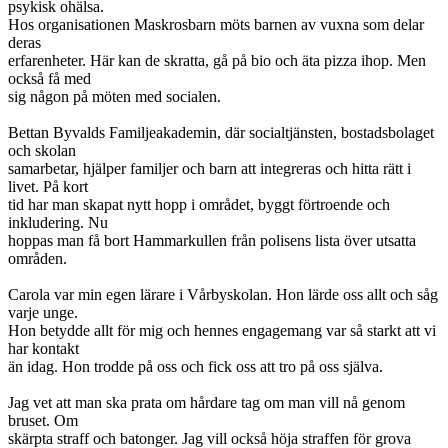
psykisk ohälsa.
Hos organisationen Maskrosbarn möts barnen av vuxna som delar
deras
erfarenheter. Här kan de skratta, gå på bio och äta pizza ihop. Men
också få med
sig någon på möten med socialen.
Bettan Byvalds Familjeakademin, där socialtjänsten, bostadsbolaget
och skolan
samarbetar, hjälper familjer och barn att integreras och hitta rätt i
livet. På kort
tid har man skapat nytt hopp i området, byggt förtroende och
inkludering. Nu
hoppas man få bort Hammarkullen från polisens lista över utsatta
områden.
Carola var min egen lärare i Vårbyskolan. Hon lärde oss allt och såg
varje unge.
Hon betydde allt för mig och hennes engagemang var så starkt att vi
har kontakt
än idag. Hon trodde på oss och fick oss att tro på oss själva.
Jag vet att man ska prata om hårdare tag om man vill nå genom
bruset. Om
skärpta straff och batonger. Jag vill också höja straffen för grova