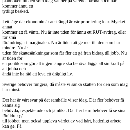
plånboken till den som idag vänder på varenda krona. Och här
kommer ännu ett
tydligt besked.
I ett läge där ekonomin är ansträngd är vår prioritering klar. Mycket
annat
kommer att få vänta. Nu är inte tiden för ännu ett RUT-avdrag, eller
för små
förändringar i marginalen. Nu är tiden att ge mer till den som har
mindre. Nu är
tiden för skattesänkningar som får fler att gå från bidrag till jobb. Nu
är tiden för
en politik som gör att ingen längre ska behöva lägga all sin kraft på
att jobba och
ändå inte ha råd att leva ett drägligt liv.
Sverige behöver fungera, då måste vi sänka skatten för den som idag
har minst.
Det här är vårt svar på det samhälle vi ser idag. Där fler behöver få
känna sig
behövda, respekterade och jämlika. Där fler barn behöver få se sina
föräldrar gå
till jobbet, men också uppleva värdet av vad hårt, hederligt arbete
kan ge. Få