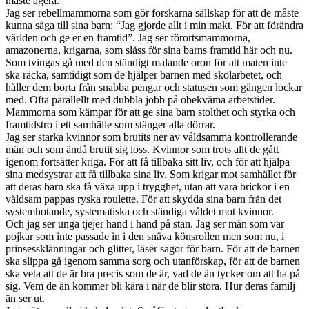
måste agera.
Jag ser rebellmammorna som gör forskarna sällskap för att de måste
kunna säga till sina barn: “Jag gjorde allt i min makt. För att förändra
världen och ge er en framtid”. Jag ser förortsmammorna,
amazonerna, krigarna, som slåss för sina barns framtid här och nu.
Som tvingas gå med den ständigt malande oron för att maten inte
ska räcka, samtidigt som de hjälper barnen med skolarbetet, och
håller dem borta från snabba pengar och statusen som gängen lockar
med. Ofta parallellt med dubbla jobb på obekväma arbetstider.
Mammorna som kämpar för att ge sina barn stolthet och styrka och
framtidstro i ett samhälle som stänger alla dörrar.
Jag ser starka kvinnor som brutits ner av våldsamma kontrollerande
män och som ändå brutit sig loss. Kvinnor som trots allt de gått
igenom fortsätter kriga. För att få tillbaka sitt liv, och för att hjälpa
sina medsystrar att få tillbaka sina liv. Som krigar mot samhället för
att deras barn ska få växa upp i trygghet, utan att vara brickor i en
våldsam pappas ryska roulette. För att skydda sina barn från det
systemhotande, systematiska och ständiga våldet mot kvinnor.
Och jag ser unga tjejer hand i hand på stan. Jag ser män som var
pojkar som inte passade in i den snäva könsrollen men som nu, i
prinsessklänningar och glitter, läser sagor för barn. För att de barnen
ska slippa gå igenom samma sorg och utanförskap, för att de barnen
ska veta att de är bra precis som de är, vad de än tycker om att ha på
sig. Vem de än kommer bli kära i när de blir stora. Hur deras familj
än ser ut.