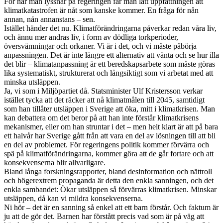
För när man lyssnar på regeringen får man lätt uppfattningen att
klimatkatastrofen är nåt som kanske kommer. En fråga för nån
annan, nån annanstans – sen.
Istället händer det nu. Klimatförändringarna påverkar redan våra liv,
och ännu mer andras liv, i form av dödliga torkperioder,
översvämningar och orkaner. Vi är i det, och vi måste påbörja
anpassningen. Det är inte längre ett alternativ att vänta och se hur illa
det blir – klimatanpassning är ett beredskapsarbete som måste göras
lika systematiskt, strukturerat och långsiktigt som vi arbetat med att
minska utsläppen.
Ja, vi som i Miljöpartiet då. Statsminister Ulf Kristersson verkar
istället tycka att det räcker att nå klimatmålen till 2045, samtidigt
som han tillåter utsläppen i Sverige att öka, mitt i klimatkrisen. Man
kan debattera om det beror på att han inte förstår klimatkrisens
mekanismer, eller om han struntar i det – men helt klart är att på bara
ett halvår har Sverige gått från att vara en del av lösningen till att bli
en del av problemet. För regeringens politik kommer förvärra och
spä på klimatförändringarna, kommer göra att de går fortare och att
konsekvenserna blir allvarligare.
Bland långa forskningsrapporter, bland desinformation och nättroll
och högerextrem propaganda är detta den enkla sanningen, och det
enkla sambandet: Ökar utsläppen så förvärras klimatkrisen. Minskar
utsläppen, då kan vi mildra konsekvenserna.
Ni hör – det är en sanning så enkel att ett barn förstår. Och faktum är
ju att de gör det. Barnen har förstått precis vad som är på väg att