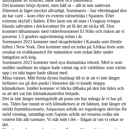
utnyttjande av resurser, både natur och människor.
Det kommer börja dystert, men håll ut – allt är inte nattsvart.
Däremot är läget mycket allvarligt. Sommaren – hur efterlängtad den
än har varit – kom efter en extrem värmebölja i Spanien. Efter
extrema skyfall i Italien. Efter larm om att man i Uruguay tvingas
blanda saltvatten i dricksvattnet för att få det att räcka till. Den
kommer tillsammans med väderfenomenet El Niño och risken att vi
passerar 1,5 graders uppvärmning redan i år.
Sommaren 2023 kommer med skogsbränder i Kanada som förstör
luften i New York. Den kommer med en torka på Afrikas horn som
orsakar en svältkatastrof för människor som redan lider under
fattigdom och krig.
Sommaren 2023 kommer med nya dramatiska rekord. Med is som
smälter snabbare än någon hade väntat sig och världshav som värms
upp i en takt ingen hade räknat med.
Mina vänner. Mitt första dystra budskap till er är att vi inte längre
befinner oss på den punkt i historien där vi kunde stoppa
klimatkrisen. Istället kommer vi blicka tillbaka på den här tiden och
se att det var här klimatkatastrofen började.
Det är inte längre meningsfullt att prata om hur många år vi har på
oss. Tiden har runnit ut och klimatkrisen är ett faktum, inte längre ett
mörkt framtidsscenario. Amazonas urfolk ser regnskogen skövlas för
snöd vinning, samtidigt som Sapmis urfolk ser renarna svälta när
vintern blir allt varmare. Vi står mitt i det – frågan är om vi orkar se
det.