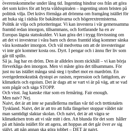
överenskommelse under lång tid. Ingenting hindrar oss från att göra
det som krävs för att bryta våldsspiralen – ingenting utom bristen på
politisk vilja. Det krävs förmåga att drömma om framgång istället för
att huka sig i rädsla för bakåtsträvarna och högerextremisterna.
Politik är vilja och prioriteringar. Vi kan investera i vår gemensamma
framtid redan imorgon, tillsammans, och fortfarande ha en av
Europas lägsta statsskulder. Vi kan göra det i trygg förvissning om
att det vi investerar i våra barn och deras framtid idag kommer sänka
våra kostnader imorgon. Och väl medvetna om att de investeringar
vi inte gör kommer kosta oss. Dyrt. I pengar och i ännu fler liv som
går till spillo.
Så ja. Jag har en dröm. Den är alldeles inom räckhåll – vi kan börja
förverkliga den imorgon. Men vi måste göra det tillsammans. För
just nu tas istället många små steg i tysthet mot en mardröm. En
sverigedemokratisk dystopi av rasism, repression och fattigdom, av
klimatkris och egoism. Det är dags att se vart vi är på väg, att se vad
som pågår och säga STOPP.
Och visst. Jag kanske ritar som en femåring. Fair enough.
Men naiv? Nej.
Naivt, det är att inte se parallellerna mellan vår tid och trettiotalets
Tyskland. Naivt, det är att tro att fulla fängelser stoppar våldet när
man samtidigt slaktar skolan. Och naivt, det är att vägra se
klimatkrisen trots att vi står mitt i den. Att blunda för det som håller
på att hända istället för att agera, att hoppas att det går över av sig
självt, att nån annan ska göra jobbet – DET är naivt.