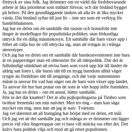
förtryck av sina folk. Jag drömmer om en värld där fredsbevarande
arbete är lika prioriterat som militärt försvar, och där bistånd bygger
på behov. På den grundläggande tanken att alla liv är lika mycket
värda. Där bistånd syftar till just liv – inte ses som ett verktyg för
handelsbalansen.
Jag har en dröm om ett samhälle där rasism och homofobi inte
längre är modeflugor för populistiska politiker, utan förkastliga
uttryck för en dålig människosyn. Ett samhälle där barn växer upp i
frihet att välja hur de vill uttrycka sig, utan att tvingas in i trånga
stereotyper.
Och jag har en dröm om ett samhälle där barnkonventionen inte bara
är en papperstiger utan ett rättesnöre för all rättspolitik. Där det är
fullständigt otänkbart att utvisa barn som vuxit upp här till länder de
aldrig satt foten i, där barns rätt till en trygg barndom alltid väger
tyngre än föräldrars rätt till umgänge, och där varje statsminister
måste ta ansvar för vad han säger om de barn som växer upp landet.
Ta ansvar för hur han pratar om de som är vårt hopp inför framtiden.
Ja, jag har en dröm – om ett annat, bättre samhälle.
Hör ni det där knattret? Det är alla pojkspolingarna på Timbro som
twittrar frenetiskt om min naivitet. Men tro mig – man kan säga
mycket om mig, men inte att jag är naiv. Tvärtom.
Jag vet däremot att all framgång har börjat med en dröm, ett mål.
Och jag vet att det samhälle jag och många av er drömmer om ligger
precis vid våra fingertoppar om vi bara vill sträcka oss efter det. Det
krävs bara politisk vilja och mod att gå emot populismen.