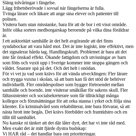
Släng tolvåringar i fängelse.
Lägg frihetsberövade i sovsal när fängelserna är fulla.
Tvinga lärare och läkare att ange sina elever och patienter till
polisen.
Visitera barn utan misstanke, bara för att de bor i ett visst område.
Inför olika sorters medborgarskap beroende på vilka dina föräldrar
är.
I ett auktoritärt samhälle är det helt avgörande att det finns
syndabockar att vara hård mot. Det är inte logiskt, inte effektivt, men
det signalerar hårda tag. Handlingskraft. Problemet är bara att det
inte får önskad effekt. Ökande fattigdom och utvisningar av barn
som fötts och vuxit upp i Sverige kommer inte stoppa gängen och
våldet. Snarare spä på det. Och det helt i onödan.
För vi vet ju vad som krävs för att vända utvecklingen: Fler lärare
och trygga vuxna i skolan, så att barn kan få det stöd de behöver
individuellt. Fler områdespoliser som bygger förtroendet mellan
samhälle och boende, inte visiterar småkillar för sakens skull. Fler
fältassistenter och socialsekreterare som får tillräckligt många
kollegor och förutsättningar för att orka stanna i yrket och följa sina
klienter. En kriminalvård som rehabiliterar, inte bara förvarar, så att
nästa brott inte begås. Det krävs förebilder och framtidstro och en
tillit till samhället.
Nu kanske ni tänker att det där låter dyrt, det har vi inte råd med.
Men exakt det är mitt fjärde dystra budskap:
Vi HAR råd – det handlar bara om prioriteringar.