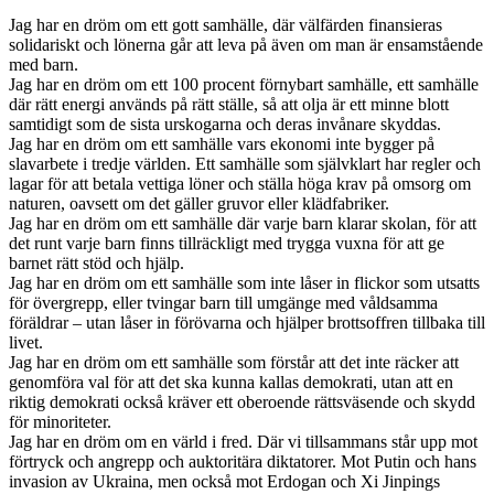
Jag har en dröm om ett gott samhälle, där välfärden finansieras
solidariskt och lönerna går att leva på även om man är ensamstående
med barn.
Jag har en dröm om ett 100 procent förnybart samhälle, ett samhälle
där rätt energi används på rätt ställe, så att olja är ett minne blott
samtidigt som de sista urskogarna och deras invånare skyddas.
Jag har en dröm om ett samhälle vars ekonomi inte bygger på
slavarbete i tredje världen. Ett samhälle som självklart har regler och
lagar för att betala vettiga löner och ställa höga krav på omsorg om
naturen, oavsett om det gäller gruvor eller klädfabriker.
Jag har en dröm om ett samhälle där varje barn klarar skolan, för att
det runt varje barn finns tillräckligt med trygga vuxna för att ge
barnet rätt stöd och hjälp.
Jag har en dröm om ett samhälle som inte låser in flickor som utsatts
för övergrepp, eller tvingar barn till umgänge med våldsamma
föräldrar – utan låser in förövarna och hjälper brottsoffren tillbaka till
livet.
Jag har en dröm om ett samhälle som förstår att det inte räcker att
genomföra val för att det ska kunna kallas demokrati, utan att en
riktig demokrati också kräver ett oberoende rättsväsende och skydd
för minoriteter.
Jag har en dröm om en värld i fred. Där vi tillsammans står upp mot
förtryck och angrepp och auktoritära diktatorer. Mot Putin och hans
invasion av Ukraina, men också mot Erdogan och Xi Jinpings