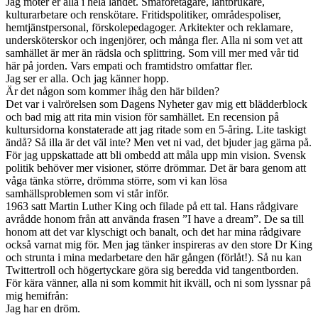
Jag möter er alla i hela landet. Småföretagare, lantbrukare,
kulturarbetare och renskötare. Fritidspolitiker, områdespoliser,
hemtjänstpersonal, förskolepedagoger. Arkitekter och reklamare,
undersköterskor och ingenjörer, och många fler. Alla ni som vet att
samhället är mer än rädsla och splittring. Som vill mer med vår tid
här på jorden. Vars empati och framtidstro omfattar fler.
Jag ser er alla. Och jag känner hopp.
Är det någon som kommer ihåg den här bilden?
Det var i valrörelsen som Dagens Nyheter gav mig ett blädderblock
och bad mig att rita min vision för samhället. En recension på
kultursidorna konstaterade att jag ritade som en 5-åring. Lite taskigt
ändå? Så illa är det väl inte? Men vet ni vad, det bjuder jag gärna på.
För jag uppskattade att bli ombedd att måla upp min vision. Svensk
politik behöver mer visioner, större drömmar. Det är bara genom att
våga tänka större, drömma större, som vi kan lösa
samhällsproblemen som vi står inför.
1963 satt Martin Luther King och filade på ett tal. Hans rådgivare
avrådde honom från att använda frasen ”I have a dream”. De sa till
honom att det var klyschigt och banalt, och det har mina rådgivare
också varnat mig för. Men jag tänker inspireras av den store Dr King
och strunta i mina medarbetare den här gången (förlåt!). Så nu kan
Twittertroll och högertyckare göra sig beredda vid tangentborden.
För kära vänner, alla ni som kommit hit ikväll, och ni som lyssnar på
mig hemifrån:
Jag har en dröm.