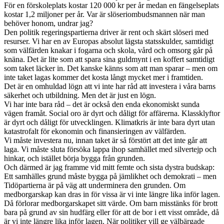
För en förskoleplats kostar 120 000 kr per år medan en fängelseplats
kostar 1,2 miljoner per år. Var är slöseriombudsmannen när man
behöver honom, undrar jag?
Den politik regeringspartierna driver är rent och skärt slöseri med
resurser. Vi har en av Europas absolut lägsta statsskulder, samtidigt
som välfärden knakar i fogarna och skola, vård och omsorg går på
knäna. Det är lite som att spara sina guldmynt i en koffert samtidigt
som taket läcker in. Det kanske känns som att man sparar – men om
inte taket lagas kommer det kosta långt mycket mer i framtiden.
Det är en omhuldad lögn att vi inte har råd att investera i våra barns
säkerhet och utbildning. Men det är just en lögn.
Vi har inte bara råd – det är också den enda ekonomiskt sunda
vägen framåt. Social oro är dyrt och dåligt för affärerna. Klassklyftor
är dyrt och dåligt för utvecklingen. Klimatkris är inte bara dyrt utan
katastrofalt för ekonomin och finansieringen av välfärden.
Vi måste investera nu, innan taket är så förstört att det inte går att
laga. Vi måste sluta försöka lappa ihop samhället med silvertejp och
hinkar, och istället börja bygga från grunden.
Och därmed är jag framme vid mitt femte och sista dystra budskap:
Ett samhälles grund måste bygga på jämlikhet och demokrati – men
Tidöpartierna är på väg att underminera den grunden. Om
medborgarskap kan dras in för vissa är vi inte längre lika inför lagen.
Då förlorar medborgarskapet sitt värde. Om barn misstänks för brott
bara på grund av sin hudfärg eller för att de bor i ett visst område, då
är vi inte längre lika inför lagen. När politiker vill ge välbärgade