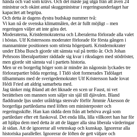
hända och vad som krävs. Och det måste jag utgå från att även 24
ministrar och okänt antal skuggministrar i regeringsunderlaget har
kapacitet att begripa.
Och detta är dagens dystra budskap nummer två:
Vi kan nå de svenska klimatmålen, det är fullt möjligt – men
regeringen väljer att inte göra det.
Moderaterna, Kristdemokraterna och Liberalerna förlorade alla valet
i höstas. Ulf Kristerssons moderater förlorade för första gången i
mannaminne positionen som största högerparti. Kristdemokrater
under Ebba Busch gjorde sitt sämsta val på trettio år. Och Johan
Pehrsons liberalpartister räddade sig kvar i riksdagen med stödröster,
men gjorde sitt sämsta val i partiets historia.
Men ur en borgerlig höger som är mindre än någonsin lyckades tre
förlorarpartier bilda regering. I Tidö slott formerades Tidölaget
tillsammans med de sverigedemokrater Ulf Kristersson hade lovat
Hédi Fried att aldrig samarbeta med.
Jag tänker mig ibland att det liknade en scen ur Faust, ni vet
berättelsen om mannen som säljer sin själ till djävulen. Bland
fladdrande ljus under uråldriga stenvalv förför Jimmie Åkesson de
borgerliga partiledarna med löften om ministerposter och
regeringsskifte. Han kan rädda dem från att behöva avgå som
partiledare efter ett fiaskoval. Det enda lilla, lilla villkoret han har för
att hjälpa dem med detta är att de lägger alla sina liberala värderingar
åt sidan. Att de ignorerar all vetenskap och kunskap. Ignorerar alla
historiska paralleller. Ignorerar de löften de gett väljare och