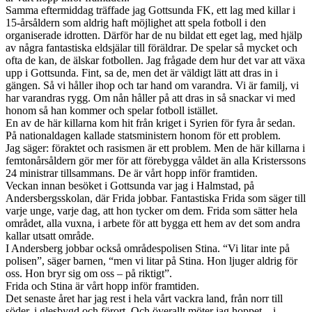
Samma eftermiddag träffade jag Gottsunda FK, ett lag med killar i
15-årsåldern som aldrig haft möjlighet att spela fotboll i den
organiserade idrotten. Därför har de nu bildat ett eget lag, med hjälp
av några fantastiska eldsjälar till föräldrar. De spelar så mycket och
ofta de kan, de älskar fotbollen. Jag frågade dem hur det var att växa
upp i Gottsunda. Fint, sa de, men det är väldigt lätt att dras in i
gängen. Så vi håller ihop och tar hand om varandra. Vi är familj, vi
har varandras rygg. Om nån håller på att dras in så snackar vi med
honom så han kommer och spelar fotboll istället.
En av de här killarna kom hit från kriget i Syrien för fyra år sedan.
På nationaldagen kallade statsministern honom för ett problem.
Jag säger: föraktet och rasismen är ett problem. Men de här killarna i
femtonårsåldern gör mer för att förebygga våldet än alla Kristerssons
24 ministrar tillsammans. De är vårt hopp inför framtiden.
Veckan innan besöket i Gottsunda var jag i Halmstad, på
Andersbergsskolan, där Frida jobbar. Fantastiska Frida som säger till
varje unge, varje dag, att hon tycker om dem. Frida som sätter hela
området, alla vuxna, i arbete för att bygga ett hem av det som andra
kallar utsatt område.
I Andersberg jobbar också områdespolisen Stina. “Vi litar inte på
polisen”, säger barnen, “men vi litar på Stina. Hon ljuger aldrig för
oss. Hon bryr sig om oss – på riktigt”.
Frida och Stina är vårt hopp inför framtiden.
Det senaste året har jag rest i hela vårt vackra land, från norr till
söder, i glesbygd och förort. Och överallt möter jag hoppet – i