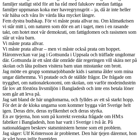
familjer statligt stöd för att ha råd med falukorv medan fattiga
familjer uppmanas koka mer havregrynsgröt – ja, då är inte heller
vår hälsa och våra liv värda lika mycket längre.
Fem dystra budskap. För vi måste prata allvar nu. Om klimatkrisen
vi står mitt i, om naturen som dör en art i taget, men i en rasande
takt, om hotet mot vår demokrati, om fattigdomen och rasismen som
slår ut våra barn.
Vi måste prata allvar.
Vi måste prata allvar – men vi måste också prata om hoppet.
Häromveckan var jag i Gottsunda i Uppsala och träffade ungdomar
där. Gottsunda är ett sånt där område där regeringen vill skära ner på
skolan och låta polisen visitera barn utan misstanke om brott.
Jag mötte en grupp sommarjobbande kids i samma ålder som mina
ungar därhemma. Vi pratade och de ställde frågor. De frågade om
trygghet, om nationalekonomi, om skolan, om varför modeindustrin
får lov att förstöra livsmiljön i Bangladesh och inte ens betala löner
som går att leva på.
Jag satt bland de här ungdomarna, och fylldes av ett så starkt hopp.
För det är de kloka ungarna som kommer bygga vårt Sverige helt
igen. Deras driv, deras nyfikenhet och deras styrka.
En av tjejerna, hon som på korrekt svenska frågade om HM:s
fabriker i Bangladesh, hon har varit i Sverige i två år. På
nationaldagen beskrev statsministern henne som ett problem.
Jag säger: Ulf Kristersson är problemet. Den här tjejen däremot, hon
är vårt hopp inför framtiden.