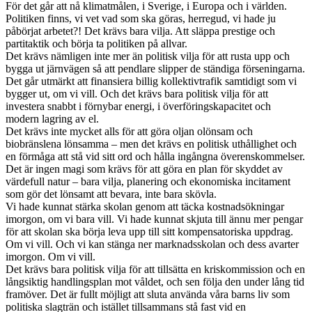
För det går att nå klimatmålen, i Sverige, i Europa och i världen.
Politiken finns, vi vet vad som ska göras, herregud, vi hade ju
påbörjat arbetet?! Det krävs bara vilja. Att släppa prestige och
partitaktik och börja ta politiken på allvar.
Det krävs nämligen inte mer än politisk vilja för att rusta upp och
bygga ut järnvägen så att pendlare slipper de ständiga förseningarna.
Det går utmärkt att finansiera billig kollektivtrafik samtidigt som vi
bygger ut, om vi vill. Och det krävs bara politisk vilja för att
investera snabbt i förnybar energi, i överföringskapacitet och
modern lagring av el.
Det krävs inte mycket alls för att göra oljan olönsam och
biobränslena lönsamma – men det krävs en politisk uthållighet och
en förmåga att stå vid sitt ord och hålla ingångna överenskommelser.
Det är ingen magi som krävs för att göra en plan för skyddet av
värdefull natur – bara vilja, planering och ekonomiska incitament
som gör det lönsamt att bevara, inte bara skövla.
Vi hade kunnat stärka skolan genom att täcka kostnadsökningar
imorgon, om vi bara vill. Vi hade kunnat skjuta till ännu mer pengar
för att skolan ska börja leva upp till sitt kompensatoriska uppdrag.
Om vi vill. Och vi kan stänga ner marknadsskolan och dess avarter
imorgon. Om vi vill.
Det krävs bara politisk vilja för att tillsätta en kriskommission och en
långsiktig handlingsplan mot våldet, och sen följa den under lång tid
framöver. Det är fullt möjligt att sluta använda våra barns liv som
politiska slagträn och istället tillsammans stå fast vid en