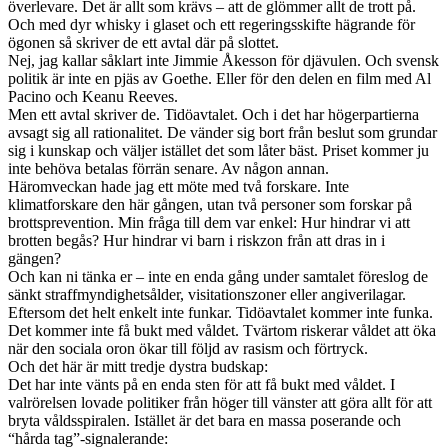
överlevare. Det är allt som krävs – att de glömmer allt de trott på.
Och med dyr whisky i glaset och ett regeringsskifte hägrande för
ögonen så skriver de ett avtal där på slottet.
Nej, jag kallar såklart inte Jimmie Åkesson för djävulen. Och svensk
politik är inte en pjäs av Goethe. Eller för den delen en film med Al
Pacino och Keanu Reeves.
Men ett avtal skriver de. Tidöavtalet. Och i det har högerpartierna
avsagt sig all rationalitet. De vänder sig bort från beslut som grundar
sig i kunskap och väljer istället det som låter bäst. Priset kommer ju
inte behöva betalas förrän senare. Av någon annan.
Häromveckan hade jag ett möte med två forskare. Inte
klimatforskare den här gången, utan två personer som forskar på
brottsprevention. Min fråga till dem var enkel: Hur hindrar vi att
brotten begås? Hur hindrar vi barn i riskzon från att dras in i
gängen?
Och kan ni tänka er – inte en enda gång under samtalet föreslog de
sänkt straffmyndighetsålder, visitationszoner eller angiverilagar.
Eftersom det helt enkelt inte funkar. Tidöavtalet kommer inte funka.
Det kommer inte få bukt med våldet. Tvärtom riskerar våldet att öka
när den sociala oron ökar till följd av rasism och förtryck.
Och det här är mitt tredje dystra budskap:
Det har inte vänts på en enda sten för att få bukt med våldet. I
valrörelsen lovade politiker från höger till vänster att göra allt för att
bryta våldsspiralen. Istället är det bara en massa poserande och
“hårda tag”-signalerande: