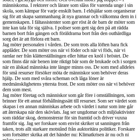
människorna. I rektorer och lärare som slåss för varenda unge i sin
skola, som kämpar för varje enskilt barn. I eldsjälar som organiserar
sig för att skapa sammanhang åt nya grannar och välkomna dem in i
gemenskapen. I fältassistenter som ger röst åt de barn de möter som
inte kan tala för sig själva. I poliser som gett sig den på att rädda
barnen bort från gängen och föräldrarna bort från den outhärdliga
sorg det är att förlora ett barn.
Jag möter personalen i vården. De som trots alla löften bara fick
applåder. De som möter oss när vi föder och när vi föds, när vi
ramlar ner från klätterställningen eller hittar en knöl i bröstet. De
som finns där när benen inte riktigt bär som de brukade och i sorgen
när en älskad människa inte längre minns oss. De som med alldeles
för små resurser försöker möta de människor som behöver deras
hjälp. De som med svåra scheman och låga löner är
medmänsklighetens yttersta front. De som möter oss när vi behöver
dem som mest.
Jag möter företag och människor som går före i omställningen, som
brinner för ett annat förhållningssätt till resurser. Som ser värdet som
skapas i en annan människas arbete och värdet i natur som inte går
att återskapa när den skövlats. Jag ser ungdomar och miljöaktivister
som räddar skog, demonstrerar för sin framtid och driver vuxna
framför sig. Jag ser forskare som envist skriker ut sanningen från
taken, trots allt starkare motstånd från auktoritära politiker. Forskare
som fortsätter skrika att det händer nu: Klimatkrisen är nu och ni