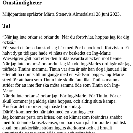
Omständigheter
Miljöpartiets språkrör Märta Stenevis Almedalstal 28 juni 2023.
Tal
”När jag inte orkar så orkar du. När du förtvivlar, hoppas jag för dig
också.”
För snart ett år sedan stod jag här med Per i chock och förtvivlan. Ett
halvt dygn tidigare hade vi nåtts av beskedet att Ing-Marie
Wieselgren gått bort efter den fruktansvärda attacken mot henne.
När jag inte orkar så orkar du. Jag lånade Ing-Maries ord igår när jag
träffade Tintins mamma. Tintin var åtta år när han dog i januari i år,
efter att ha dömts till umgänge med en våldsam pappa. Ing-Marie
stred för att barn som Tintin inte skulle fara illa. Tintins mamma
strider för att inte fler ska möta samma öde som Tintin och Ing-
Marie.
När du inte orkar så orkar jag. För Ing-Marie. För Tintin. För er
skull kommer jag aldrig sluta hoppas, och aldrig sluta kämpa.
Ändå är det i mörker jag måste börja idag.
Därför kommer det här talet med en varningstext:
Jag kommer prata om kriser, om ett klimat som förändras snabbt
med förödande konsekvenser, om barn som går förlorade i politisk
apati, om auktoritära strömningars återkomst och ett brutalt