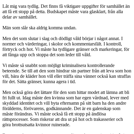
Låt mig vara tydlig. Det finns få viktigare uppgifter för samhället än
att få ett stopp på detta. Budskapet måste vara glasklart, från alla
delar av samhället.
Män som slår ska aldrig komma undan.
Men det som slutar i slag och dödligt våld börjar i något annat. I
normer och värderingar, i skolor och kommentarsfält. I kontroll,
förtryck och hot. Vi måste ha tydligare gränser och markeringar, för
att fånga upp och stoppa det som leder till våld.
Vi måste så snabbt som möjligt kriminalisera kontrollerande
beteende. Se till att den som hindrar sin partner från att leva som hon
vill, bära de kläder hon vill eller träffa sina vänner också kan straffas
för det. Sätta gränser, kunna agera i tid.
Men också göra det lättare för den som hittar modet att lämna att bli
fri fullt ut. Idag måste den kvinna som har egen vårdnad, lever med
skyddad identitet och vill byta efternamn på sitt barn ha den andre
förälderns, förövarens, godkännande. Det är en galenskap som
måste förändras. Vi måste också få ett stopp på ändlösa
rättsprocesser. Som riskerar att dra ut på hot och trakasserier och
göra brottsutsatta kvinnor ruinerade.