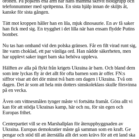
öronen. På pojkens ena arm har hans mamma skrivit blodgrupp och
telefonnummer med spritpenna. En sista hjälp innan de skiljts åt,
kanske för sista gången.
Tätt mot kroppen håller han en lila, mjuk dinosaurie. En av få saker
han fick med sig. En trygghet i det lilla när han ensam flydde Putins
bomber.
Nu tas han omhand vid den polska gränsen. Får en filt virad runt sig,
lite varm choklad, ett par vänliga ord. Han nådde säkerheten, men
har upplevt saker inget barn ska behöva uppleva.
Hälften av alla på flykt från krigets Ukraina är barn. Och bland dem
som inte lyckas fly är det allt för ofta barnen som är offer. FN:s
siffror visar att det dör minst två barn om dagen i Ukraina. Två om
dagen. Det är som att hela min dotters simskoleklass skulle försvinna
på en vecka.
Även om vittnesmålen tynger måste vi fortsätta framåt. Göra allt vi
kan för att stödja Ukrainas kamp, här och nu, för sin egen och
Europas frihet.
Centerpartiet vill se en Marshallplan för återuppbyggnaden av
Ukraina. Europas demokratier måste gå samman som en kraft. Ge
pengar och stöd till att återställa allt det som krävs för att ett land ska