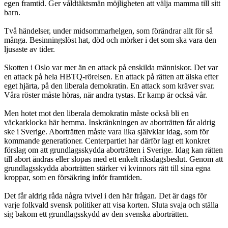
egen framtid. Ger våldtäktsmän möjligheten att välja mamma till sitt
barn.
Två händelser, under midsommarhelgen, som förändrar allt för så
många. Besinningslöst hat, död och mörker i det som ska vara den
ljusaste av tider.
Skotten i Oslo var mer än en attack på enskilda människor. Det var
en attack på hela HBTQ-rörelsen. En attack på rätten att älska efter
eget hjärta, på den liberala demokratin. En attack som kräver svar.
Våra röster måste höras, när andra tystas. Er kamp är också vår.
Men hotet mot den liberala demokratin måste också bli en
väckarklocka här hemma. Inskränkningen av aborträtten får aldrig
ske i Sverige. Aborträtten måste vara lika självklar idag, som för
kommande generationer. Centerpartiet har därför lagt ett konkret
förslag om att grundlagsskydda aborträtten i Sverige. Idag kan rätten
till abort ändras eller slopas med ett enkelt riksdagsbeslut. Genom att
grundlagsskydda aborträtten stärker vi kvinnors rätt till sina egna
kroppar, som en försäkring inför framtiden.
Det får aldrig råda några tvivel i den här frågan. Det är dags för
varje folkvald svensk politiker att visa korten. Sluta svaja och ställa
sig bakom ett grundlagsskydd av den svenska aborträtten.