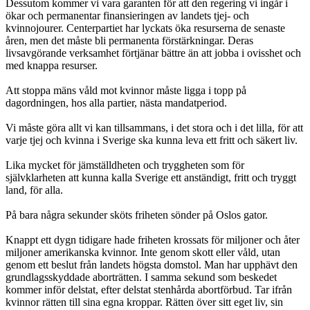
Dessutom kommer vi vara garanten för att den regering vi ingår i
ökar och permanentar finansieringen av landets tjej- och
kvinnojourer. Centerpartiet har lyckats öka resurserna de senaste
åren, men det måste bli permanenta förstärkningar. Deras
livsavgörande verksamhet förtjänar bättre än att jobba i ovisshet och
med knappa resurser.
Att stoppa mäns våld mot kvinnor måste ligga i topp på
dagordningen, hos alla partier, nästa mandatperiod.
Vi måste göra allt vi kan tillsammans, i det stora och i det lilla, för att
varje tjej och kvinna i Sverige ska kunna leva ett fritt och säkert liv.
Lika mycket för jämställdheten och tryggheten som för
självklarheten att kunna kalla Sverige ett anständigt, fritt och tryggt
land, för alla.
På bara några sekunder sköts friheten sönder på Oslos gator.
Knappt ett dygn tidigare hade friheten krossats för miljoner och åter
miljoner amerikanska kvinnor. Inte genom skott eller våld, utan
genom ett beslut från landets högsta domstol. Man har upphävt den
grundlagsskyddade aborträtten. I samma sekund som beskedet
kommer inför delstat, efter delstat stenhårda abortförbud. Tar ifrån
kvinnor rätten till sina egna kroppar. Rätten över sitt eget liv, sin