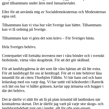
gjort tillsammans under åren med Januariavtalet.
Eller för att använda mig av Socialdemokraternas och Moderaternas
egna ord.
Tillsammans kan vi visa hur vårt Sverige kan bättre. Tillsammans
kan vi få ordning på Sverige.
Tillsammans kan vi göra det som krävs – För Sveriges bästa.
Hela Sveriges behövs.
Centerpartiet vill fortsätta investera mer i våra bönder och i svenskt
biobränsle, värna våra skogsbruk. För att det gör skillnad.
För att landsbygderna är det som får våra hjärtan att slå lite extra.
För att landsbygd för oss är hembygd. För att vi inte behöver läsa
innantill för att citera Thorbjörn Fälldin. Vi bär hans ord och hans
ledarskap med oss varje dag. Vi har suttit vid köksbordet i Ramvik
och lärt oss hur vi håller gränsen, kavlar upp ärmarna och hugger i
där det behövs.
Det är därför vi slitit för att få på plats krisstöd till lantbruken när
kostnaderna skenat. Det är därför jag varit på varje stor skogs- och
landsbygdsdebatt runt om i landet, allt för ofta som ensam