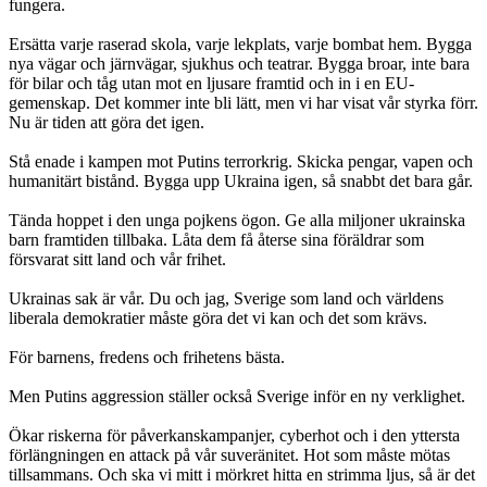
fungera.
Ersätta varje raserad skola, varje lekplats, varje bombat hem. Bygga
nya vägar och järnvägar, sjukhus och teatrar. Bygga broar, inte bara
för bilar och tåg utan mot en ljusare framtid och in i en EU-
gemenskap. Det kommer inte bli lätt, men vi har visat vår styrka förr.
Nu är tiden att göra det igen.
Stå enade i kampen mot Putins terrorkrig. Skicka pengar, vapen och
humanitärt bistånd. Bygga upp Ukraina igen, så snabbt det bara går.
Tända hoppet i den unga pojkens ögon. Ge alla miljoner ukrainska
barn framtiden tillbaka. Låta dem få återse sina föräldrar som
försvarat sitt land och vår frihet.
Ukrainas sak är vår. Du och jag, Sverige som land och världens
liberala demokratier måste göra det vi kan och det som krävs.
För barnens, fredens och frihetens bästa.
Men Putins aggression ställer också Sverige inför en ny verklighet.
Ökar riskerna för påverkanskampanjer, cyberhot och i den yttersta
förlängningen en attack på vår suveränitet. Hot som måste mötas
tillsammans. Och ska vi mitt i mörkret hitta en strimma ljus, så är det