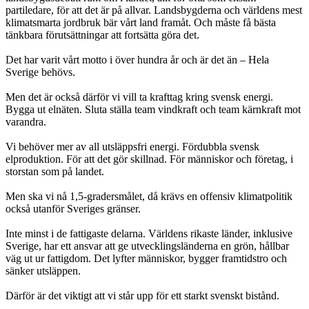
partiledare, för att det är på allvar. Landsbygderna och världens mest
klimatsmarta jordbruk bär vårt land framåt. Och måste få bästa
tänkbara förutsättningar att fortsätta göra det.
Det har varit vårt motto i över hundra år och är det än – Hela
Sverige behövs.
Men det är också därför vi vill ta krafttag kring svensk energi.
Bygga ut elnäten. Sluta ställa team vindkraft och team kärnkraft mot
varandra.
Vi behöver mer av all utsläppsfri energi. Fördubbla svensk
elproduktion. För att det gör skillnad. För människor och företag, i
storstan som på landet.
Men ska vi nå 1,5-gradersmålet, då krävs en offensiv klimatpolitik
också utanför Sveriges gränser.
Inte minst i de fattigaste delarna. Världens rikaste länder, inklusive
Sverige, har ett ansvar att ge utvecklingsländerna en grön, hållbar
väg ut ur fattigdom. Det lyfter människor, bygger framtidstro och
sänker utsläppen.
Därför är det viktigt att vi står upp för ett starkt svenskt bistånd.