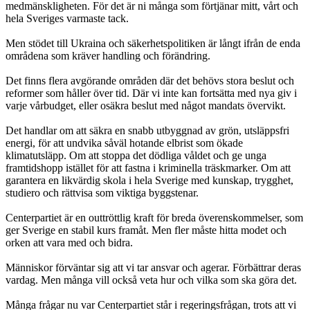
medmänskligheten. För det är ni många som förtjänar mitt, vårt och
hela Sveriges varmaste tack.
Men stödet till Ukraina och säkerhetspolitiken är långt ifrån de enda
områdena som kräver handling och förändring.
Det finns flera avgörande områden där det behövs stora beslut och
reformer som håller över tid. Där vi inte kan fortsätta med nya giv i
varje vårbudget, eller osäkra beslut med något mandats övervikt.
Det handlar om att säkra en snabb utbyggnad av grön, utsläppsfri
energi, för att undvika såväl hotande elbrist som ökade
klimatutsläpp. Om att stoppa det dödliga våldet och ge unga
framtidshopp istället för att fastna i kriminella träskmarker. Om att
garantera en likvärdig skola i hela Sverige med kunskap, trygghet,
studiero och rättvisa som viktiga byggstenar.
Centerpartiet är en outtröttlig kraft för breda överenskommelser, som
ger Sverige en stabil kurs framåt. Men fler måste hitta modet och
orken att vara med och bidra.
Människor förväntar sig att vi tar ansvar och agerar. Förbättrar deras
vardag. Men många vill också veta hur och vilka som ska göra det.
Många frågar nu var Centerpartiet står i regeringsfrågan, trots att vi