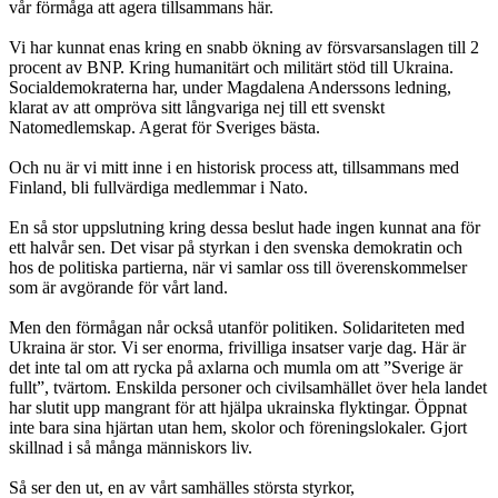
vår förmåga att agera tillsammans här.
Vi har kunnat enas kring en snabb ökning av försvarsanslagen till 2
procent av BNP. Kring humanitärt och militärt stöd till Ukraina.
Socialdemokraterna har, under Magdalena Anderssons ledning,
klarat av att ompröva sitt långvariga nej till ett svenskt
Natomedlemskap. Agerat för Sveriges bästa.
Och nu är vi mitt inne i en historisk process att, tillsammans med
Finland, bli fullvärdiga medlemmar i Nato.
En så stor uppslutning kring dessa beslut hade ingen kunnat ana för
ett halvår sen. Det visar på styrkan i den svenska demokratin och
hos de politiska partierna, när vi samlar oss till överenskommelser
som är avgörande för vårt land.
Men den förmågan når också utanför politiken. Solidariteten med
Ukraina är stor. Vi ser enorma, frivilliga insatser varje dag. Här är
det inte tal om att rycka på axlarna och mumla om att ”Sverige är
fullt”, tvärtom. Enskilda personer och civilsamhället över hela landet
har slutit upp mangrant för att hjälpa ukrainska flyktingar. Öppnat
inte bara sina hjärtan utan hem, skolor och föreningslokaler. Gjort
skillnad i så många människors liv.
Så ser den ut, en av vårt samhälles största styrkor,