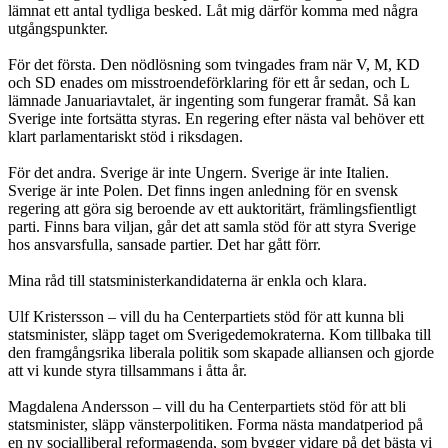
lämnat ett antal tydliga besked. Låt mig därför komma med några
utgångspunkter.
För det första. Den nödlösning som tvingades fram när V, M, KD
och SD enades om misstroendeförklaring för ett år sedan, och L
lämnade Januariavtalet, är ingenting som fungerar framåt. Så kan
Sverige inte fortsätta styras. En regering efter nästa val behöver ett
klart parlamentariskt stöd i riksdagen.
För det andra. Sverige är inte Ungern. Sverige är inte Italien.
Sverige är inte Polen. Det finns ingen anledning för en svensk
regering att göra sig beroende av ett auktoritärt, främlingsfientligt
parti. Finns bara viljan, går det att samla stöd för att styra Sverige
hos ansvarsfulla, sansade partier. Det har gått förr.
Mina råd till statsministerkandidaterna är enkla och klara.
Ulf Kristersson – vill du ha Centerpartiets stöd för att kunna bli
statsminister, släpp taget om Sverigedemokraterna. Kom tillbaka till
den framgångsrika liberala politik som skapade alliansen och gjorde
att vi kunde styra tillsammans i åtta år.
Magdalena Andersson – vill du ha Centerpartiets stöd för att bli
statsminister, släpp vänsterpolitiken. Forma nästa mandatperiod på
en ny socialliberal reformagenda, som bygger vidare på det bästa vi