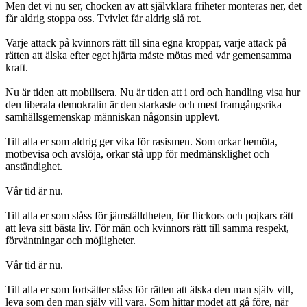
Men det vi nu ser, chocken av att självklara friheter monteras ner, det
får aldrig stoppa oss. Tvivlet får aldrig slå rot.
Varje attack på kvinnors rätt till sina egna kroppar, varje attack på
rätten att älska efter eget hjärta måste mötas med vår gemensamma
kraft.
Nu är tiden att mobilisera. Nu är tiden att i ord och handling visa hur
den liberala demokratin är den starkaste och mest framgångsrika
samhällsgemenskap människan någonsin upplevt.
Till alla er som aldrig ger vika för rasismen. Som orkar bemöta,
motbevisa och avslöja, orkar stå upp för medmänsklighet och
anständighet.
Vår tid är nu.
Till alla er som slåss för jämställdheten, för flickors och pojkars rätt
att leva sitt bästa liv. För män och kvinnors rätt till samma respekt,
förväntningar och möjligheter.
Vår tid är nu.
Till alla er som fortsätter slåss för rätten att älska den man själv vill,
leva som den man själv vill vara. Som hittar modet att gå före, när