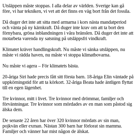
Utsläppen måste stoppas. I alla delar av världen. Sverige kan gå
före, vi har tekniken, vi vet att det finns en väg bort från det fossila.
Då duger det inte att sitta med armarna i kors nästa mandatperiod
och vänta på ny kärnkraft. Då duger inte krav om att ta bort den
förnybara, gröna inblandningen i våra bränslen. Då duger det inte att
motarbeta varenda ny satsning på utsläppsfri vindkraft.
Klimatet kräver handlingskraft. Nu måste vi sänka utsläppen, nu
måste vi rädda haven, nu måste vi stoppa klimatbovarna.
Nu måste vi agera – För klimatets bästa.
20-åriga Siri hade precis fått sitt första barn. 18-åriga Elin väntade på
uppkörningstid för att ta körkort. 32-åriga Beata hade äntligen flyttat
till en egen lägenhet.
Tre kvinnor, mitt i livet. Tre kvinnor med drömmar, familjer och
förväntningar. Tre kvinnor som mördades av en man som påstod sig
älska dem.
De senaste 22 åren har över 320 kvinnor mördats av sin man,
pojkvän eller exman. Nästan 300 barn har förlorat sin mamma.
Familjer och vänner har mist någon de älskat.