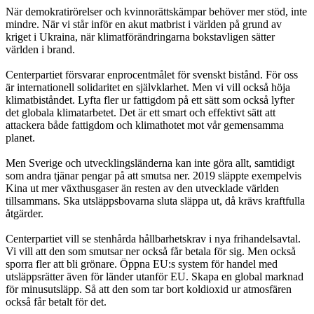
När demokratirörelser och kvinnorättskämpar behöver mer stöd, inte
mindre. När vi står inför en akut matbrist i världen på grund av
kriget i Ukraina, när klimatförändringarna bokstavligen sätter
världen i brand.
Centerpartiet försvarar enprocentmålet för svenskt bistånd. För oss
är internationell solidaritet en självklarhet. Men vi vill också höja
klimatbiståndet. Lyfta fler ur fattigdom på ett sätt som också lyfter
det globala klimatarbetet. Det är ett smart och effektivt sätt att
attackera både fattigdom och klimathotet mot vår gemensamma
planet.
Men Sverige och utvecklingsländerna kan inte göra allt, samtidigt
som andra tjänar pengar på att smutsa ner. 2019 släppte exempelvis
Kina ut mer växthusgaser än resten av den utvecklade världen
tillsammans. Ska utsläppsbovarna sluta släppa ut, då krävs kraftfulla
åtgärder.
Centerpartiet vill se stenhårda hållbarhetskrav i nya frihandelsavtal.
Vi vill att den som smutsar ner också får betala för sig. Men också
sporra fler att bli grönare. Öppna EU:s system för handel med
utsläppsrätter även för länder utanför EU. Skapa en global marknad
för minusutsläpp. Så att den som tar bort koldioxid ur atmosfären
också får betalt för det.