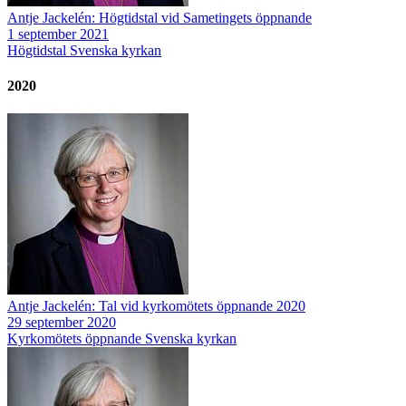
Antje Jackelén: Högtidstal vid Sametingets öppnande
1 september 2021
Högtidstal
Svenska kyrkan
2020
Antje Jackelén: Tal vid kyrkomötets öppnande 2020
29 september 2020
Kyrkomötets öppnande
Svenska kyrkan