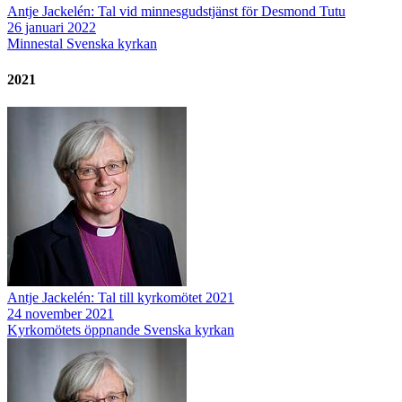
Antje Jackelén: Tal vid minnesgudstjänst för Desmond Tutu
26 januari 2022
Minnestal
Svenska kyrkan
2021
Antje Jackelén: Tal till kyrkomötet 2021
24 november 2021
Kyrkomötets öppnande
Svenska kyrkan