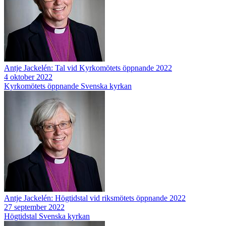
Antje Jackelén: Tal vid Kyrkomötets öppnande 2022
4 oktober 2022
Kyrkomötets öppnande
Svenska kyrkan
Antje Jackelén: Högtidstal vid riksmötets öppnande 2022
27 september 2022
Högtidstal
Svenska kyrkan