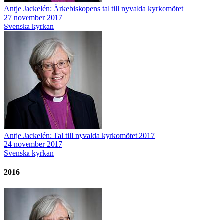
Antje Jackelén: Ärkebiskopens tal till nyvalda kyrkomötet
27 november 2017
Svenska kyrkan
Antje Jackelén: Tal till nyvalda kyrkomötet 2017
24 november 2017
Svenska kyrkan
2016