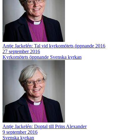
Antje Jackelén: Tal vid kyrkomötets öppnande 2016
27 september 2016
Kyrkomötets öppnande
Svenska kyrkan
Antje Jackelén: Doptal till Prins Alexander
9 september 2016
Svenska kyrkan