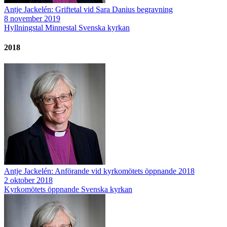
Antje Jackelén: Griftetal vid Sara Danius begravning
8 november 2019
Hyllningstal
Minnestal
Svenska kyrkan
2018
Antje Jackelén: Anförande vid kyrkomötets öppnande 2018
2 oktober 2018
Kyrkomötets öppnande
Svenska kyrkan