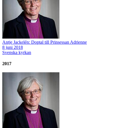
Antje Jackelén: Doptal till Prinsessan Adrienne
8 juni 2018
Svenska kyrkan
2017