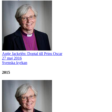
Antje Jackelén: Doptal till Prins Oscar
27 maj 2016
Svenska kyrkan
2015