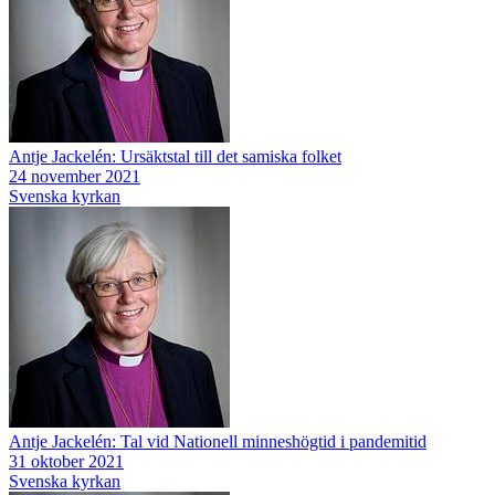
Antje Jackelén: Ursäktstal till det samiska folket
24 november 2021
Svenska kyrkan
Antje Jackelén: Tal vid Nationell minneshögtid i pandemitid
31 oktober 2021
Svenska kyrkan