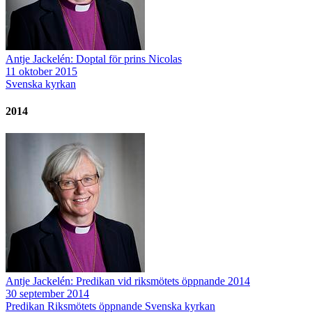
Antje Jackelén: Doptal för prins Nicolas
11 oktober 2015
Svenska kyrkan
2014
Antje Jackelén: Predikan vid riksmötets öppnande 2014
30 september 2014
Predikan
Riksmötets öppnande
Svenska kyrkan