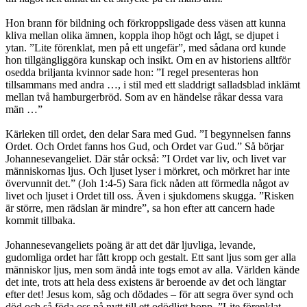
Hon brann för bildning och förkroppsligade dess väsen att kunna
kliva mellan olika ämnen, koppla ihop högt och lågt, se djupet i
ytan. ”Lite förenklat, men på ett ungefär”, med sådana ord kunde
hon tillgängliggöra kunskap och insikt. Om en av historiens alltför
osedda briljanta kvinnor sade hon: ”I regel presenteras hon
tillsammans med andra …, i stil med ett sladdrigt salladsblad inklämt
mellan två hamburgerbröd. Som av en händelse råkar dessa vara
män …”
Kärleken till ordet, den delar Sara med Gud. ”I begynnelsen fanns
Ordet. Och Ordet fanns hos Gud, och Ordet var Gud.” Så börjar
Johannesevangeliet. Där står också: ”I Ordet var liv, och livet var
människornas ljus. Och ljuset lyser i mörkret, och mörkret har inte
övervunnit det.” (Joh 1:4-5) Sara fick nåden att förmedla något av
livet och ljuset i Ordet till oss. Även i sjukdomens skugga. ”Risken
är större, men rädslan är mindre”, sa hon efter att cancern hade
kommit tillbaka.
Johannesevangeliets poäng är att det där ljuvliga, levande,
gudomliga ordet har fått kropp och gestalt. Ett sant ljus som ger alla
människor ljus, men som ändå inte togs emot av alla. Världen kände
det inte, trots att hela dess existens är beroende av det och längtar
efter det! Jesus kom, såg och dödades – för att segra över synd och
död och så föda oss på nytt till ett odödligt hopp. ”Lite förenklat,