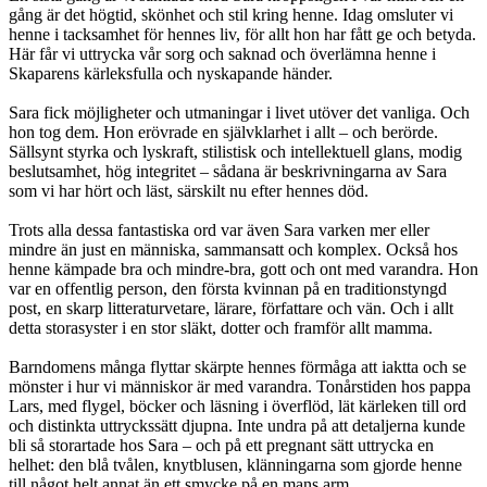
gång är det högtid, skönhet och stil kring henne. Idag omsluter vi
henne i tacksamhet för hennes liv, för allt hon har fått ge och betyda.
Här får vi uttrycka vår sorg och saknad och överlämna henne i
Skaparens kärleksfulla och nyskapande händer.
Sara fick möjligheter och utmaningar i livet utöver det vanliga. Och
hon tog dem. Hon erövrade en självklarhet i allt – och berörde.
Sällsynt styrka och lyskraft, stilistisk och intellektuell glans, modig
beslutsamhet, hög integritet – sådana är beskrivningarna av Sara
som vi har hört och läst, särskilt nu efter hennes död.
Trots alla dessa fantastiska ord var även Sara varken mer eller
mindre än just en människa, sammansatt och komplex. Också hos
henne kämpade bra och mindre-bra, gott och ont med varandra. Hon
var en offentlig person, den första kvinnan på en traditionstyngd
post, en skarp litteraturvetare, lärare, författare och vän. Och i allt
detta storasyster i en stor släkt, dotter och framför allt mamma.
Barndomens många flyttar skärpte hennes förmåga att iaktta och se
mönster i hur vi människor är med varandra. Tonårstiden hos pappa
Lars, med flygel, böcker och läsning i överflöd, lät kärleken till ord
och distinkta uttryckssätt djupna. Inte undra på att detaljerna kunde
bli så storartade hos Sara – och på ett pregnant sätt uttrycka en
helhet: den blå tvålen, knytblusen, klänningarna som gjorde henne
till något helt annat än ett smycke på en mans arm.