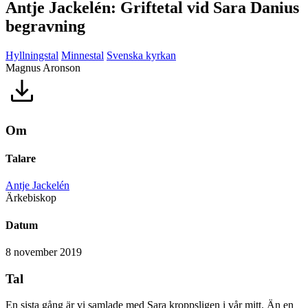
Antje Jackelén: Griftetal vid Sara Danius
begravning
Hyllningstal
Minnestal
Svenska kyrkan
Magnus Aronson
Om
Talare
Antje Jackelén
Ärkebiskop
Datum
8 november 2019
Tal
En sista gång är vi samlade med Sara kroppsligen i vår mitt. Än en