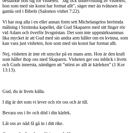
bestämde hon sig för visheten. ”Jag fick undervisning av visheten,
hon som med sin konst har format allt”, säger mer än tvåtusen år
gamla ord i Bibeln (Salomos vishet 7:22).
Vi har nog alla i en eller annan form sett Michelangelos berömda
målning i Sixtinska kapellet, där Gud Skaparen med sitt finger rör
vid Adam och överför livsgnistan. Det som inte uppmärksammas
lika mycket är att Gud med sin andra arm håller om en kvinna, som
kan vara just visheten, hon som med sin konst har format allt.
Nej, visheten är inte ett smycke på en mans arm. Hon är den kraft
som håller ihop oss med Skaparen. Visheten ger oss inblick i livets
och Guds innersta, nämligen att ”störst av allt är kärleken” (1 Kor
13:13).
Gud, du är livets källa.
I dig är det som vi lever och rör oss och är till.
Bevara oss i liv och död i din kärlek.
Låt oss av nåd få gå in i ditt rike.