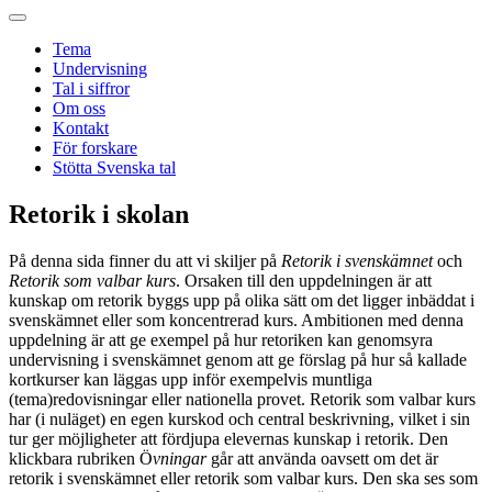
Tema
Undervisning
Tal i siffror
Om oss
Kontakt
För forskare
Stötta Svenska tal
Retorik i skolan
På denna sida finner du att vi skiljer på
Retorik i svenskämnet
och
Retorik som valbar kurs
. Orsaken till den uppdelningen är att
kunskap om retorik byggs upp på olika sätt om det ligger inbäddat i
svenskämnet eller som koncentrerad kurs. Ambitionen med denna
uppdelning är att ge exempel på hur retoriken kan genomsyra
undervisning i svenskämnet genom att ge förslag på hur så kallade
kortkurser kan läggas upp inför exempelvis muntliga
(tema)redovisningar eller nationella provet. Retorik som valbar kurs
har (i nuläget) en egen kurskod och central beskrivning, vilket i sin
tur ger möjligheter att fördjupa elevernas kunskap i retorik. Den
klickbara rubriken Ö
vningar
går att använda oavsett om det är
retorik i svenskämnet eller retorik som valbar kurs. Den ska ses som