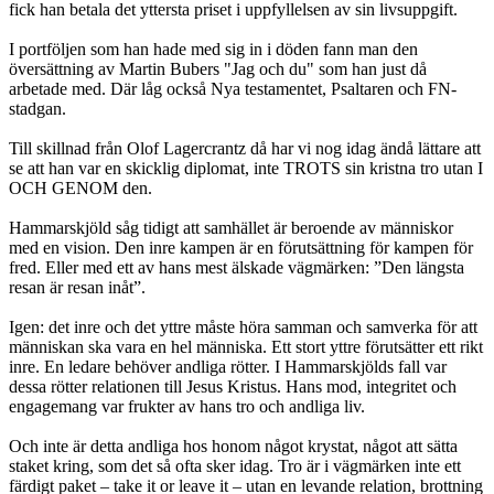
fick han betala det yttersta priset i uppfyllelsen av sin livsuppgift.
I portföljen som han hade med sig in i döden fann man den
översättning av Martin Bubers "Jag och du" som han just då
arbetade med. Där låg också Nya testamentet, Psaltaren och FN-
stadgan.
Till skillnad från Olof Lagercrantz då har vi nog idag ändå lättare att
se att han var en skicklig diplomat, inte TROTS sin kristna tro utan I
OCH GENOM den.
Hammarskjöld såg tidigt att samhället är beroende av människor
med en vision. Den inre kampen är en förutsättning för kampen för
fred. Eller med ett av hans mest älskade vägmärken: ”Den längsta
resan är resan inåt”.
Igen: det inre och det yttre måste höra samman och samverka för att
människan ska vara en hel människa. Ett stort yttre förutsätter ett rikt
inre. En ledare behöver andliga rötter. I Hammarskjölds fall var
dessa rötter relationen till Jesus Kristus. Hans mod, integritet och
engagemang var frukter av hans tro och andliga liv.
Och inte är detta andliga hos honom något krystat, något att sätta
staket kring, som det så ofta sker idag. Tro är i vägmärken inte ett
färdigt paket – take it or leave it – utan en levande relation, brottning