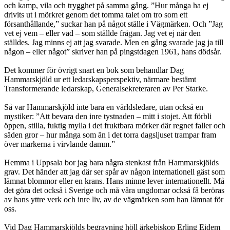
och kamp, vila och trygghet på samma gång. ”Hur många ha ej
drivits ut i mörkret genom det tomma talet om tro som ett
försanthållande,” suckar han på något ställe i Vägmärken. Och ”Jag
vet ej vem – eller vad – som ställde frågan. Jag vet ej när den
ställdes. Jag minns ej att jag svarade. Men en gång svarade jag ja till
någon – eller något” skriver han på pingstdagen 1961, hans dödsår.
Det kommer för övrigt snart en bok som behandlar Dag
Hammarskjöld ur ett ledarskapsperspektiv, närmare bestämt
Transformerande ledarskap, Generalsekreteraren av Per Starke.
Så var Hammarskjöld inte bara en världsledare, utan också en
mystiker: ”Att bevara den inre tystnaden – mitt i stojet. Att förbli
öppen, stilla, fuktig mylla i det fruktbara mörker där regnet faller och
säden gror – hur många som än i det torra dagsljuset trampar fram
över markerna i virvlande damm.”
Hemma i Uppsala bor jag bara några stenkast från Hammarskjölds
grav. Det händer att jag där ser spår av någon internationell gäst som
lämnat blommor eller en krans. Hans minne lever internationellt. Må
det göra det också i Sverige och må våra ungdomar också få beröras
av hans yttre verk och inre liv, av de vägmärken som han lämnat för
oss.
Vid Dag Hammarskjölds begravning höll ärkebiskop Erling Eidem