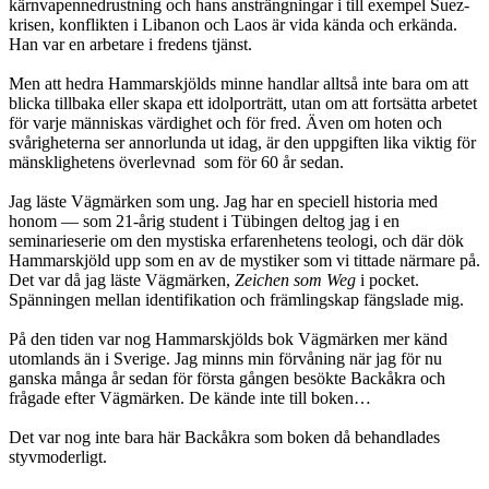
kärnvapennedrustning och hans ansträngningar i till exempel Suez-
krisen, konflikten i Libanon och Laos är vida kända och erkända.
Han var en arbetare i fredens tjänst.
Men att hedra Hammarskjölds minne handlar alltså inte bara om att
blicka tillbaka eller skapa ett idolporträtt, utan om att fortsätta arbetet
för varje människas värdighet och för fred. Även om hoten och
svårigheterna ser annorlunda ut idag, är den uppgiften lika viktig för
mänsklighetens överlevnad som för 60 år sedan.
Jag läste Vägmärken som ung. Jag har en speciell historia med
honom — som 21-årig student i Tübingen deltog jag i en
seminarieserie om den mystiska erfarenhetens teologi, och där dök
Hammarskjöld upp som en av de mystiker som vi tittade närmare på.
Det var då jag läste Vägmärken,
Zeichen som Weg
i pocket.
Spänningen mellan identifikation och främlingskap fängslade mig.
På den tiden var nog Hammarskjölds bok Vägmärken mer känd
utomlands än i Sverige. Jag minns min förvåning när jag för nu
ganska många år sedan för första gången besökte Backåkra och
frågade efter Vägmärken. De kände inte till boken…
Det var nog inte bara här Backåkra som boken då behandlades
styvmoderligt.