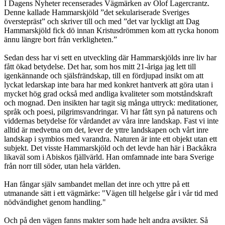
I Dagens Nyheter recenserades Vägmärken av Olof Lagercrantz.
Denne kallade Hammarskjöld ”det sekulariserade Sveriges
överstepräst” och skriver till och med ”det var lyckligt att Dag
Hammarskjöld fick dö innan Kristusdrömmen kom att rycka honom
ännu längre bort från verkligheten.”
Sedan dess har vi sett en utveckling där Hammarskjölds inre liv har
fått ökad betydelse. Det har, som hos mitt 21-åriga jag lett till
igenkännande och själsfrändskap, till en fördjupad insikt om att
lyckat ledarskap inte bara har med konkret hantverk att göra utan i
mycket hög grad också med andliga kvaliteter som motståndskraft
och mognad. Den insikten har tagit sig många uttryck: meditationer,
språk och poesi, pilgrimsvandringar. Vi har fått syn på naturens och
viddernas betydelse för vårdandet av våra inre landskap. Fast vi inte
alltid är medvetna om det, lever de yttre landskapen och vårt inre
landskap i symbios med varandra. Naturen är inte ett objekt utan ett
subjekt. Det visste Hammarskjöld och det levde han här i Backåkra
likaväl som i Abiskos fjällvärld. Han omfamnade inte bara Sverige
från norr till söder, utan hela världen.
Han fångar själv sambandet mellan det inre och yttre på ett
utmanande sätt i ett vägmärke: "Vägen till helgelse går i vår tid med
nödvändighet genom handling."
Och på den vägen fanns makter som hade helt andra avsikter. Så