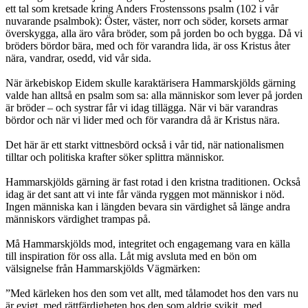
ett tal som kretsade kring Anders Frostenssons psalm (102 i vår
nuvarande psalmbok): Öster, väster, norr och söder, korsets armar
överskygga, alla äro våra bröder, som på jorden bo och bygga. Då vi
bröders bördor bära, med och för varandra lida, är oss Kristus åter
nära, vandrar, osedd, vid vår sida.
När ärkebiskop Eidem skulle karaktärisera Hammarskjölds gärning
valde han alltså en psalm som sa: alla människor som lever på jorden
är bröder – och systrar får vi idag tillägga. När vi bär varandras
bördor och när vi lider med och för varandra då är Kristus nära.
Det här är ett starkt vittnesbörd också i vår tid, när nationalismen
tilltar och politiska krafter söker splittra människor.
Hammarskjölds gärning är fast rotad i den kristna traditionen. Också
idag är det sant att vi inte får vända ryggen mot människor i nöd.
Ingen människa kan i längden bevara sin värdighet så länge andra
människors värdighet trampas på.
Må Hammarskjölds mod, integritet och engagemang vara en källa
till inspiration för oss alla. Låt mig avsluta med en bön om
välsignelse från Hammarskjölds Vägmärken:
”Med kärleken hos den som vet allt, med tålamodet hos den vars nu
är evigt, med rättfärdigheten hos den som aldrig svikit, med