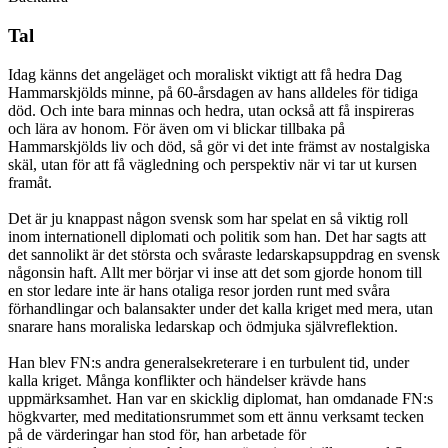
Tal
Idag känns det angeläget och moraliskt viktigt att få hedra Dag
Hammarskjölds minne, på 60-årsdagen av hans alldeles för tidiga
död. Och inte bara minnas och hedra, utan också att få inspireras
och lära av honom. För även om vi blickar tillbaka på
Hammarskjölds liv och död, så gör vi det inte främst av nostalgiska
skäl, utan för att få vägledning och perspektiv när vi tar ut kursen
framåt.
Det är ju knappast någon svensk som har spelat en så viktig roll
inom internationell diplomati och politik som han. Det har sagts att
det sannolikt är det största och svåraste ledarskapsuppdrag en svensk
någonsin haft. Allt mer börjar vi inse att det som gjorde honom till
en stor ledare inte är hans otaliga resor jorden runt med svåra
förhandlingar och balansakter under det kalla kriget med mera, utan
snarare hans moraliska ledarskap och ödmjuka självreflektion.
Han blev FN:s andra generalsekreterare i en turbulent tid, under
kalla kriget. Många konflikter och händelser krävde hans
uppmärksamhet. Han var en skicklig diplomat, han omdanade FN:s
högkvarter, med meditationsrummet som ett ännu verksamt tecken
på de värderingar han stod för, han arbetade för