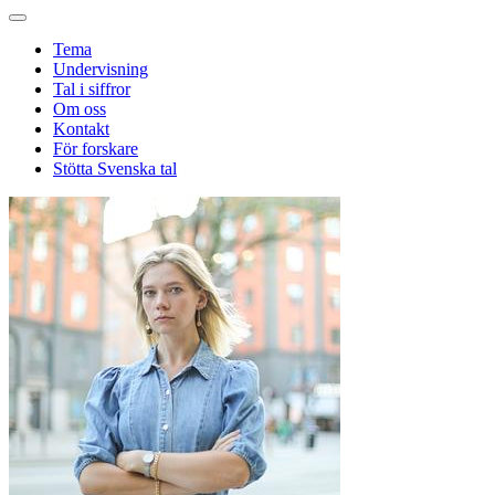
Tema
Undervisning
Tal i siffror
Om oss
Kontakt
För forskare
Stötta Svenska tal