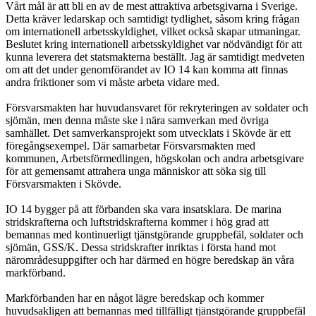
Vårt mål är att bli en av de mest attraktiva arbetsgivarna i Sverige.
Detta kräver ledarskap och samtidigt tydlighet, såsom kring frågan
om internationell arbetsskyldighet, vilket också skapar utmaningar.
Beslutet kring internationell arbetsskyldighet var nödvändigt för att
kunna leverera det statsmakterna beställt. Jag är samtidigt medveten
om att det under genomförandet av IO 14 kan komma att finnas
andra friktioner som vi måste arbeta vidare med.
Försvarsmakten har huvudansvaret för rekryteringen av soldater och
sjömän, men denna måste ske i nära samverkan med övriga
samhället. Det samverkansprojekt som utvecklats i Skövde är ett
föregångsexempel. Där samarbetar Försvarsmakten med
kommunen, Arbetsförmedlingen, högskolan och andra arbetsgivare
för att gemensamt attrahera unga människor att söka sig till
Försvarsmakten i Skövde.
IO 14 bygger på att förbanden ska vara insatsklara. De marina
stridskrafterna och luftstridskrafterna kommer i hög grad att
bemannas med kontinuerligt tjänstgörande gruppbefäl, soldater och
sjömän, GSS/K. Dessa stridskrafter inriktas i första hand mot
närområdesuppgifter och har därmed en högre beredskap än våra
markförband.
Markförbanden har en något lägre beredskap och kommer
huvudsakligen att bemannas med tillfälligt tjänstgörande gruppbefäl