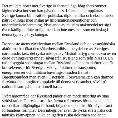
Det militära hotet mot Sverige är fortsatt lågt. Idag förekommer
lågintensiva hot som kan påverka oss. I första hand uppfattas
Sverige kunna bli utsatt för politiska, diplomatiska och ekonomiska
påtryckningar med inslag av informationsoperationer och
underrättelseinhämtning. Nyttjande av militära maktmedel ter sig i
överskådlig tid inte troligt men kan inte uteslutas som ett inslag i
denna typ av påtryckningar.
De senaste årens växelverkan mellan Ryssland och de västerländska
aktörerna har ökat den säkerhetspolitiska betydelsen av Sveriges
närområde, t.ex. det ryska inköpet av Mistral-fartyg men också av en
ökad övningsverksamhet, såväl från Ryssland som från NATO. En
rad inbyggda spänningar mellan Ryssland och andra aktörer kan få
konsekvenser för Sverige. Viktiga faktorer är transporter,
energiresurser och militära baseringsområden främst i
Barentsområdet men även i Östersjön. Försvarsmakten kan därmed
förväntas ha uppgifter kopplade till denna verksamhet, såväl på
nationell som på internationell basis.
I vårt närområde har Ryssland påbörjat en modernisering av sina
stridskrafter. De ryska stridskrafterna reformeras för att öka antalet
omedelbart tillgängliga förband, höja den operativa förmågan samt
förbandens rörlighet. Den inbegriper även de ryska strategiska och
taktiska kärnvapnen, vilka enligt den ryska doktrinen spelar en