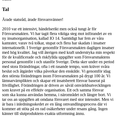
Tal
Ärade statsråd, ärade försvarsvänner!
2010 var ett intensivt, händelserikt men också tungt år för
Försvarsmakten. Vi har tagit flera viktiga steg mot införandet av en
ny insatsorganisation, kallad IO 14. Samtidigt har fem av våra
kamrater, varav två tolkar, stupat och flera har skadats i insatser
internationellt. I Sverige genomför Försvarsmakten dagligen insatser
med hög kvalitet. Jag vill återigen med kraft understryka min respekt
för de kvalificerade och riskfyllda uppgifter som Försvarsmaktens
personal genomför i och utanför Sverige. Detta sker under en period
med stora förändringar, ofta i ett rasande tempo, som kräver svåra
beslut och åtgärder vilka påverkar den enskilde. Vi genomför idag
den största förändringen inom Försvarsmakten på drygt 100 år. Vi
lämnarvärnplikten och skapar ett insatsberett försvar baserat på
frivillighet. Förändringen är driven av såväl omvärldsutvecklingen
som kravet på en effektiv organisation. Ett och samma försvar
som ska kunna användas hemma, i närområdet och längre bort. Vi
tar oss an uppgiften att omdana försvaret med stor intensitet. Men vi
är bara i inledningsskedet av en lång omvandlingsprocess där vi
kommer att stöta på en rad osäkerheter under resans gång. Ingen
känner till slutproduktens exakta utformning ännu.