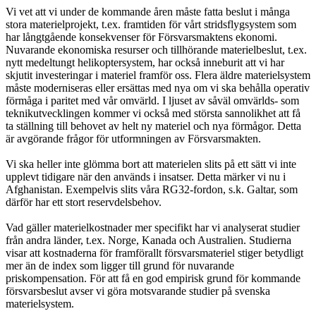
Vi vet att vi under de kommande åren måste fatta beslut i många
stora materielprojekt, t.ex. framtiden för vårt stridsflygsystem som
har långtgående konsekvenser för Försvarsmaktens ekonomi.
Nuvarande ekonomiska resurser och tillhörande materielbeslut, t.ex.
nytt medeltungt helikoptersystem, har också inneburit att vi har
skjutit investeringar i materiel framför oss. Flera äldre materielsystem
måste moderniseras eller ersättas med nya om vi ska behålla operativ
förmåga i paritet med vår omvärld. I ljuset av såväl omvärlds- som
teknikutvecklingen kommer vi också med största sannolikhet att få
ta ställning till behovet av helt ny materiel och nya förmågor. Detta
är avgörande frågor för utformningen av Försvarsmakten.
Vi ska heller inte glömma bort att materielen slits på ett sätt vi inte
upplevt tidigare när den används i insatser. Detta märker vi nu i
Afghanistan. Exempelvis slits våra RG32-fordon, s.k. Galtar, som
därför har ett stort reservdelsbehov.
Vad gäller materielkostnader mer specifikt har vi analyserat studier
från andra länder, t.ex. Norge, Kanada och Australien. Studierna
visar att kostnaderna för framförallt försvarsmateriel stiger betydligt
mer än de index som ligger till grund för nuvarande
priskompensation. För att få en god empirisk grund för kommande
försvarsbeslut avser vi göra motsvarande studier på svenska
materielsystem.