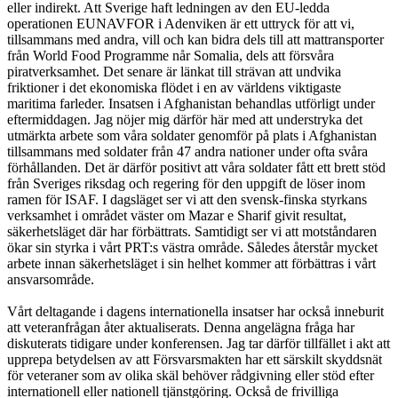
eller indirekt. Att Sverige haft ledningen av den EU-ledda
operationen EUNAVFOR i Adenviken är ett uttryck för att vi,
tillsammans med andra, vill och kan bidra dels till att mattransporter
från World Food Programme når Somalia, dels att försvåra
piratverksamhet. Det senare är länkat till strävan att undvika
friktioner i det ekonomiska flödet i en av världens viktigaste
maritima farleder. Insatsen i Afghanistan behandlas utförligt under
eftermiddagen. Jag nöjer mig därför här med att understryka det
utmärkta arbete som våra soldater genomför på plats i Afghanistan
tillsammans med soldater från 47 andra nationer under ofta svåra
förhållanden. Det är därför positivt att våra soldater fått ett brett stöd
från Sveriges riksdag och regering för den uppgift de löser inom
ramen för ISAF. I dagsläget ser vi att den svensk-finska styrkans
verksamhet i området väster om Mazar e Sharif givit resultat,
säkerhetsläget där har förbättrats. Samtidigt ser vi att motståndaren
ökar sin styrka i vårt PRT:s västra område. Således återstår mycket
arbete innan säkerhetsläget i sin helhet kommer att förbättras i vårt
ansvarsområde.
Vårt deltagande i dagens internationella insatser har också inneburit
att veteranfrågan åter aktualiserats. Denna angelägna fråga har
diskuterats tidigare under konferensen. Jag tar därför tillfället i akt att
upprepa betydelsen av att Försvarsmakten har ett särskilt skyddsnät
för veteraner som av olika skäl behöver rådgivning eller stöd efter
internationell eller nationell tjänstgöring. Också de frivilliga