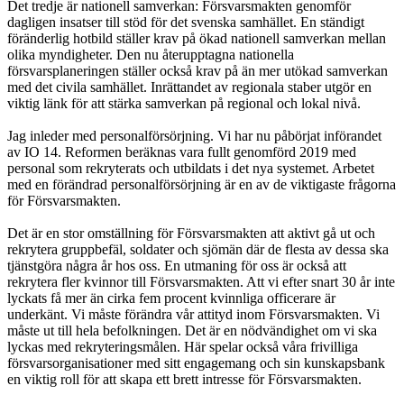
Det tredje är nationell samverkan: Försvarsmakten genomför
dagligen insatser till stöd för det svenska samhället. En ständigt
föränderlig hotbild ställer krav på ökad nationell samverkan mellan
olika myndigheter. Den nu återupptagna nationella
försvarsplaneringen ställer också krav på än mer utökad samverkan
med det civila samhället. Inrättandet av regionala staber utgör en
viktig länk för att stärka samverkan på regional och lokal nivå.
Jag inleder med personalförsörjning. Vi har nu påbörjat införandet
av IO 14. Reformen beräknas vara fullt genomförd 2019 med
personal som rekryterats och utbildats i det nya systemet. Arbetet
med en förändrad personalförsörjning är en av de viktigaste frågorna
för Försvarsmakten.
Det är en stor omställning för Försvarsmakten att aktivt gå ut och
rekrytera gruppbefäl, soldater och sjömän där de flesta av dessa ska
tjänstgöra några år hos oss. En utmaning för oss är också att
rekrytera fler kvinnor till Försvarsmakten. Att vi efter snart 30 år inte
lyckats få mer än cirka fem procent kvinnliga officerare är
underkänt. Vi måste förändra vår attityd inom Försvarsmakten. Vi
måste ut till hela befolkningen. Det är en nödvändighet om vi ska
lyckas med rekryteringsmålen. Här spelar också våra frivilliga
försvarsorganisationer med sitt engagemang och sin kunskapsbank
en viktig roll för att skapa ett brett intresse för Försvarsmakten.