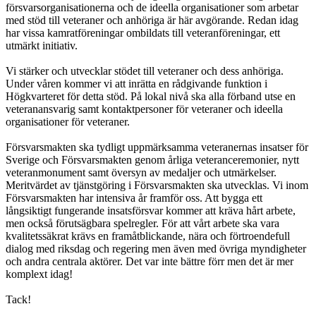
försvarsorganisationerna och de ideella organisationer som arbetar
med stöd till veteraner och anhöriga är här avgörande. Redan idag
har vissa kamratföreningar ombildats till veteranföreningar, ett
utmärkt initiativ.
Vi stärker och utvecklar stödet till veteraner och dess anhöriga.
Under våren kommer vi att inrätta en rådgivande funktion i
Högkvarteret för detta stöd. På lokal nivå ska alla förband utse en
veteranansvarig samt kontaktpersoner för veteraner och ideella
organisationer för veteraner.
Försvarsmakten ska tydligt uppmärksamma veteranernas insatser för
Sverige och Försvarsmakten genom årliga veteranceremonier, nytt
veteranmonument samt översyn av medaljer och utmärkelser.
Meritvärdet av tjänstgöring i Försvarsmakten ska utvecklas. Vi inom
Försvarsmakten har intensiva år framför oss. Att bygga ett
långsiktigt fungerande insatsförsvar kommer att kräva hårt arbete,
men också förutsägbara spelregler. För att vårt arbete ska vara
kvalitetssäkrat krävs en framåtblickande, nära och förtroendefull
dialog med riksdag och regering men även med övriga myndigheter
och andra centrala aktörer. Det var inte bättre förr men det är mer
komplext idag!
Tack!