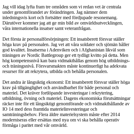
Jag vill idag lyfta fram tre områden som vi redan vet är centrala
under genomförandet av förändringen. Jag nämner dem
inledningsvis kort och fortsätter med fördjupade resonemang.
Därutöver kommer jag att ge min bild av omvärldsutvecklingen,
våra internationella insatser samt veteranfrågan.
Det första är personalförsörjningen: Ett insatsberett försvar ställer
höga krav på personalen. Jag vet att våra soldater och sjömän håller
god kvalitet. Insatserna i Adenviken och i Afghanistan likväl som
träningen av Nordic Battlegroup ger ett tydligt kvitto på detta. Men
hög kompetensnivå kan bara vidmakthållas genom hög utbildnings-
och träningsnivå. Försvarsmakten måste kontinuerligt ha adekvata
resurser för att rekrytera, utbilda och behålla personalen.
Det andra är långsiktig ekonomi: Ett insatsberett försvar ställer höga
krav på tillgänglighet och användbarhet för både personal och
materiel. Det kräver fortlöpande investeringar i rekrytering,
utbildning, övning och materiel. Dagens ekonomiska förutsättningar
räcker inte för ett långsiktigt genomförande och vidmakthållande av
IO 14 med dess framtida materielinvesteringar och
samträningsbehov. Flera äldre materielsystem måste efter 2014
moderniseras eller ersättas med nya om vi ska behålla operativ
förmåga i paritet med vår omvärld.