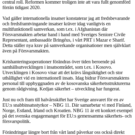
central roll. Reformen kommer troligen inte att vara fullt genomförd
förrän tidigast 2020.
Vad gäller internationella insatser konstaterar jag att fredsbevarande
och fredsframtvingande insatser kräver idag vanligtvis en
multifunktionell samverkan, som t.ex. i Afghanistan där
Försvarsmakten arbetar hand i hand med Sveriges Seniore Civile
Representant, ambassadör Bringéus, i vårt PRT i Mazar e Sharif.
Detta ställer nya krav på samverkande organisationer men självklart
även på Försvarsmakten.
Krishanteringsoperationer förändras över tiden beroende på
samhällsutvecklingen i insatsområdet, som t.ex. i Kosovo.
Utvecklingen i Kosovo visar att det krävs långsiktighet och stor
uthållighet vid en internationell insats. Idag bidrar Försvarsmaktens
personal till uppbyggnaden av de kosovanska säkerhetsstrukturerna
genom rådgivning. Kedjan säkerhet – utveckling har fungerat.
Just nu och fram till halvårsskiftet har Sverige ansvaret för en av
EU:s snabbinsatsstyrkor – NBG 11. Där samarbetar vi med Finland,
Norge, Estland, Irland och Kroatien. NBG 11 är ett konkret exempel
på det svenska engagemanget för EU:s gemensamma säkerhets- och
försvarspolitik.
Förändringar längre bort från vårt land påverkar oss också direkt