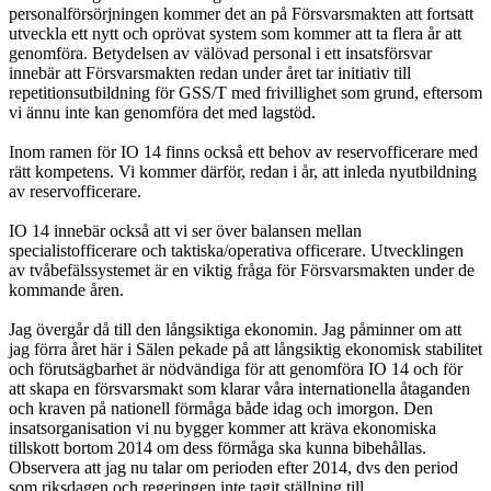
personalförsörjningen kommer det an på Försvarsmakten att fortsatt
utveckla ett nytt och oprövat system som kommer att ta flera år att
genomföra. Betydelsen av välövad personal i ett insatsförsvar
innebär att Försvarsmakten redan under året tar initiativ till
repetitionsutbildning för GSS/T med frivillighet som grund, eftersom
vi ännu inte kan genomföra det med lagstöd.
Inom ramen för IO 14 finns också ett behov av reservofficerare med
rätt kompetens. Vi kommer därför, redan i år, att inleda nyutbildning
av reservofficerare.
IO 14 innebär också att vi ser över balansen mellan
specialistofficerare och taktiska/operativa officerare. Utvecklingen
av tvåbefälssystemet är en viktig fråga för Försvarsmakten under de
kommande åren.
Jag övergår då till den långsiktiga ekonomin. Jag påminner om att
jag förra året här i Sälen pekade på att långsiktig ekonomisk stabilitet
och förutsägbarhet är nödvändiga för att genomföra IO 14 och för
att skapa en försvarsmakt som klarar våra internationella åtaganden
och kraven på nationell förmåga både idag och imorgon. Den
insatsorganisation vi nu bygger kommer att kräva ekonomiska
tillskott bortom 2014 om dess förmåga ska kunna bibehållas.
Observera att jag nu talar om perioden efter 2014, dvs den period
som riksdagen och regeringen inte tagit ställning till.