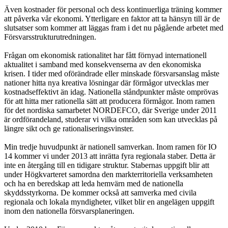
Även kostnader för personal och dess kontinuerliga träning kommer
att påverka vår ekonomi. Ytterligare en faktor att ta hänsyn till är de
slutsatser som kommer att läggas fram i det nu pågående arbetet med
Försvarsstrukturutredningen.
Frågan om ekonomisk rationalitet har fått förnyad internationell
aktualitet i samband med konsekvenserna av den ekonomiska
krisen. I tider med oförändrade eller minskade försvarsanslag måste
nationer hitta nya kreativa lösningar där förmågor utvecklas mer
kostnadseffektivt än idag. Nationella ståndpunkter måste omprövas
för att hitta mer rationella sätt att producera förmågor. Inom ramen
för det nordiska samarbetet NORDEFCO, där Sverige under 2011
är ordförandeland, studerar vi vilka områden som kan utvecklas på
längre sikt och ge rationaliseringsvinster.
Min tredje huvudpunkt är nationell samverkan. Inom ramen för IO
14 kommer vi under 2013 att inrätta fyra regionala staber. Detta är
inte en återgång till en tidigare struktur. Stabernas uppgift blir att
under Högkvarteret samordna den markterritoriella verksamheten
och ha en beredskap att leda hemvärn med de nationella
skyddsstyrkorna. De kommer också att samverka med civila
regionala och lokala myndigheter, vilket blir en angelägen uppgift
inom den nationella försvarsplaneringen.