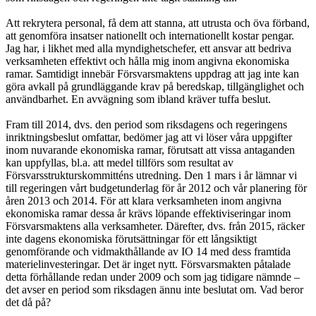
Att rekrytera personal, få dem att stanna, att utrusta och öva förband,
att genomföra insatser nationellt och internationellt kostar pengar.
Jag har, i likhet med alla myndighetschefer, ett ansvar att bedriva
verksamheten effektivt och hålla mig inom angivna ekonomiska
ramar. Samtidigt innebär Försvarsmaktens uppdrag att jag inte kan
göra avkall på grundläggande krav på beredskap, tillgänglighet och
användbarhet. En avvägning som ibland kräver tuffa beslut.
Fram till 2014, dvs. den period som riksdagens och regeringens
inriktningsbeslut omfattar, bedömer jag att vi löser våra uppgifter
inom nuvarande ekonomiska ramar, förutsatt att vissa antaganden
kan uppfyllas, bl.a. att medel tillförs som resultat av
Försvarsstrukturskommitténs utredning. Den 1 mars i år lämnar vi
till regeringen vårt budgetunderlag för år 2012 och vår planering för
åren 2013 och 2014. För att klara verksamheten inom angivna
ekonomiska ramar dessa år krävs löpande effektiviseringar inom
Försvarsmaktens alla verksamheter. Därefter, dvs. från 2015, räcker
inte dagens ekonomiska förutsättningar för ett långsiktigt
genomförande och vidmakthållande av IO 14 med dess framtida
materielinvesteringar. Det är inget nytt. Försvarsmakten påtalade
detta förhållande redan under 2009 och som jag tidigare nämnde –
det avser en period som riksdagen ännu inte beslutat om. Vad beror
det då på?