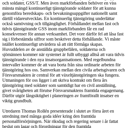
och soldater, GSS/T. Men även markförbanden behöver en viss
minsta mängd kontinuerligt tjänstgörande soldater för att kunna
genomföra beredskaps- och bevakningsuppgifter nationellt samt
därtill vidareutvecklas. En kontinuerlig tjänstgöring underlättar
också samövning och tillgänglighet. Förhållandet mellan fast och
tidvis tjänstgörande GSS inom markförbanden får en rad
konsekvenser för annan verksamhet. Det vore därför fel att låsa fast
sig i förbestämda siffror som beskriver detta förhållande. Vi måste
istället kontinuerligt utvärdera så att rätt förmåga skapas.
Huvuddelen av de anställda gruppbefälen, soldaterna och
sjömännen kommer när systemet är fullt utbyggt alltså att vara tidvis
tjänstgörande i den nya insatsorganisationen. Med regelbundna
intervaller kommer de att vara borta från sina ordinarie arbeten för
tjänstgöring hos oss. Samverkan mellan den civila arbetsgivaren och
Försvarsmakten är central för att växeltjänstgöringen ska fungera.
Utmaningen för oss ligger i att skriva kontrakt om flera års
tjänstgöring med soldater som samtidigt har en civil anställning,
givet svårigheten att förutse Försvarsmaktens framtida engagemang.
Därför utgör långsiktighet i planeringen av framförallt insatser en
viktig grundbult.
Utredaren Thomas Rollén presenterade i slutet av förra året en
utredning med många goda idéer kring den framtida
personalförsörjningen. När riksdag och regering senare i år fattat
beslut om lagar och förordningar för den framtida