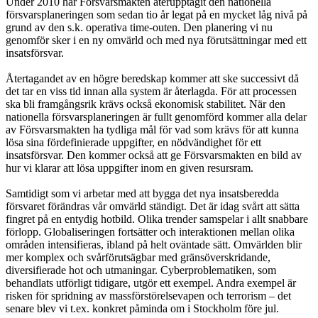
Under 2010 har Försvarsmakten återupptagit den nationella
försvarsplaneringen som sedan tio år legat på en mycket låg nivå på
grund av den s.k. operativa time-outen. Den planering vi nu
genomför sker i en ny omvärld och med nya förutsättningar med ett
insatsförsvar.
Återtagandet av en högre beredskap kommer att ske successivt då
det tar en viss tid innan alla system är återlagda. För att processen
ska bli framgångsrik krävs också ekonomisk stabilitet. När den
nationella försvarsplaneringen är fullt genomförd kommer alla delar
av Försvarsmakten ha tydliga mål för vad som krävs för att kunna
lösa sina fördefinierade uppgifter, en nödvändighet för ett
insatsförsvar. Den kommer också att ge Försvarsmakten en bild av
hur vi klarar att lösa uppgifter inom en given resursram.
Samtidigt som vi arbetar med att bygga det nya insatsberedda
försvaret förändras vår omvärld ständigt. Det är idag svårt att sätta
fingret på en entydig hotbild. Olika trender samspelar i allt snabbare
förlopp. Globaliseringen fortsätter och interaktionen mellan olika
områden intensifieras, ibland på helt oväntade sätt. Omvärlden blir
mer komplex och svårförutsägbar med gränsöverskridande,
diversifierade hot och utmaningar. Cyberproblematiken, som
behandlats utförligt tidigare, utgör ett exempel. Andra exempel är
risken för spridning av massförstörelsevapen och terrorism – det
senare blev vi t.ex. konkret påminda om i Stockholm före jul.