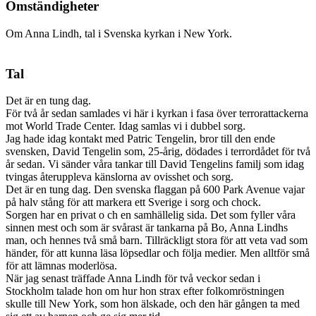
Omständigheter
Om Anna Lindh, tal i Svenska kyrkan i New York.
Tal
Det är en tung dag.
För två år sedan samlades vi här i kyrkan i fasa över terrorattackerna
mot World Trade Center. Idag samlas vi i dubbel sorg.
Jag hade idag kontakt med Patric Tengelin, bror till den ende
svensken, David Tengelin som, 25-årig, dödades i terrordådet för två
år sedan. Vi sänder våra tankar till David Tengelins familj som idag
tvingas återuppleva känslorna av ovisshet och sorg.
Det är en tung dag. Den svenska flaggan på 600 Park Avenue vajar
på halv stång för att markera ett Sverige i sorg och chock.
Sorgen har en privat o ch en samhällelig sida. Det som fyller våra
sinnen mest och som är svårast är tankarna på Bo, Anna Lindhs
man, och hennes två små barn. Tillräckligt stora för att veta vad som
händer, för att kunna läsa löpsedlar och följa medier. Men alltför små
för att lämnas moderlösa.
När jag senast träffade Anna Lindh för två veckor sedan i
Stockholm talade hon om hur hon strax efter folkomröstningen
skulle till New York, som hon älskade, och den här gången ta med