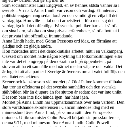
sig ett av barnen och ge sig mer tid.
Som socialminister Lars Engqvist, en av hennes äldsta vänner sa i
svensk TV i natt: Anna Lindh var vison och vardag. Ett intensivt
politiskt engagemang sedan tonåren och samtidigt en vilja till det
vardagliga. Hon ville – i tal och i arbetslivet – föra med sig det
vardagliga in i det offentliga. Få svenska politiker har talat så ofta
om sina barn, så ofta om sina privata erfarenheter, så ofta bottnat i
det privata i sitt offentliga framträdande.
Anna Lindh hade, med Göran Perssons ord idag, en förmåga att
glädjas och att glädja andra.
Hon mördades mitt i det demokratiska arbetet, mitt i en valkampanj.
Oavsett om mordet hade någon knytning till folkomröstningen eller
inte var det ett angrepp på demokratin och på öppenheten, på
strävan att ha ett samhälle med närhet mellan väljare och valda. Det
är logiskt att alla partier i Sverige är överens om att valet fullföljs och
resultatet respekteras.
Scener och känslor som vid mordet på Olof Palme kommer tillbaka.
Jag tror att effekterna på det svenska samhället och den svenska
självbilden blir än djupare än för sjutton år sedan; det var inte unikt.
Det som bara inte fick hända igen, har hänt igen.
Mordet på Anna Lindh har uppmärksammats över hela världen. Den
stora världshandelskonferensen i Cancun inleddes idag med en
minnesstund över Anna Lind; på samma sätt i den Europeiska
unionen. Utrikesminister Colin Powell började sin presskonferens,
denna 9/11, med minnesord över Anna Lindh. Colin Powell