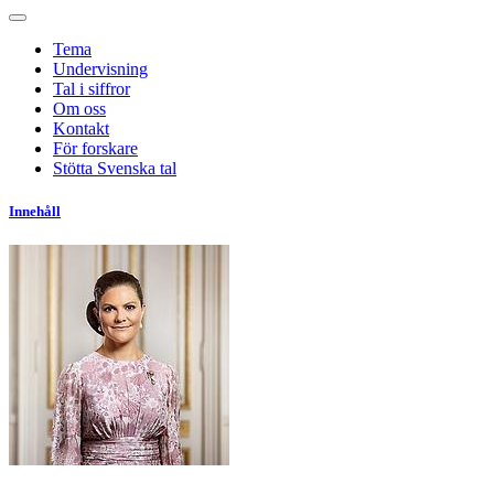
Tema
Undervisning
Tal i siffror
Om oss
Kontakt
För forskare
Stötta Svenska tal
Innehåll