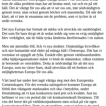
trots de olika problem man har att brottas med, var och en på sitt
håll. Det är viktigt för oss alla att vi ser oss om, inte nödvändigtvis
genom resor, utan också genom böcker och massmedia. Då står det
klart, att vi inte är ensamma om de problem, som vi tycker är så
unikt svenska.
Det nya Europa har fortsatt att stärka och utveckla sin samhörighet.
Det som för bara drygt ett år sedan tedde sig som en evig omöjlighet
blev verklighet, när de båda tyska länderna återförenades i en nation.
Men när järnridån föll, fick vi nya insikter. Omänskliga livsvillkor
och stor humanitär nöd råder på många håll i Östeuropa. Där har vi
svenskar en uppgift att fylla. Enskilt eller genom världssamfundets
olika hjälporganisationer måste vi bistå de människor, vilkas existens
är beroende av omvärlden. Detta är nödvändigt för att det nya
Europa, som nu växer fram, skall utvecklas till ett fredens och
möjligheternas Europa för oss alla.
Vårt land har under året tagit viktiga steg mot den Europeiska
Gemenskapen. För det svenska näringslivet kommer Europa att
förbli den viktigaste marknaden och öka i betydelse, under
förutsättning att vi kan konkurrera med pris och kvalitet. Just nu
befinner vi oss i en period där vår konkurrenskraft försämras. Till
viss del beror det på världskonjunkturen men också på vår egen
kostnadsutveckling. Detta är ett problem, som vi måste ta itu med