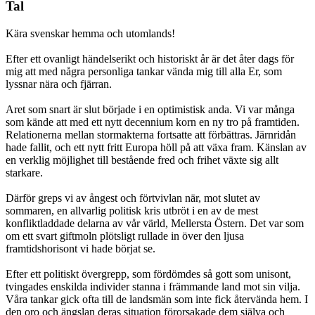
Tal
Kära svenskar hemma och utomlands!
Efter ett ovanligt händelserikt och historiskt år är det åter dags för
mig att med några personliga tankar vända mig till alla Er, som
lyssnar nära och fjärran.
Aret som snart är slut började i en optimistisk anda. Vi var många
som kände att med ett nytt decennium korn en ny tro på framtiden.
Relationerna mellan stormakterna fortsatte att förbättras. Järnridån
hade fallit, och ett nytt fritt Europa höll på att växa fram. Känslan av
en verklig möjlighet till bestående fred och frihet växte sig allt
starkare.
Därför greps vi av ångest och förtvivlan när, mot slutet av
sommaren, en allvarlig politisk kris utbröt i en av de mest
konfliktladdade delarna av vår värld, Mellersta Östern. Det var som
om ett svart giftmoln plötsligt rullade in över den ljusa
framtidshorisont vi hade börjat se.
Efter ett politiskt övergrepp, som fördömdes så gott som unisont,
tvingades enskilda individer stanna i främmande land mot sin vilja.
Våra tankar gick ofta till de landsmän som inte fick återvända hem. I
den oro och ängslan deras situation förorsakade dem själva och