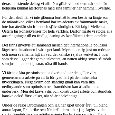
deras närstående deltog vi alla. Nu gläds vi med dem när de inför
helgerna kunnat återförenas med sina familjer här hemma i Sverige.
För den skull får vi inte glömma bort att krisen består så länge som
de människor, vilkas hemland har invaderats av främmande makt,
inte har återfått sin frihet och självständighet. Ett krig i Mellersta
Östern får konsekvenser för hela världen. Därför måste vi stödja alla
ansträngningar till en fredlig lösning av konflikten i detta område.
Det finns givetvis ett samband mellan det internationella politiska
läget och situationen i vårt eget land. Mycket ter sig just nu mörkare
och mera svårhanterligt än vad det kanske i själva verket är. I tider
som dessa ligger det gamla talesättet, att natten aldrig synes så mörk
som just innan det ljusnar, nära till hands.
Vi får inte låta pessimismen ta överhand när det gäller vårt
gemensamma arbete på att få förnyad fart på den inhemska
utvecklingen. Negativism och ständigt gnäll kan vara lika
nedbrytande som optimism och framtidstro kan åstadkomma
underverk. Men det krävs vilja och konstruktivt arbete och stundtals
kanske också försakelser, när så är nödvändigt.
Under de resor Drottningen och jag har gjort under året, till bland
annat Japan, Frankrike och Nederländerna, har jag slagits av den
starka framtidstro som präglar många länder i vår omvärld. Detta