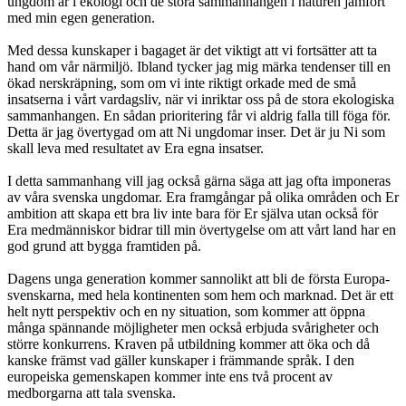
ungdom är i ekologi och de stora sammanhangen i naturen jämfört
med min egen generation.
Med dessa kunskaper i bagaget är det viktigt att vi fortsätter att ta
hand om vår närmiljö. Ibland tycker jag mig märka tendenser till en
ökad nerskräpning, som om vi inte riktigt orkade med de små
insatserna i vårt vardagsliv, när vi inriktar oss på de stora ekologiska
sammanhangen. En sådan prioritering får vi aldrig falla till föga för.
Detta är jag övertygad om att Ni ungdomar inser. Det är ju Ni som
skall leva med resultatet av Era egna insatser.
I detta sammanhang vill jag också gärna säga att jag ofta imponeras
av våra svenska ungdomar. Era framgångar på olika områden och Er
ambition att skapa ett bra liv inte bara för Er själva utan också för
Era medmänniskor bidrar till min övertygelse om att vårt land har en
god grund att bygga framtiden på.
Dagens unga generation kommer sannolikt att bli de första Europa-
svenskarna, med hela kontinenten som hem och marknad. Det är ett
helt nytt perspektiv och en ny situation, som kommer att öppna
många spännande möjligheter men också erbjuda svårigheter och
större konkurrens. Kraven på utbildning kommer att öka och då
kanske främst vad gäller kunskaper i främmande språk. I den
europeiska gemenskapen kommer inte ens två procent av
medborgarna att tala svenska.