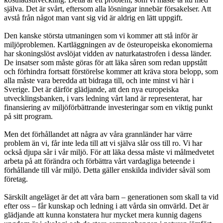
själva. Det är svårt, eftersom alla lösningar innebär försakelser. Att
avstå från något man vant sig vid är aldrig en lätt uppgift.
Den kanske största utmaningen som vi kommer att stå inför är
miljöproblemen. Kartläggningen av de östeuropeiska ekonomierna
har skoningslöst avslöjat vidden av naturkatastrofen i dessa länder.
De insatser som måste göras för att läka såren som redan uppstått
och förhindra fortsatt förstörelse kommer att kräva stora belopp, som
alla måste vara beredda att bidraga till, och inte minst vi här i
Sverige. Det är därför glädjande, att den nya europeiska
utvecklingsbanken, i vars ledning vårt land är representerat, har
finansiering av miljöförbättrande investeringar som en viktig punkt
på sitt program.
Men det förhållandet att några av våra grannländer har värre
problem än vi, får inte leda till att vi själva slår oss till ro. Vi har
också djupa sår i vår miljö. För att läka dessa måste vi målmedvetet
arbeta på att förändra och förbättra vårt vardagliga beteende i
förhållande till vår miljö. Detta gäller enskilda individer såväl som
företag.
Särskilt angeläget är det att våra barn – generationen som skall ta vid
efter oss – får kunskap och ledning i att vårda sin omvärld. Det är
glädjande att kunna konstatera hur mycket mera kunnig dagens