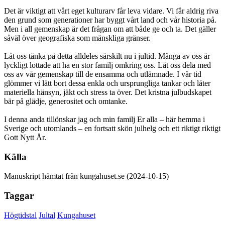
Det är viktigt att vårt eget kulturarv får leva vidare. Vi får aldrig riva
den grund som generationer har byggt vårt land och vår historia på.
Men i all gemenskap är det frågan om att både ge och ta. Det gäller
såväl över geografiska som mänskliga gränser.
Låt oss tänka på detta alldeles särskilt nu i jultid. Många av oss är
lyckligt lottade att ha en stor familj omkring oss. Låt oss dela med
oss av vår gemenskap till de ensamma och utlämnade. I vår tid
glömmer vi lätt bort dessa enkla och ursprungliga tankar och låter
materiella hänsyn, jäkt och stress ta över. Det kristna julbudskapet
bär på glädje, generositet och omtanke.
I denna anda tillönskar jag och min familj Er alla – här hemma i
Sverige och utomlands – en fortsatt skön julhelg och ett riktigt riktigt
Gott Nytt År.
Källa
Manuskript hämtat från kungahuset.se (2024-10-15)
Taggar
Högtidstal
Jultal
Kungahuset