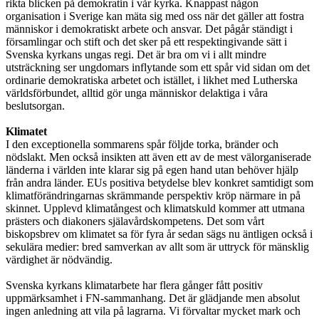
rikta blicken på demokratin i vår kyrka. Knappast någon
organisation i Sverige kan mäta sig med oss när det gäller att fostra
människor i demokratiskt arbete och ansvar. Det pågår ständigt i
församlingar och stift och det sker på ett respektingivande sätt i
Svenska kyrkans ungas regi. Det är bra om vi i allt mindre
utsträckning ser ungdomars inflytande som ett spår vid sidan om det
ordinarie demokratiska arbetet och istället, i likhet med Lutherska
världsförbundet, alltid gör unga människor delaktiga i våra
beslutsorgan.
Klimatet
I den exceptionella sommarens spår följde torka, bränder och
nödslakt. Men också insikten att även ett av de mest välorganiserade
länderna i världen inte klarar sig på egen hand utan behöver hjälp
från andra länder. EUs positiva betydelse blev konkret samtidigt som
klimatförändringarnas skrämmande perspektiv kröp närmare in på
skinnet. Upplevd klimatångest och klimatskuld kommer att utmana
prästers och diakoners själavårdskompetens. Det som vårt
biskopsbrev om klimatet sa för fyra år sedan sägs nu äntligen också i
sekulära medier: bred samverkan av allt som är uttryck för mänsklig
värdighet är nödvändig.
Svenska kyrkans klimatarbete har flera gånger fått positiv
uppmärksamhet i FN-sammanhang. Det är glädjande men absolut
ingen anledning att vila på lagrarna. Vi förvaltar mycket mark och