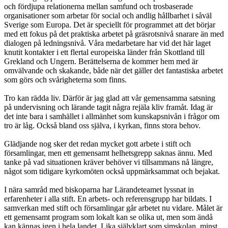
och fördjupa relationerna mellan samfund och trosbaserade
organisationer som arbetar för social och andlig hållbarhet i såväl
Sverige som Europa. Det är speciellt för programmet att det börjar
med ett fokus på det praktiska arbetet på gräsrotsnivå snarare än med
dialogen på ledningsnivå. Våra medarbetare har vid det här laget
knutit kontakter i ett flertal europeiska länder från Skottland till
Grekland och Ungern. Berättelserna de kommer hem med är
omvälvande och skakande, både när det gäller det fantastiska arbetet
som görs och svårigheterna som finns.
Tro kan rädda liv. Därför är jag glad att vår gemensamma satsning
på undervisning och lärande tagit några rejäla kliv framåt. Idag är
det inte bara i samhället i allmänhet som kunskapsnivån i frågor om
tro är låg. Också bland oss själva, i kyrkan, finns stora behov.
Glädjande nog sker det redan mycket gott arbete i stift och
församlingar, men ett gemensamt helhetsgrepp saknas ännu. Med
tanke på vad situationen kräver behöver vi tillsammans nå längre,
något som tidigare kyrkomöten också uppmärksammat och bejakat.
I nära samråd med biskoparna har Lärandeteamet lyssnat in
erfarenheter i alla stift. En arbets- och referensgrupp har bildats. I
samverkan med stift och församlingar går arbetet nu vidare. Målet är
ett gemensamt program som lokalt kan se olika ut, men som ändå
kan kännas igen i hela landet. Lika självklart som simskolan, minst