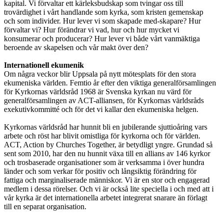
kapital. Vi förvaltar ett kärleksbudskap som tvingar oss till
trovärdighet i vårt handlande som kyrka, som kristen gemenskap
och som individer. Hur lever vi som skapade med-skapare? Hur
förvaltar vi? Hur förändrar vi vad, hur och hur mycket vi
konsumerar och producerar? Hur lever vi både vårt vanmäktiga
beroende av skapelsen och vår makt över den?
Internationell ekumenik
Om några veckor blir Uppsala på nytt mötesplats för den stora
ekumeniska världen. Femtio år efter den viktiga generalförsamlingen
för Kyrkornas världsråd 1968 är Svenska kyrkan nu värd för
generalförsamlingen av ACT-alliansen, för Kyrkornas världsråds
exekutivkommitté och för det vi kallar den ekumeniska helgen.
Kyrkornas världsråd har hunnit bli en jubilerande sjuttioåring vars
arbete och röst har blivit omistliga för kyrkorna och för världen.
ACT, Action by Churches Together, är betydligt yngre. Grundad så
sent som 2010, har den nu hunnit växa till en allians av 146 kyrkor
och trosbaserade organisationer som är verksamma i över hundra
länder och som verkar för positiv och långsiktig förändring för
fattiga och marginaliserade människor. Vi är en stor och engagerad
medlem i dessa rörelser. Och vi är också lite speciella i och med att i
vår kyrka är det internationella arbetet integrerat snarare än förlagt
till en separat organisation.