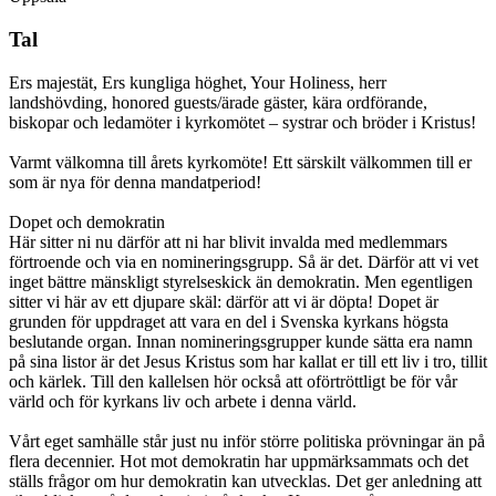
Tal
Ers majestät, Ers kungliga höghet, Your Holiness, herr
landshövding, honored guests/ärade gäster, kära ordförande,
biskopar och ledamöter i kyrkomötet – systrar och bröder i Kristus!
Varmt välkomna till årets kyrkomöte! Ett särskilt välkommen till er
som är nya för denna mandatperiod!
Dopet och demokratin
Här sitter ni nu därför att ni har blivit invalda med medlemmars
förtroende och via en nomineringsgrupp. Så är det. Därför att vi vet
inget bättre mänskligt styrelseskick än demokratin. Men egentligen
sitter vi här av ett djupare skäl: därför att vi är döpta! Dopet är
grunden för uppdraget att vara en del i Svenska kyrkans högsta
beslutande organ. Innan nomineringsgrupper kunde sätta era namn
på sina listor är det Jesus Kristus som har kallat er till ett liv i tro, tillit
och kärlek. Till den kallelsen hör också att oförtröttligt be för vår
värld och för kyrkans liv och arbete i denna värld.
Vårt eget samhälle står just nu inför större politiska prövningar än på
flera decennier. Hot mot demokratin har uppmärksammats och det
ställs frågor om hur demokratin kan utvecklas. Det ger anledning att