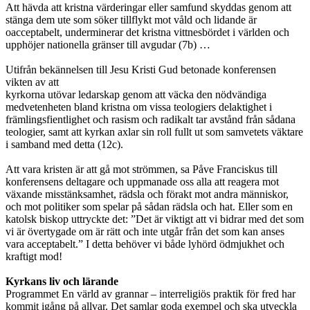
Att hävda att kristna värderingar eller samfund skyddas genom att
stänga dem ute som söker tillflykt mot våld och lidande är
oacceptabelt, underminerar det kristna vittnesbördet i världen och
upphöjer nationella gränser till avgudar (7b) …
Utifrån bekännelsen till Jesu Kristi Gud betonade konferensen
vikten av att
kyrkorna utövar ledarskap genom att väcka den nödvändiga
medvetenheten bland kristna om vissa teologiers delaktighet i
främlingsfientlighet och rasism och radikalt tar avstånd från sådana
teologier, samt att kyrkan axlar sin roll fullt ut som samvetets väktare
i samband med detta (12c).
Att vara kristen är att gå mot strömmen, sa Påve Franciskus till
konferensens deltagare och uppmanade oss alla att reagera mot
växande misstänksamhet, rädsla och förakt mot andra människor,
och mot politiker som spelar på sådan rädsla och hat. Eller som en
katolsk biskop uttryckte det: ”Det är viktigt att vi bidrar med det som
vi är övertygade om är rätt och inte utgår från det som kan anses
vara acceptabelt.” I detta behöver vi både lyhörd ödmjukhet och
kraftigt mod!
Kyrkans liv och lärande
Programmet En värld av grannar – interreligiös praktik för fred har
kommit igång på allvar. Det samlar goda exempel och ska utveckla