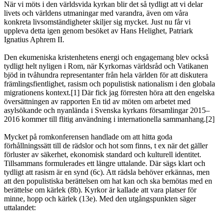
När vi möts i den världsvida kyrkan blir det så tydligt att vi delar
livets och världens utmaningar med varandra, även om våra
konkreta livsomständigheter skiljer sig mycket. Just nu får vi
uppleva detta igen genom besöket av Hans Helighet, Patriark
Ignatius Aphrem II.
Den ekumeniska kristenhetens energi och engagemang blev också
tydligt helt nyligen i Rom, när Kyrkornas världsråd och Vatikanen
bjöd in tvåhundra representanter från hela världen för att diskutera
främlingsfientlighet, rasism och populistisk nationalism i den globala
migrationens kontext.[1] Där fick jag förresten höra att den engelska
översättningen av rapporten En tid av möten om arbetet med
asylsökande och nyanlända i Svenska kyrkans församlingar 2015–
2016 kommer till flitig användning i internationella sammanhang.[2]
Mycket på romkonferensen handlade om att hitta goda
förhållningssätt till de rädslor och hot som finns, t ex när det gäller
förluster av säkerhet, ekonomisk standard och kulturell identitet.
Tillsammans formulerades ett längre uttalande. Där sägs klart och
tydligt att rasism är en synd (6c). Att rädsla behöver erkännas, men
att den populistiska berättelsen om hat kan och ska bemötas med en
berättelse om kärlek (8b). Kyrkor är kallade att vara platser för
minne, hopp och kärlek (13e). Med den utgångspunkten säger
uttalandet: