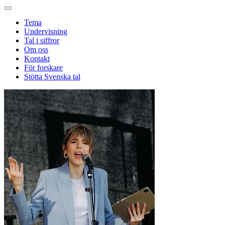
Tema
Undervisning
Tal i siffror
Om oss
Kontakt
För forskare
Stötta Svenska tal