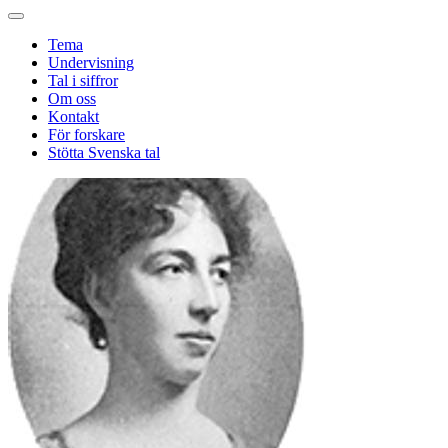
Tema
Undervisning
Tal i siffror
Om oss
Kontakt
För forskare
Stötta Svenska tal