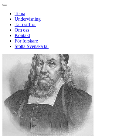
Tema
Undervisning
Tal i siffror
Om oss
Kontakt
För forskare
Stötta Svenska tal