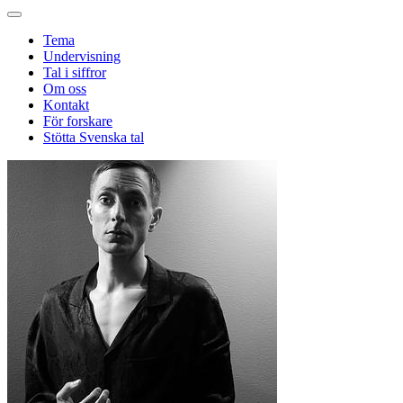
Tema
Undervisning
Tal i siffror
Om oss
Kontakt
För forskare
Stötta Svenska tal