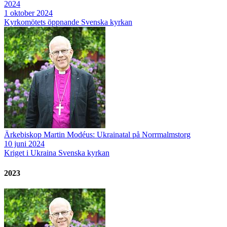
2024
1 oktober 2024
Kyrkomötets öppnande
Svenska kyrkan
Ärkebiskop Martin Modéus: Ukrainatal på Norrmalmstorg
10 juni 2024
Kriget i Ukraina
Svenska kyrkan
2023