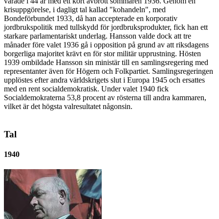
varade i 44 år med ett kort avbrott sommaren 1936. Genom en
krisuppgörelse, i dagligt tal kallad "kohandeln", med
Bondeförbundet 1933, då han accepterade en korporativ
jordbrukspolitik med tullskydd för jordbruksprodukter, fick han ett
starkare parlamentariskt underlag. Hansson valde dock att tre
månader före valet 1936 gå i opposition på grund av att riksdagens
borgerliga majoritet krävt en för stor militär upprustning. Hösten
1939 ombildade Hansson sin ministär till en samlingsregering med
representanter även för Högern och Folkpartiet. Samlingsregeringen
upplöstes efter andra världskrigets slut i Europa 1945 och ersattes
med en rent socialdemokratisk. Under valet 1940 fick
Socialdemokraterna 53,8 procent av rösterna till andra kammaren,
vilket är det högsta valresultatet någonsin.
Tal
1940