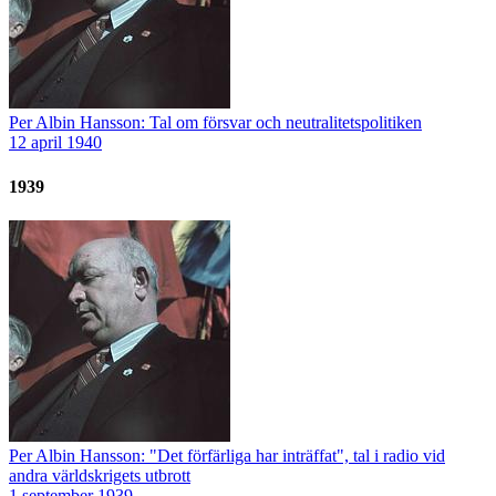
Per Albin Hansson: Tal om försvar och neutralitetspolitiken
12 april 1940
1939
Per Albin Hansson: "Det förfärliga har inträffat", tal i radio vid
andra världskrigets utbrott
1 september 1939