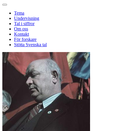
Tema
Undervisning
Tal i siffror
Om oss
Kontakt
För forskare
Stötta Svenska tal