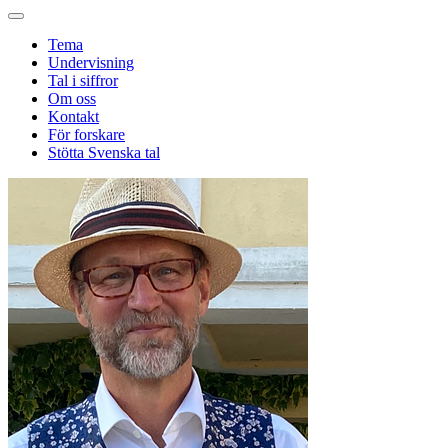
Tema
Undervisning
Tal i siffror
Om oss
Kontakt
För forskare
Stötta Svenska tal