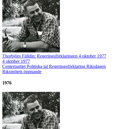
Thorbjörn Fälldin: Regeringsförklaringen 4 oktober 1977
4 oktober 1977
Centerpartiet
Politiska tal
Regeringsförklaring
Riksdagen
Riksmötets öppnande
1976