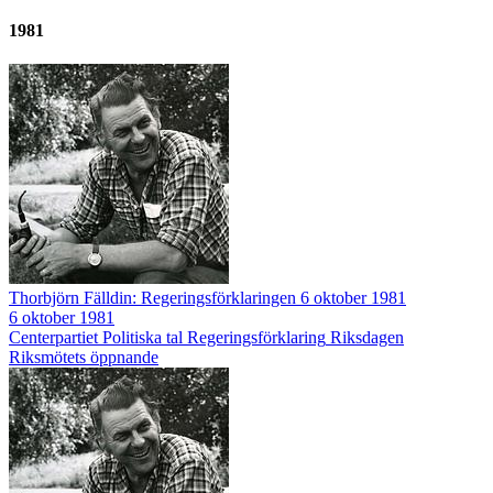
1981
Thorbjörn Fälldin: Regeringsförklaringen 6 oktober 1981
6 oktober 1981
Centerpartiet
Politiska tal
Regeringsförklaring
Riksdagen
Riksmötets öppnande