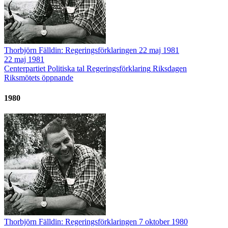
Thorbjörn Fälldin: Regeringsförklaringen 22 maj 1981
22 maj 1981
Centerpartiet
Politiska tal
Regeringsförklaring
Riksdagen
Riksmötets öppnande
1980
Thorbjörn Fälldin: Regeringsförklaringen 7 oktober 1980