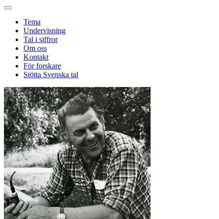
Tema
Undervisning
Tal i siffror
Om oss
Kontakt
För forskare
Stötta Svenska tal