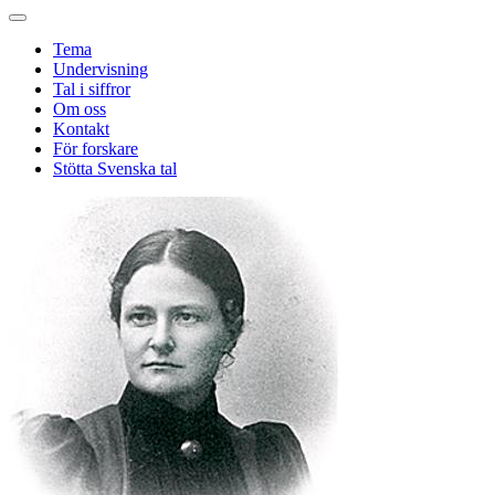
Tema
Undervisning
Tal i siffror
Om oss
Kontakt
För forskare
Stötta Svenska tal