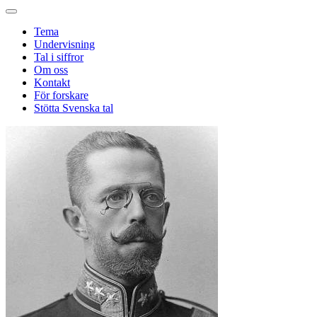
Tema
Undervisning
Tal i siffror
Om oss
Kontakt
För forskare
Stötta Svenska tal