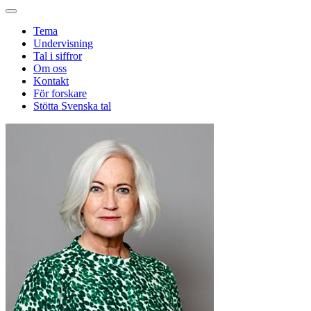
Tema
Undervisning
Tal i siffror
Om oss
Kontakt
För forskare
Stötta Svenska tal