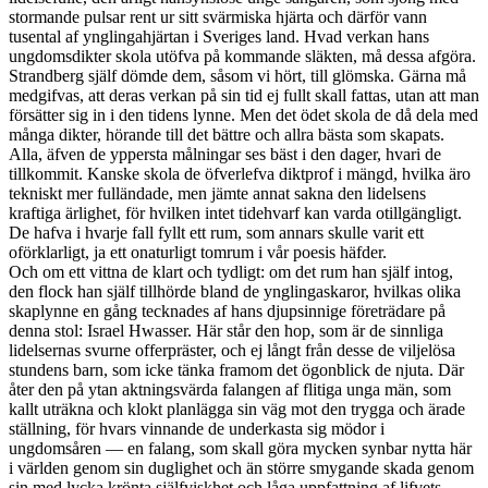
stormande pulsar rent ur sitt svärmiska hjärta och därför vann
tusental af ynglingahjärtan i Sveriges land. Hvad verkan hans
ungdomsdikter skola utöfva på kommande släkten, må dessa afgöra.
Strandberg själf dömde dem, såsom vi hört, till glömska. Gärna må
medgifvas, att deras verkan på sin tid ej fullt skall fattas, utan att man
försätter sig in i den tidens lynne. Men det ödet skola de då dela med
många dikter, hörande till det bättre och allra bästa som skapats.
Alla, äfven de yppersta målningar ses bäst i den dager, hvari de
tillkommit. Kanske skola de öfverlefva diktprof i mängd, hvilka äro
tekniskt mer fulländade, men jämte annat sakna den lidelsens
kraftiga ärlighet, för hvilken intet tidehvarf kan varda otillgängligt.
De hafva i hvarje fall fyllt ett rum, som annars skulle varit ett
oförklarligt, ja ett onaturligt tomrum i vår poesis häfder.
Och om ett vittna de klart och tydligt: om det rum han själf intog,
den flock han själf tillhörde bland de ynglingaskaror, hvilkas olika
skaplynne en gång tecknades af hans djupsinnige företrädare på
denna stol: Israel Hwasser. Här står den hop, som är de sinnliga
lidelsernas svurne offerpräster, och ej långt från desse de viljelösa
stundens barn, som icke tänka framom det ögonblick de njuta. Där
åter den på ytan aktningsvärda falangen af flitiga unga män, som
kallt uträkna och klokt planlägga sin väg mot den trygga och ärade
ställning, för hvars vinnande de underkasta sig mödor i
ungdomsåren — en falang, som skall göra mycken synbar nytta här
i världen genom sin duglighet och än större smygande skada genom
sin med lycka krönta själfviskhet och låga uppfattning af lifvets