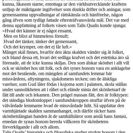
kunna, likasom siarne, emottaga ur den världsutvecklande kraftens
urdjup de mäktigaste ingifvelser som dunkla drifter och aningar, som
gemensamma uppvallningar af rättskänsla och hänförelse, någon
gång äfven som tydligt fattade eftersträfvansvärda mål. Det var med
denna uppfattning af folkets väsen som Talis Qualis kunde sjunga:
»Hvad det känner är ej något ensamt,
Men en blixt af himmelens förnuft;
Hvad det tänker, tänker det gemensamt,
Och det krymper, om det ej får luft.»
Månget skäl finnes, hvarför den äkta skalden vänder sig åt folket,
och bland dessa ett, hvari det sedliga krafvet och det estetiska äro så
förenade, att de icke kunna skiljas. Den som älskar skönhet i allt vill
ock se skönhet hos sitt folk, och det synes honom vara en anklagelse
mot det bestående, om mängden af samfundets lemmar bär
missvårdens, aftyningens, sjukdomens tecken; om de älskliga
varelser, som Gud låter födas i kojorna som i palatsen, skola ställas
under sannolikheten att i råhet och elände mista det skönhetsarf de
fått till ande och lekamen. Den prägel massan fått, den är folktypen:
det ständiga blodomloppet i samfundskroppen straffar äfven på de
välvårdade lemmarne hvad de missvårdade lidit. Så uppfattar den
varmhjärtade skalden sammanhanget, och därför räcker hans
skönhetslängtan handen åt de samhällsläror som anslå hans fantasi,
emedan de synas honom bereda villkoren för skönhetens
förverkligande i allt och allom.
Talis Qualis’ historiska och filosofiska studier styrkte honom i den