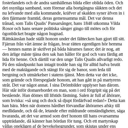
fosterlandets och de andra samhällenas blida eller oblida öden. Och
det osynliga samband, som förenar alla bortgångna släkten och det
nu lefvande med alla kommande, kräfver af skalden syner äfven in i
den fjärmaste framtid, deras gemensamma mål. Det var denna
trånad, som Talis Qualis’ Pansarsånger, hans 1848 utkomna Vilda
Rosor och hans senare politiska sånger gingo till mötes och för
ögonblicket bragte någon hugnad.
Rättskänslan hade ställt honom under det fälttecken han gjort till sitt.
Fjärran från vårt ämne är frågan, hvar rätten egentligen hör hemma
— hennes namn är skrifvet på båda härarnes fanor; det är nog, att
den ärlige måste tjäna den sak han håller för god och vara färdig att
lida för henne. Och därtill var den unge Talis Qualis allvarligt redo.
På den ståndpunkt han intagit trodde han sig för alltid hafva brutit
med de maktägande och stängt för sig de banor, som leda till
bergning och utmärkelser i statens tjänst. Men detta var det icke,
som grämde och förespeglade honom, att han gått in på martyrens
stråt. Det var något annat. I sina Drömbilder upplyser han därom.
Här står inför domarebordet en man, som i ord förgripit sig på det
bestående. Han dömes till lifstids fästning. Salen är full af åhörare,
som hviska: »så ung och dock så djupt fördärfvad redan!» Detta kan
han bära. Men när domens hårdhet förvandlar åhörarnes afsky till
medlidande, och då de, letande efter mildrande omständigheter, säga
hvaranda, att det var armod som dref honom till hans ovarsamma
uppträdande, då känner han bördan för tung. Och ett martyrskap
vållas onekligen af de bevekelsegrunder, som skjutas under ens