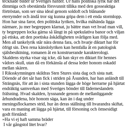
tecknade bilder ur Sveriges häfder. Ur hans politiska lyrik har det
dimmiga och obestämda försvunnit tillika med den gosseaktiga
förtröstan, som ser sina ideal genom soldoft och blånande
eterrymder och ändå tror sig kunna gripa dem i ett enda stormlopp.
Hon har sina faror, den politiska lyriken, hvilka måhända ligga
närmare, ju mer begreppen klarnat, ju bättre man vet hvad man vill,
ty begreppen locka gärna så långt in på spekulativa banor och viljan
på etiska, att den poetiska åskådligheten svårligen kan följa med.
Men all tankelyrik står nära denna fara, och hvarje diktart har för
öfrigt sin. Den rena känslolyriken kan hemfalla åt en patologisk
själsbesiktning, romanen åt en konstruerande karakterologi.
Skaldens styrka visar sig icke, då han skyr en diktart för hennes
vådors skull, utan då en förkänsla af dessa leder honom oskadd
mellan skären.
I Riksskymningen skildras Sten Stures sista dag och sista natt.
Döende af det sår han fick i striden på Åsunden, har han anländt till
Strängnäs, för att än i sista stunden lägga de höge herrarne på hjärtat
endräktig samverkan med Sveriges bönder till fäderneslandets
frälsning. Hvad skalden, lyssnande genom de mellanliggande
århundradena, hör honom säga, kan än i dag under
meningsflockarnes strid, hur än deras ställning till hvarandra skiftat,
vara en maning att lägga på hjärtat, till försoning och ömsesidigt
godt förstånd:
»Ha vi ej haft samma bräder
I vår gångstol litet hvar?