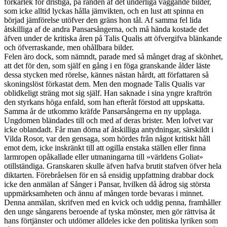
förkärlek för dristiga, på randen af det underliga vaggande bilder,
som icke alltid lyckas hålla jämvikten, och en lust att spinna en
börjad jämförelse utöfver den gräns hon tål. Af samma fel lida
åtskilliga af de andra Pansarsångerna, och må hända kostade det
äfven under de kritiska åren på Talis Qualis att öfvergifva blänkande
och öfverraskande, men ohållbara bilder.
Felen äro dock, som nämndt, parade med så månget drag af skönhet,
att det för den, som själf en gång i en föga granskande ålder läste
dessa stycken med rörelse, kännes nästan hårdt, att författaren så
skoningslöst förkastat dem. Men den mognade Talis Qualis var
oblidkeligt sträng mot sig själf. Han saknade i sina yngre kraftrön
den styrkans höga enfald, som han efteråt förstod att uppskatta.
Samma år de utkommo kräfde Pansarsångerna en ny upplaga.
Ungdomen bländades till och med af deras brister. Men lofvet var
icke oblandadt. Får man döma af åtskilliga antydningar, särskildt i
Vilda Rosor, var den gensaga, som hördes från något kritiskt håll
emot dem, icke inskränkt till att ogilla enstaka ställen eller finna
larmropen opåkallade eller utmaningarna till »världens Goliat»
otillständiga. Granskaren skulle äfven hafva brutit stafven öfver hela
diktarten. Förebråelsen för en så ensidig uppfattning drabbar dock
icke den anmälan af Sånger i Pansar, hvilken då ådrog sig största
uppmärksamheten och ännu af mången torde bevaras i minnet.
Denna anmälan, skrifven med en kvick och uddig penna, framhåller
den unge sångarens beroende af tyska mönster, men gör rättvisa åt
hans förtjänster och utdömer alldeles icke den politiska lyriken som