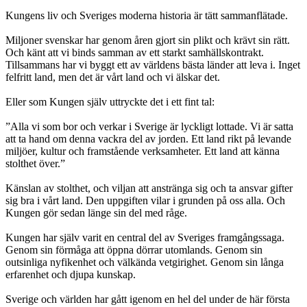
Kungens liv och Sveriges moderna historia är tätt sammanflätade.
Miljoner svenskar har genom åren gjort sin plikt och krävt sin rätt.
Och känt att vi binds samman av ett starkt samhällskontrakt.
Tillsammans har vi byggt ett av världens bästa länder att leva i. Inget
felfritt land, men det är vårt land och vi älskar det.
Eller som Kungen själv uttryckte det i ett fint tal:
”Alla vi som bor och verkar i Sverige är lyckligt lottade. Vi är satta
att ta hand om denna vackra del av jorden. Ett land rikt på levande
miljöer, kultur och framstående verksamheter. Ett land att känna
stolthet över.”
Känslan av stolthet, och viljan att anstränga sig och ta ansvar gifter
sig bra i vårt land. Den uppgiften vilar i grunden på oss alla. Och
Kungen gör sedan länge sin del med råge.
Kungen har själv varit en central del av Sveriges framgångssaga.
Genom sin förmåga att öppna dörrar utomlands. Genom sin
outsinliga nyfikenhet och välkända vetgirighet. Genom sin långa
erfarenhet och djupa kunskap.
Sverige och världen har gått igenom en hel del under de här första