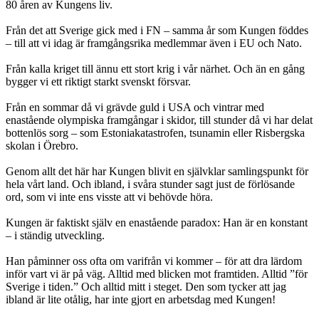
80 åren av Kungens liv.
Från det att Sverige gick med i FN – samma år som Kungen föddes
– till att vi idag är framgångsrika medlemmar även i EU och Nato.
Från kalla kriget till ännu ett stort krig i vår närhet. Och än en gång
bygger vi ett riktigt starkt svenskt försvar.
Från en sommar då vi grävde guld i USA och vintrar med
enastående olympiska framgångar i skidor, till stunder då vi har delat
bottenlös sorg – som Estoniakatastrofen, tsunamin eller Risbergska
skolan i Örebro.
Genom allt det här har Kungen blivit en självklar samlingspunkt för
hela vårt land. Och ibland, i svåra stunder sagt just de förlösande
ord, som vi inte ens visste att vi behövde höra.
Kungen är faktiskt själv en enastående paradox: Han är en konstant
– i ständig utveckling.
Han påminner oss ofta om varifrån vi kommer – för att dra lärdom
inför vart vi är på väg. Alltid med blicken mot framtiden. Alltid ”för
Sverige i tiden.” Och alltid mitt i steget. Den som tycker att jag
ibland är lite otålig, har inte gjort en arbetsdag med Kungen!