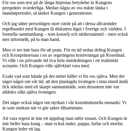
För oss som tror på de långa linjernas betydelse är Kungens
perspektiv ovärderliga. Medan några av oss måste tänka i
mandatperioder, så tänker Kungen i generationer.
Och jag sätter personligen stort värde på att i dessa allvarstider
regelbundet med Kungen få diskutera läget i Sverige och världen. I
formella sammanhang – som konselj och utrikesnämnd – men också
mer informellt, på tu man hand.
Men vi ses inte bara för att prata. För en tid sedan deltog Kungen
och Kronprinsessan i en av regeringens krisövningar på Rosenbad.
Vi ville i en prövande tid öva hela statsledningen i ett realistiskt
scenario. Och Kungen ville självklart vara med.
Exakt vad som hände på det mötet håller vi för oss själva. Men det
säger något om vår tid, att den planlagda övningen i sista stund ändå
fick inledas med ett skarpt sammanträde, som dessutom inte var
alldeles olikt själva övningen.
Det säger också något om styrkan i vår konstitutionella monarki: Vi
är som starkast när vi gör saker tillsammans.
Att vara regent är inte ett uppdrag man utför ensam. Och Kungen är
inte heller bara kung – utan också make, pappa, farfar och morfar.
Kungen leder ett lag.