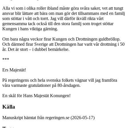
Alla vi som i olika roller ibland måste göra svåra saker, vet att tungt
ansvar blir lättare att bära om man gör det tillsammans med en familj
som stöttar i vått och torrt. Jag vill därför ikväll rikta vårt
gemensamma tack också till den stora familj som troget stöttar
Kungen i hans viktiga gärning.
Om bara några veckor firar Kungen och Drottningen guldbröllop.
Och därmed firar Sverige att Drottningen har varit vår drottning i 50
år. Det är stort – i dubbel bemärkelse.
***
Ers Majestät!
På regeringens och hela svenska folkets vägnar vill jag framföra
våra varmaste gratulationer på 80-årsdagen.
En skål för Hans Majestät Konungen!
Källa
Manuskript hämtat från regeringen.se (2026-05-17)