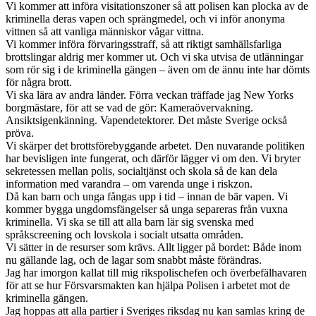
Vi kommer att införa visitationszoner så att polisen kan plocka av de
kriminella deras vapen och sprängmedel, och vi inför anonyma
vittnen så att vanliga människor vågar vittna.
Vi kommer införa förvaringsstraff, så att riktigt samhällsfarliga
brottslingar aldrig mer kommer ut. Och vi ska utvisa de utlänningar
som rör sig i de kriminella gängen – även om de ännu inte har dömts
för några brott.
Vi ska lära av andra länder. Förra veckan träffade jag New Yorks
borgmästare, för att se vad de gör: Kameraövervakning.
Ansiktsigenkänning. Vapendetektorer. Det måste Sverige också
pröva.
Vi skärper det brottsförebyggande arbetet. Den nuvarande politiken
har bevisligen inte fungerat, och därför lägger vi om den. Vi bryter
sekretessen mellan polis, socialtjänst och skola så de kan dela
information med varandra – om varenda unge i riskzon.
Då kan barn och unga fångas upp i tid – innan de bär vapen. Vi
kommer bygga ungdomsfängelser så unga separeras från vuxna
kriminella. Vi ska se till att alla barn lär sig svenska med
språkscreening och lovskola i socialt utsatta områden.
Vi sätter in de resurser som krävs. Allt ligger på bordet: Både inom
nu gällande lag, och de lagar som snabbt måste förändras.
Jag har imorgon kallat till mig rikspolischefen och överbefälhavaren
för att se hur Försvarsmakten kan hjälpa Polisen i arbetet mot de
kriminella gängen.
Jag hoppas att alla partier i Sveriges riksdag nu kan samlas kring de