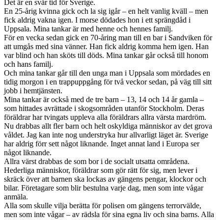
Det är en svår tid för Sverige.
En 25-årig kvinna gick och la sig igår – en helt vanlig kväll – men
fick aldrig vakna igen. I morse dödades hon i ett sprängdåd i
Uppsala. Mina tankar är med henne och hennes familj.
För en vecka sedan gick en 70-åring man till en bar i Sandviken för
att umgås med sina vänner. Han fick aldrig komma hem igen. Han
var blind och han sköts till döds. Mina tankar går också till honom
och hans familj.
Och mina tankar går till den unga man i Uppsala som mördades en
tidig morgon i en trappuppgång för två veckor sedan, på väg till sitt
jobb i hemtjänsten.
Mina tankar är också med de tre barn – 13, 14 och 14 år gamla –
som hittades avrättade i skogsområden utanför Stockholm. Deras
föräldrar har tvingats uppleva alla föräldrars allra värsta mardröm.
Nu drabbas allt fler barn och helt oskyldiga människor av det grova
våldet. Jag kan inte nog understryka hur allvarligt läget är. Sverige
har aldrig förr sett något liknande. Inget annat land i Europa ser
något liknande.
Allra värst drabbas de som bor i de socialt utsatta områdena.
Hederliga människor, föräldrar som gör rätt för sig, men lever i
skräck över att barnen ska lockas av gängens pengar, klockor och
bilar. Företagare som blir bestulna varje dag, men som inte vågar
anmäla.
Alla som skulle vilja berätta för polisen om gängens terrorvälde,
men som inte vågar – av rädsla för sina egna liv och sina barns. Alla