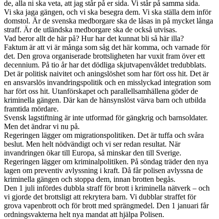
de, alla ni ska veta, att jag står på er sida. Vi står på samma sida.
Vi ska jaga gängen, och vi ska besegra dem. Vi ska ställa dem inför
domstol. Är de svenska medborgare ska de låsas in på mycket långa
straff. Är de utländska medborgare ska de också utvisas.
Vad beror allt de här på? Hur har det kunnat bli så här illa?
Faktum är att vi är många som såg det här komma, och varnade för
det. Den grova organiserade brottsligheten har vuxit fram över ett
decennium. På tio år har det dödliga skjutvapenvåldet tredubblats.
Det är politisk naivitet och aningslöshet som har fört oss hit. Det är
en ansvarslös invandringspolitik och en misslyckad integration som
har fört oss hit. Utanförskapet och parallellsamhällena göder de
kriminella gängen. Där kan de hänsynslöst värva barn och utbilda
framtida mördare.
Svensk lagstiftning är inte utformad för gängkrig och barnsoldater.
Men det ändrar vi nu på.
Regeringen lägger om migrationspolitiken. Det är tuffa och svåra
beslut. Men helt nödvändigt och vi ser redan resultat. När
invandringen ökar till Europa, så minskar den till Sverige.
Regeringen lägger om kriminalpolitiken. På söndag träder den nya
lagen om preventiv avlyssning i kraft. Då får polisen avlyssna de
kriminella gängen och stoppa dem, innan brotten begås.
Den 1 juli infördes dubbla straff för brott i kriminella nätverk – och
vi gjorde det brottsligt att rekrytera barn. Vi dubblar straffet för
grova vapenbrott och för brott med sprängmedel. Den 1 januari får
ordningsvakterna helt nya mandat att hjälpa Polisen.