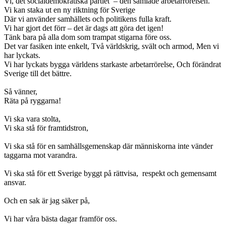
Vi, det socialdemokratiska partiet – den samlade arbetarrörelsen.
Vi kan staka ut en ny riktning för Sverige
Där vi använder samhällets och politikens fulla kraft.
Vi har gjort det förr – det är dags att göra det igen!
Tänk bara på alla dom som trampat stigarna före oss.
Det var fasiken inte enkelt, Två världskrig, svält och armod, Men vi
har lyckats.
Vi har lyckats bygga världens starkaste arbetarrörelse, Och förändrat
Sverige till det bättre.
Så vänner,
Räta på ryggarna!
Vi ska vara stolta,
Vi ska stå för framtidstron,
Vi ska stå för en samhällsgemenskap där människorna inte vänder
taggarna mot varandra.
Vi ska stå för ett Sverige byggt på rättvisa, respekt och gemensamt
ansvar.
Och en sak är jag säker på,
Vi har våra bästa dagar framför oss.