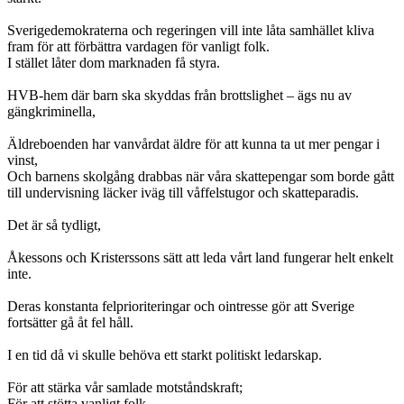
Sverigedemokraterna och regeringen vill inte låta samhället kliva
fram för att förbättra vardagen för vanligt folk.
I stället låter dom marknaden få styra.
HVB-hem där barn ska skyddas från brottslighet – ägs nu av
gängkriminella,
Äldreboenden har vanvårdat äldre för att kunna ta ut mer pengar i
vinst,
Och barnens skolgång drabbas när våra skattepengar som borde gått
till undervisning läcker iväg till våffelstugor och skatteparadis.
Det är så tydligt,
Åkessons och Kristerssons sätt att leda vårt land fungerar helt enkelt
inte.
Deras konstanta felprioriteringar och ointresse gör att Sverige
fortsätter gå åt fel håll.
I en tid då vi skulle behöva ett starkt politiskt ledarskap.
För att stärka vår samlade motståndskraft;
För att stötta vanligt folk