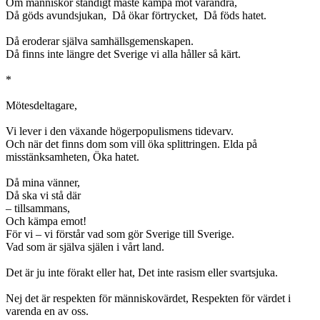
Om människor ständigt måste kämpa mot varandra,
Då göds avundsjukan, Då ökar förtrycket, Då föds hatet.
Då eroderar själva samhällsgemenskapen.
Då finns inte längre det Sverige vi alla håller så kärt.
*
Mötesdeltagare,
Vi lever i den växande högerpopulismens tidevarv.
Och när det finns dom som vill öka splittringen. Elda på
misstänksamheten, Öka hatet.
Då mina vänner,
Då ska vi stå där
– tillsammans,
Och kämpa emot!
För vi – vi förstår vad som gör Sverige till Sverige.
Vad som är själva själen i vårt land.
Det är ju inte förakt eller hat, Det inte rasism eller svartsjuka.
Nej det är respekten för människovärdet, Respekten för värdet i
varenda en av oss.