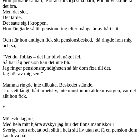
Hon jobbade så hårt, För att försörja sina barn, För att vi skulle få
det bra.
Men det slet,
Det tärde,
Det satte sig i kroppen.
Hon längtade så till pensionering efter många år av hårt slit.
Och när hon äntligen fick sitt pensionsbesked, då ringde hon mig
och sa;
”Vet du Tobias – det har blivit något fel.
Så här låg pension kan det inte bli.
Jag ringer pensionsmyndigheten så får dom fixa till det.
Jag hör av mig sen.”
Mamma ringde inte tillbaka, Beskedet stämde.
Trots ett långt, hårt arbetsliv, inte minst inom äldreomsorgen, var det
allt hon fick.
*
Mötesdeltagare,
Med hela mitt hjärta avskyr jag hur det finns människor i
Sverige som arbetat och slitit i hela sitt liv utan att få en pension dom
kan leva på!