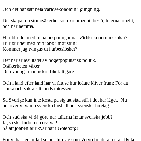
Och det har satt hela världsekonomin i gungning.
Det skapar en stor osäkerhet som kommer att bestå, Internationellt,
och här hemma.
Hur blir det med mina besparingar när världsekonomin skakar?
Hur blir det med mitt jobb i industrin?
Kommer jag tvingas ut i arbetslöshet?
Det här är resultatet av högerpopulistisk politik.
Osäkerheten växer.
Och vanliga människor blir fattigare.
Och i land efter land har vi fått se hur ledare kliver fram; För att
stärka och säkra sitt lands intressen.
Så Sverige kan inte kosta på sig att sitta still i det här läget, Nu
behöver vi värna svenska hushåll och svenska företag.
Och vad ska vi då göra när tullarna hotar svenska jobb?
Ja, vi ska förbereda oss väl!
Så att jobben blir kvar här i Göteborg!
För vi har redan fått se hur företag som Volvo funderar på att flytta