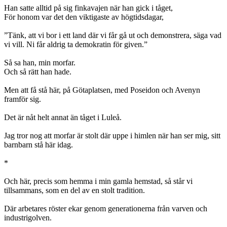
Han satte alltid på sig finkavajen när han gick i tåget,
För honom var det den viktigaste av högtidsdagar,
”Tänk, att vi bor i ett land där vi får gå ut och demonstrera, säga vad
vi vill. Ni får aldrig ta demokratin för given.”
Så sa han, min morfar.
Och så rätt han hade.
Men att få stå här, på Götaplatsen, med Poseidon och Avenyn
framför sig.
Det är nåt helt annat än tåget i Luleå.
Jag tror nog att morfar är stolt där uppe i himlen när han ser mig, sitt
barnbarn stå här idag.
*
Och här, precis som hemma i min gamla hemstad, så står vi
tillsammans, som en del av en stolt tradition.
Där arbetares röster ekar genom generationerna från varven och
industrigolven.