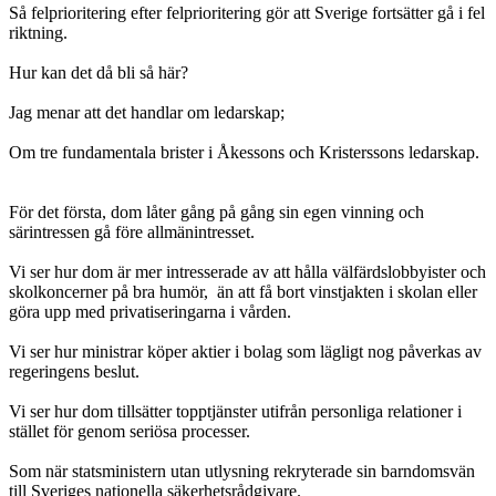
Så felprioritering efter felprioritering gör att Sverige fortsätter gå i fel
riktning.
Hur kan det då bli så här?
Jag menar att det handlar om ledarskap;
Om tre fundamentala brister i Åkessons och Kristerssons ledarskap.
För det första, dom låter gång på gång sin egen vinning och
särintressen gå före allmänintresset.
Vi ser hur dom är mer intresserade av att hålla välfärdslobbyister och
skolkoncerner på bra humör, än att få bort vinstjakten i skolan eller
göra upp med privatiseringarna i vården.
Vi ser hur ministrar köper aktier i bolag som lägligt nog påverkas av
regeringens beslut.
Vi ser hur dom tillsätter topptjänster utifrån personliga relationer i
stället för genom seriösa processer.
Som när statsministern utan utlysning rekryterade sin barndomsvän
till Sveriges nationella säkerhetsrådgivare.