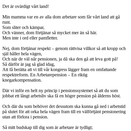
Det är ovärdigt vårt land!
Min mamma var en av alla dom arbetare som får vårt land att gå
runt.
Som sliter och kämpar,
Och vänner, dom förtjänar så mycket mer än så här.
Men inte i ord eller pamfletter.
Nej, dom förtjänar respekt – genom rättvisa villkor så att kropp och
själ håller hela vägen,
Och när de väl når pensionen, ja då ska den gå att leva gott på!
Så därför är jag så glad idag,
Att få berätta att vi till vår kongress lägger fram en omfattande
respektreform. En Arbetarepension – En riktig
knegarkompensation.
Där vi inför en helt ny princip i pensionssystemet så att du som
jobbat ett långt arbetsliv ska få en högre pension på ålderns höst.
Och där du som behöver det dessutom ska kunna gå ned i arbetstid
på slutet för att orka hela vägen fram till en välförtjänt pensionering
utan att förlora i pension.
Så mitt budskap till dig som är arbetare är tydligt;