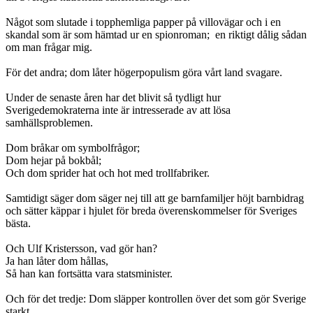
Något som slutade i topphemliga papper på villovägar och i en
skandal som är som hämtad ur en spionroman; en riktigt dålig sådan
om man frågar mig.
För det andra; dom låter högerpopulism göra vårt land svagare.
Under de senaste åren har det blivit så tydligt hur
Sverigedemokraterna inte är intresserade av att lösa
samhällsproblemen.
Dom bråkar om symbolfrågor;
Dom hejar på bokbål;
Och dom sprider hat och hot med trollfabriker.
Samtidigt säger dom säger nej till att ge barnfamiljer höjt barnbidrag
och sätter käppar i hjulet för breda överenskommelser för Sveriges
bästa.
Och Ulf Kristersson, vad gör han?
Ja han låter dom hållas,
Så han kan fortsätta vara statsminister.
Och för det tredje: Dom släpper kontrollen över det som gör Sverige
starkt.