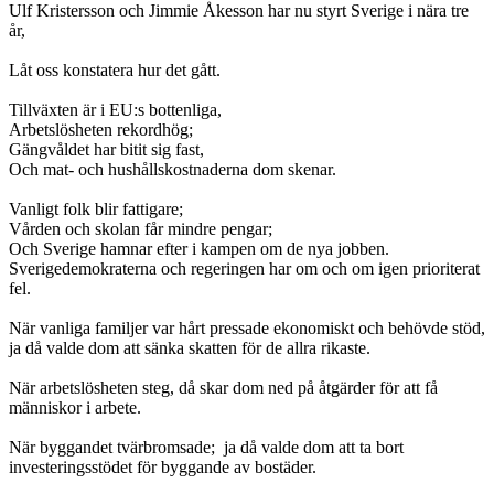
Ulf Kristersson och Jimmie Åkesson har nu styrt Sverige i nära tre
år,
Låt oss konstatera hur det gått.
Tillväxten är i EU:s bottenliga,
Arbetslösheten rekordhög;
Gängvåldet har bitit sig fast,
Och mat- och hushållskostnaderna dom skenar.
Vanligt folk blir fattigare;
Vården och skolan får mindre pengar;
Och Sverige hamnar efter i kampen om de nya jobben.
Sverigedemokraterna och regeringen har om och om igen prioriterat
fel.
När vanliga familjer var hårt pressade ekonomiskt och behövde stöd,
ja då valde dom att sänka skatten för de allra rikaste.
När arbetslösheten steg, då skar dom ned på åtgärder för att få
människor i arbete.
När byggandet tvärbromsade; ja då valde dom att ta bort
investeringsstödet för byggande av bostäder.