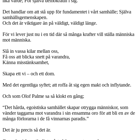
lika värde; För själva demokratin i sig.
Det handlar om att stå upp för fundamentet i vårt samhälle; Själva
samhällsgemenskapen.
Och det är viktigare än på väldigt, väldigt länge.
För vi lever just nu i en tid där så många krafter vill ställa människa
mot människa.
Slå in vassa kilar mellan oss,
Få oss att blicka snett på varandra,
Känna misstänksamhet,
Skapa ett vi – och ett dom.
Med det egentliga syftet; att roffa åt sig egen makt och inflytande.
Och som Olof Palme sa så klokt en gång;
“Det hårda, egoistiska samhället skapar otrygga människor, som
vänder taggarna mot varandra i sin ensamma oro för att bli en av de
många förlorarna i de få vinnarnas paradis.”
Det är ju precis så det är.