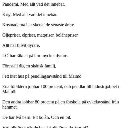
Pandemi. Med allt vad det innebar.
Krig. Med allt vad det innebär.
Kostnaderna har skenat de senaste åren:
Oljepriser, elpriser, matpriser, bolånepriser.
Allt har blivit dyrare.
LO har räknat på hur mycket dyrare.
Föreställ dig en skånsk familj,
i ett litet hus på pendlingsavstånd till Malmö.
Ena föräldern jobbar 100 procent, och pendlar till industrijobbet i
Malmö.
Den andra jobbar 80 procent på en förskola på cykelavstånd från
hemmet.
De har två barn. Ett bolån. Och en bil.
Vad blir över när de betalat allt löpande, tror ni?