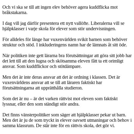
Och vi ska se till att ingen elev behöver agera kuddflicka mot
bråkstakarna.
I dag vill jag därför presentera ett nytt vallöfte. Liberalerna vill se
hjälpklasser i varje skola för elever som stör undervisningen.
För alldeles för länge har vuxenvärlden svikit barnen som behöver
struktur och stöd. I inkluderingens namn har de lämnats åt sitt öde.
När politiken inte gett lärarna bra förutsättningar att göra sitt jobb har
det lett till att den lugna och skötsamma eleven fått ta ett orimligt
ansvar. Som kuddflickor och stötdämpare.
Men det är inte deras ansvar att det är ordning i klassen. Det är
vuxenvärldens ansvar att se till att läraren faktiskt har
förutsättningarna att upprätthålla studieron.
Som det är nu – är det varken rättvist mot eleven som faktiskt
lyssnar, eller den som ständigt stör andra.
Det finns vänsterpolitiker som säger att hjälpklasser pekar ut barn.
Men det är ju de som tryckt in elever oavsett utmaningar och behov i
samma klassrum. De står inte för en rättvis skola, det gör vi.