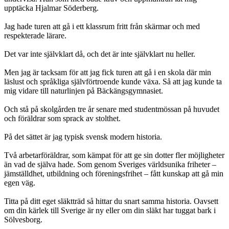
upptäcka Hjalmar Söderberg.
Jag hade turen att gå i ett klassrum fritt från skärmar och med
respekterade lärare.
Det var inte självklart då, och det är inte självklart nu heller.
Men jag är tacksam för att jag fick turen att gå i en skola där min
läslust och språkliga självförtroende kunde växa. Så att jag kunde ta
mig vidare till naturlinjen på Bäckängsgymnasiet.
Och stå på skolgården tre år senare med studentmössan på huvudet
och föräldrar som sprack av stolthet.
På det sättet är jag typisk svensk modern historia.
Två arbetarföräldrar, som kämpat för att ge sin dotter fler möjligheter
än vad de själva hade. Som genom Sveriges världsunika friheter –
jämställdhet, utbildning och föreningsfrihet – fått kunskap att gå min
egen väg.
Titta på ditt eget släktträd så hittar du snart samma historia. Oavsett
om din kärlek till Sverige är ny eller om din släkt har tuggat bark i
Sölvesborg.