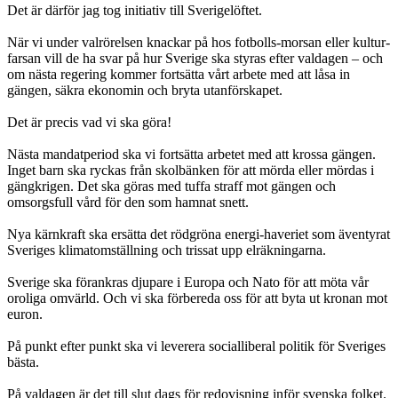
Det är därför jag tog initiativ till Sverigelöftet.
När vi under valrörelsen knackar på hos fotbolls-morsan eller kultur-
farsan vill de ha svar på hur Sverige ska styras efter valdagen – och
om nästa regering kommer fortsätta vårt arbete med att låsa in
gängen, säkra ekonomin och bryta utanförskapet.
Det är precis vad vi ska göra!
Nästa mandatperiod ska vi fortsätta arbetet med att krossa gängen.
Inget barn ska ryckas från skolbänken för att mörda eller mördas i
gängkrigen. Det ska göras med tuffa straff mot gängen och
omsorgsfull vård för den som hamnat snett.
Nya kärnkraft ska ersätta det rödgröna energi-haveriet som äventyrat
Sveriges klimatomställning och trissat upp elräkningarna.
Sverige ska förankras djupare i Europa och Nato för att möta vår
oroliga omvärld. Och vi ska förbereda oss för att byta ut kronan mot
euron.
På punkt efter punkt ska vi leverera socialliberal politik för Sveriges
bästa.
På valdagen är det till slut dags för redovisning inför svenska folket.