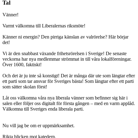
Tal
Vänner!
Varmt välkomna till Liberalernas riksmöte!
Känner ni energin? Den pirriga känslan av valrörelse? Här börjar
det!
Vi är den snabbast växande frihetsrörelsen i Sverige! De senaste
veckorna har nya medlemmar strömmat in till våra lokalföreningar.
Över 1600, faktiskt!
Och det är ju inte så konstigt! Det är många där ute som längtar efter
ett parti som tar ansvar för Sveriges bästa! Som längtar efter ett parti
som sätter skolan först!
Låt oss välkomna våra nya liberala vänner som befinner sig här i
salen eller följer oss digitalt för första gången – med en varm applåd.
Välkomna till Sveriges enda liberala parti.
Nu vill jag be om er uppmärksamhet.
Rikta blicken mot katedern.