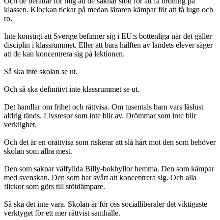
Och de berättar för mig att de saknar stöd för att få ordning på
klassen. Klockan tickar på medan läraren kämpar för att få lugn och
ro.
Inte konstigt att Sverige befinner sig i EU:s bottenliga när det gäller
disciplin i klassrummet. Eller att bara hälften av landets elever säger
att de kan koncentrera sig på lektionen.
Så ska inte skolan se ut.
Och så ska definitivt inte klassrummet se ut.
Det handlar om frihet och rättvisa. Om tusentals barn vars läslust
aldrig tänds. Livsresor som inte blir av. Drömmar som inte blir
verklighet.
Och det är en orättvisa som riskerar att slå hårt mot den som behöver
skolan som allra mest.
Den som saknar välfyllda Billy-bokhyllor hemma. Den som kämpar
med svenskan. Den som har svårt att koncentrera sig. Och alla
flickor som görs till stötdämpare.
Så ska det inte vara. Skolan är för oss socialliberaler det viktigaste
verktyget för ett mer rättvist samhälle.