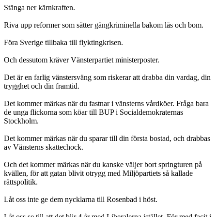
Stänga ner kärnkraften.
Riva upp reformer som sätter gängkriminella bakom lås och bom.
Föra Sverige tillbaka till flyktingkrisen.
Och dessutom kräver Vänsterpartiet ministerposter.
Det är en farlig vänstersväng som riskerar att drabba din vardag, din
trygghet och din framtid.
Det kommer märkas när du fastnar i vänsterns vårdköer. Fråga bara
de unga flickorna som köar till BUP i Socialdemokraternas
Stockholm.
Det kommer märkas när du sparar till din första bostad, och drabbas
av Vänsterns skattechock.
Och det kommer märkas när du kanske väljer bort springturen på
kvällen, för att gatan blivit otrygg med Miljöpartiets så kallade
rättspolitik.
Låt oss inte ge dem nycklarna till Rosenbad i höst.
Låt oss se till att det blir 4 år med Liberalerna istället. För med facit i