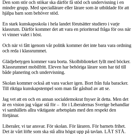
Den som stör och stökar ska därför få stöd och undervisning i en
mindre grupp. Med speciallärare eller lärare som är utbildade för att
hjälpa barn som behöver stöd.
En stark kunskapsskola i hela landet förutsätter studiero i varje
klassrum. Därför kommer det att vara en prioriterad fråga för oss när
vi vinner valet i höst.
Och när vi fått igenom vår politik kommer det inte bara vara ordning
och reda i klassrummet.
Glädjebetygen kommer vara borta. Skolbiblioteket fyllt med böcker.
Klassrummet mobilfritt. Eleven har behöriga lärare som har tid till
både planering och undervisning.
Skolan kommer också att vara vacker igen. Bort från fula baracker.
Till riktiga kunskapstempel som man får gåshud av att se.
Jag vet att en och en annan socialdemokrat fnyser åt detta. Men det
är en vision jag vågar stå för – för i Liberalernas Sverige behandlar
vi samhällets allra viktigaste arbetsplats med den respekt den
förtjänar.
Liberaler, vi tar ansvar. För skolan. För läraren. För barnets frihet.
Det är vårt löfte som ska stå allra högst upp på tavlan. LÅT STÅ.