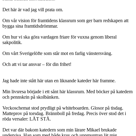
Det här är vad jag vill prata om.
Om vår vision för framtidens klassrum som ger barn redskapen att
bygga sina framtidsdrömmar.
Om hur vi ska göra vardagen friare för vuxna genom liberal
sakpolitik.
Om vårt Sverigelöfte som står mot en farlig vänstersväng.
Och att vi tar ansvar – för din frihet!
Jag hade inte stått här utan en liknande kateder här framme.
Min livsresa började i ett sånt här klassrum. Med böcker på katedern
och pennskrin på skolbänken.
Veckoschemat stod prydligt på whiteboarden. Glosor på tisdag.
Matteprov på torsdag. Brännboll på fredag. Precis över stod det i
röda versaler: LÅT STÅ.
Det var där bakom katedern som min lärare Mikael brukade
undervisa. Han som med både krav och uppmuntran lät mig