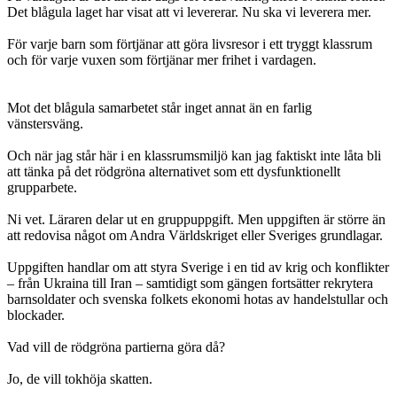
Det blågula laget har visat att vi levererar. Nu ska vi leverera mer.
För varje barn som förtjänar att göra livsresor i ett tryggt klassrum
och för varje vuxen som förtjänar mer frihet i vardagen.
Mot det blågula samarbetet står inget annat än en farlig
vänstersväng.
Och när jag står här i en klassrumsmiljö kan jag faktiskt inte låta bli
att tänka på det rödgröna alternativet som ett dysfunktionellt
grupparbete.
Ni vet. Läraren delar ut en gruppuppgift. Men uppgiften är större än
att redovisa något om Andra Världskriget eller Sveriges grundlagar.
Uppgiften handlar om att styra Sverige i en tid av krig och konflikter
– från Ukraina till Iran – samtidigt som gängen fortsätter rekrytera
barnsoldater och svenska folkets ekonomi hotas av handelstullar och
blockader.
Vad vill de rödgröna partierna göra då?
Jo, de vill tokhöja skatten.