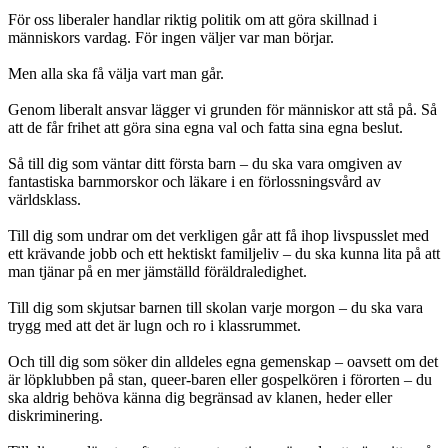
För oss liberaler handlar riktig politik om att göra skillnad i
människors vardag. För ingen väljer var man börjar.
Men alla ska få välja vart man går.
Genom liberalt ansvar lägger vi grunden för människor att stå på. Så
att de får frihet att göra sina egna val och fatta sina egna beslut.
Så till dig som väntar ditt första barn – du ska vara omgiven av
fantastiska barnmorskor och läkare i en förlossningsvård av
världsklass.
Till dig som undrar om det verkligen går att få ihop livspusslet med
ett krävande jobb och ett hektiskt familjeliv – du ska kunna lita på att
man tjänar på en mer jämställd föräldraledighet.
Till dig som skjutsar barnen till skolan varje morgon – du ska vara
trygg med att det är lugn och ro i klassrummet.
Och till dig som söker din alldeles egna gemenskap – oavsett om det
är löpklubben på stan, queer-baren eller gospelkören i förorten – du
ska aldrig behöva känna dig begränsad av klanen, heder eller
diskriminering.