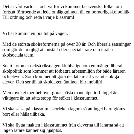
Det är vårt varför – och varför vi kommer be svenska folket om
fortsatt förtroende att leda omläggningen till en borgerlig skolpolitik.
Till ordning och reda i varje klassrum!
Vi har kommit en bra bit på vägen.
Med de största skolreformerna på över 30 år. Och liberala satsningar
som gör det möjligt att anställa fler speciallärare och inrätta
skolsociala team.
Snart kommer också riksdagen klubba igenom en mängd liberal
skolpolitik som kommer att förbättra arbetsmiljön för både läraren
och eleven. Som kommer att göra det lättare att visa ut stökiga
elever. Och ser till att skoldagen äntligen blir mobilfri.
Men mycket mer behöver göras nästa mandatperiod. Inget är
viktigare än att sätta stopp för stöket i klassrummet.
Vi ska satsa på klassrum i storleken lagom så att inget barn glöms
bort eller hålls tillbaka.
Vi ska flytta makten i klassrummet från eleverna till lärarna så att
ingen lärare känner sig hjälplös.