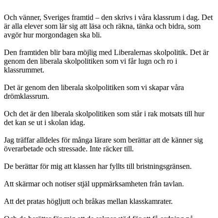
Och vänner, Sveriges framtid – den skrivs i våra klassrum i dag. Det
är alla elever som lär sig att läsa och räkna, tänka och bidra, som
avgör hur morgondagen ska bli.
Den framtiden blir bara möjlig med Liberalernas skolpolitik. Det är
genom den liberala skolpolitiken som vi får lugn och ro i
klassrummet.
Det är genom den liberala skolpolitiken som vi skapar våra
drömklassrum.
Och det är den liberala skolpolitiken som står i rak motsats till hur
det kan se ut i skolan idag.
Jag träffar alldeles för många lärare som berättar att de känner sig
överarbetade och stressade. Inte räcker till.
De berättar för mig att klassen har fyllts till bristningsgränsen.
Att skärmar och notiser stjäl uppmärksamheten från tavlan.
Att det pratas högljutt och bråkas mellan klasskamrater.