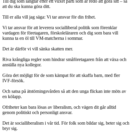
Till dig som längtar efter ett vuxet parti som är redo att göra sitt – så
att du ska kunna göra ditt.
Till er alla vill jag säga: Vi tar ansvar för din frihet.
Vi tar ansvar för att leverera socialliberal politik som förenklar
vardagen för företagaren, förskoleläraren och dig som bara vill
kunna ta en öl till VM-matcherna i sommar.
Det är därför vi vill sänka skatten mer.
Riva krångliga regler som hindrar småföretagaren från att växa och
anställa nya kollegor.
Göra det möjligt för de som kämpat för att skaffa barn, med fler
IVF-försök.
Och satsa på ätstörningsvården så att den unga flickan inte möts av
en kölapp.
Ofriheter kan bara lösas av liberalism, och vägen dit går alltid
genom politiskt och personligt ansvar.
Det är socialliberalism i vår tid. För folk som bildar sig, beter sig och
bryr sig.