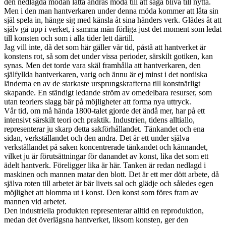
den nedlagda mödan lätta andras möda till att säga bliva till nytta.
Men i den man hantverkaren under denna möda kommer att låta sin
själ spela in, hänge sig med känsla åt sina händers verk. Glädes åt att
själv gå upp i verket, i samma mån förliga just det moment som ledat
till konsten och som i alla tider lett därtill.
Jag vill inte, då det som här gäller vår tid, påstå att hantverket är
konstens rot, så som det under vissa perioder, särskilt gotiken, kan
synas. Men det torde vara skäl framhålla att hantverkaren, den
själfyllda hantverkaren, varig och ännu är ej minst i det nordiska
länderna en av de starkaste ursprungskrafterna till konstnärligt
skapande. En ständigt ledande ström av omedelbara resurser, som
utan teoriers slagg bär på möjligheter att forma nya uttryck.
Vår tid, om må hända 1800-talet gjorde det ändå mer, har på ett
intensivt särskilt teori och praktik. Industrien, tidens alltiallo,
representerar ju skarp detta sakförhållandet. Tänkandet och ena
sidan, verkställandet och den andra. Det är ett under själva
verkställandet på saken koncentrerade tänkandet och kännandet,
vilket ju är förutsättningar för danandet av konst, lika det som ett
ädelt hantverk. Föreligger lika är här. Tanken är redan nedlagd i
maskinen och mannen matar den blott. Det är ett mer dött arbete, då
själva roten till arbetet är bär livets sal och glädje och således egen
möjlighet att blomma ut i konst. Den konst som föres fram av
mannen vid arbetet.
Den industriella produkten representerar alltid en reproduktion,
medan det överlägsna hantverket, liksom konsten, ger den