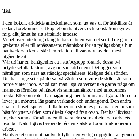
Tal
I den boken, arkitekts anteckningar, som jag gav ut för åtskilliga år
sedan, förekommer ett kapitel om hantverk och konst. Som synes
mig, allt jämnt ha sitt särskilda intresse.
Vi behöver inte tränga lång tillbaka i tiden vad det ser till de gamla
grekerna eller till renässansens människor för att tydligt skönja hur
hantverk och konst står i en relation till varandra av den mest
utgående art.
Vår tid har en benägenhet att i sitt begrepp rörande dessa två
betydelsefulla faktorer, avgjort särskilda dem. Det ligger som
nämligen som nära att ständigt specialisera, ideligen dela sönder.
Det har länge setts på dessa två värden som vore de skilda åt, som
hörde vinter ihop. Ändå kan man i själva verket lika gärna fråga om
mannens förmåga på något vis sammanhänger med ungdomens
möda. Eller om roten har någonting med blomman att göra. Den ena
lever ju i mörkret, långsamt verkande och undangömd. Den andra
strålar i ljuset, sjunger i fulla toner och skönjes ju då när den är som
bäst för yttervärlden som direkt skapad från ovan. Det har likvisst i
mycket samma förhållanden till varandra som arbetet och arbetets
resultat. Naturligtvis beroende på den själskraft som funktionerar i
arbetet.
Hantverket som rent hantverk fyller den viktiga uppgiften att genom