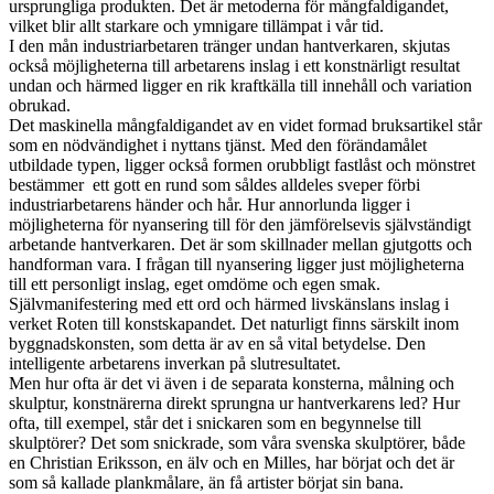
ursprungliga produkten. Det är metoderna för mångfaldigandet,
vilket blir allt starkare och ymnigare tillämpat i vår tid.
I den mån industriarbetaren tränger undan hantverkaren, skjutas
också möjligheterna till arbetarens inslag i ett konstnärligt resultat
undan och härmed ligger en rik kraftkälla till innehåll och variation
obrukad.
Det maskinella mångfaldigandet av en videt formad bruksartikel står
som en nödvändighet i nyttans tjänst. Med den förändamålet
utbildade typen, ligger också formen orubbligt fastlåst och mönstret
bestämmer ett gott en rund som såldes alldeles sveper förbi
industriarbetarens händer och hår. Hur annorlunda ligger i
möjligheterna för nyansering till för den jämförelsevis självständigt
arbetande hantverkaren. Det är som skillnader mellan gjutgotts och
handforman vara. I frågan till nyansering ligger just möjligheterna
till ett personligt inslag, eget omdöme och egen smak.
Självmanifestering med ett ord och härmed livskänslans inslag i
verket Roten till konstskapandet. Det naturligt finns särskilt inom
byggnadskonsten, som detta är av en så vital betydelse. Den
intelligente arbetarens inverkan på slutresultatet.
Men hur ofta är det vi även i de separata konsterna, målning och
skulptur, konstnärerna direkt sprungna ur hantverkarens led? Hur
ofta, till exempel, står det i snickaren som en begynnelse till
skulptörer? Det som snickrade, som våra svenska skulptörer, både
en Christian Eriksson, en älv och en Milles, har börjat och det är
som så kallade plankmålare, än få artister börjat sin bana.