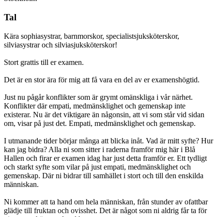
Tal
Kära sophiasystrar, barnmorskor, specialistsjuksköterskor,
silviasystrar och silviasjuksköterskor!
Stort grattis till er examen.
Det är en stor ära för mig att få vara en del av er examenshögtid.
Just nu pågår konflikter som är grymt omänskliga i vår närhet.
Konflikter där empati, medmänsklighet och gemenskap inte
existerar. Nu är det viktigare än någonsin, att vi som står vid sidan
om, visar på just det. Empati, medmänsklighet och gemenskap.
I utmanande tider börjar många att blicka inåt. Vad är mitt syfte? Hur
kan jag bidra? Alla ni som sitter i raderna framför mig här i Blå
Hallen och firar er examen idag har just detta framför er. Ett tydligt
och starkt syfte som vilar på just empati, medmänsklighet och
gemenskap. Där ni bidrar till samhället i stort och till den enskilda
människan.
Ni kommer att ta hand om hela människan, från stunder av ofattbar
glädje till fruktan och ovisshet. Det är något som ni aldrig får ta för