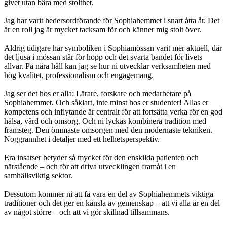
givet utan bära med stolthet.
Jag har varit hedersordförande för Sophiahemmet i snart åtta år. Det
är en roll jag är mycket tacksam för och känner mig stolt över.
Aldrig tidigare har symboliken i Sophiamössan varit mer aktuell, där
det ljusa i mössan står för hopp och det svarta bandet för livets
allvar. På nära håll kan jag se hur ni utvecklar verksamheten med
hög kvalitet, professionalism och engagemang.
Jag ser det hos er alla: Lärare, forskare och medarbetare på
Sophiahemmet. Och såklart, inte minst hos er studenter! Allas er
kompetens och inflytande är centralt för att fortsätta verka för en god
hälsa, vård och omsorg. Och ni lyckas kombinera tradition med
framsteg. Den ömmaste omsorgen med den modernaste tekniken.
Noggrannhet i detaljer med ett helhetsperspektiv.
Era insatser betyder så mycket för den enskilda patienten och
närstående – och för att driva utvecklingen framåt i en
samhällsviktig sektor.
Dessutom kommer ni att få vara en del av Sophiahemmets viktiga
traditioner och det ger en känsla av gemenskap – att vi alla är en del
av något större – och att vi gör skillnad tillsammans.