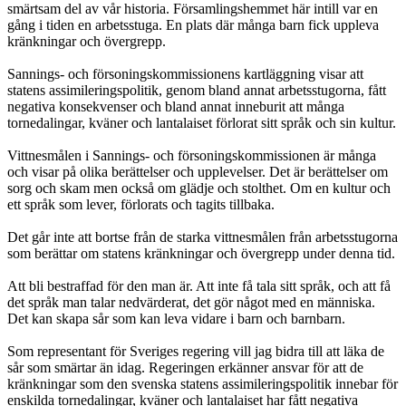
smärtsam del av vår historia. Församlingshemmet här intill var en
gång i tiden en arbetsstuga. En plats där många barn fick uppleva
kränkningar och övergrepp.
Sannings- och försoningskommissionens kartläggning visar att
statens assimileringspolitik, genom bland annat arbetsstugorna, fått
negativa konsekvenser och bland annat inneburit att många
tornedalingar, kväner och lantalaiset förlorat sitt språk och sin kultur.
Vittnesmålen i Sannings- och försoningskommissionen är många
och visar på olika berättelser och upplevelser. Det är berättelser om
sorg och skam men också om glädje och stolthet. Om en kultur och
ett språk som lever, förlorats och tagits tillbaka.
Det går inte att bortse från de starka vittnesmålen från arbetsstugorna
som berättar om statens kränkningar och övergrepp under denna tid.
Att bli bestraffad för den man är. Att inte få tala sitt språk, och att få
det språk man talar nedvärderat, det gör något med en människa.
Det kan skapa sår som kan leva vidare i barn och barnbarn.
Som representant för Sveriges regering vill jag bidra till att läka de
sår som smärtar än idag. Regeringen erkänner ansvar för att de
kränkningar som den svenska statens assimileringspolitik innebar för
enskilda tornedalingar, kväner och lantalaiset har fått negativa