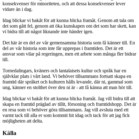
konsekvenser för minoriteten, och att dessa konsekvenser lever
vidare än i dag.
Idag blickar vi bakåt för att kunna blicka framåt. Genom att tala om
det som gått fel, genom att öka kunskapen om det som har skett, kan
vi bidra till att något liknande inte händer igen.
Det här är en del av vår gemensamma historia som få känner till. En
del av vår historia som inte får upprepas i framtiden. Det är ett
ansvar som vilar på regeringen, men ett arbete som många fler bidrar
till.
Tornedalingars, kväners och lantalaisets kultur och språk har en
självklar plats i vårt land. Vi behöver tillsammans fortsatt skapa en
framtid där språket och kulturen hålls levande, där ni, gammal som
ung, känner en stolthet över den ni är - att få känna att man hör till.
Idag blickar vi bakåt för att kunna blicka framåt. Jag vill bidra till att
skapa en framtid präglad av tillit, försoning och framtidshopp. Det är
en resa som vi behöver göra tillsammans. Jag vill avsluta med ett
varmt tack till alla er som kommit hit idag och tack för att jag fick
möjligheten att delta.
Källa