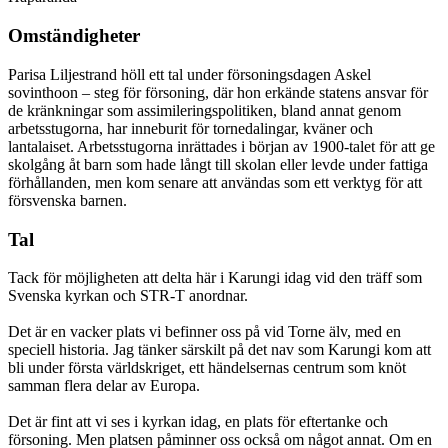
Omständigheter
Parisa Liljestrand höll ett tal under försoningsdagen Askel
sovinthoon – steg för försoning, där hon erkände statens ansvar för
de kränkningar som assimileringspolitiken, bland annat genom
arbetsstugorna, har inneburit för tornedalingar, kväner och
lantalaiset. Arbetsstugorna inrättades i början av 1900-talet för att ge
skolgång åt barn som hade långt till skolan eller levde under fattiga
förhållanden, men kom senare att användas som ett verktyg för att
försvenska barnen.
Tal
Tack för möjligheten att delta här i Karungi idag vid den träff som
Svenska kyrkan och STR-T anordnar.
Det är en vacker plats vi befinner oss på vid Torne älv, med en
speciell historia. Jag tänker särskilt på det nav som Karungi kom att
bli under första världskriget, ett händelsernas centrum som knöt
samman flera delar av Europa.
Det är fint att vi ses i kyrkan idag, en plats för eftertanke och
försoning. Men platsen påminner oss också om något annat. Om en