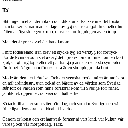
Tal
Slitningen mellan demokrati och diktatur är kanske inte det första
man tänker på när man ser lager av tyg i en rosa kjol. Inte heller hur
rätten att äga sin egen kropp, uttrycks i urringningen av en topp.
Men det är precis vad det handlar om.
I mitt födelseland Iran blev ett stycke tyg ett verktyg för förtryck.
För de kvinnor som slet av sig det i protest, är drömmen om en kort
kjol, en glittrig topp eller ett par håliga jeans den yttersta symbolen
för frihet. Något som för oss bara är en shoppingrunda bort.
Mode är identitet i rörelse. Och det svenska modeundret är inte bara
en miljardindustri, utan också en bärare av de värden som Sverige
står för: de värden som mina föräldrar kom till Sverige för: frihet,
jämlikhet, öppenhet, rättvisa och hållbarhet.
Så tack till alla er som sitter här idag, och som tar Sverige och våra
frihetliga, demokratiska ideal ut i världen.
Genom er konst och ert hantverk formar ni vårt land, vår kultur, vår
vardag och vår morgondag. Tack.