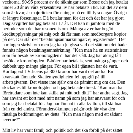
veckorna. 90-95 procent av de räkningar som Bosse och jag betalat
under 20 år av våra yrkesaktiva liv har betalats i tid. En del av dem
som är kvar, är majoriteten förseningar på en till fyra dagar. Övriga
är längre förseningar. Då betalar man för det och det har jag gjort.
Dagisavgifter har jag betalat i 17 år. Det kan ni jämföra med de
perioder som det har resonerats om. Många av er har begärt
kreditupplysningar på mig och då får man som medborgare kopior
på det. Där står det "betalningsanmärkningar: ej registrerade". Det
har ingen skrivit om men jag kan ju gissa vad det stått om det hade
funnits någon betalningsanmärkning. "Kan man ha en statsminister
som får besök av kronofogden?" har det stått. Jag har aldrig fått
besök av kronofogden. P-böter har betalats, sent många gånger och
dubbelt upp många gånger. För egen bil i tjänsten har de varit.
Borttappad TV-licens på 300 kronor har varit det andra. En
kvarskatt lämnade Skattemyndigheten fel uppgift på till
arbetsgivaren. Det visste inte själv om de påmint mig om det. Den
skickades till kronofogden och jag betalade direkt. "Kan man ha
företrädare som inte kan skilja på mitt och ditt?" har andra sagt. Jag
har använt ett kort med mitt namn på som jag har ansvarat för och
som jag har betalat för. Jag har lämnat in alla kvitton, till skillnad
från en del andra. Förundersökningen pågår och får visa den
rättsliga bedömningen av detta. "Kan man någon med ett sådant
leverne?"
Mitt liv har varit familj och politik och det ska förbli på det sättet