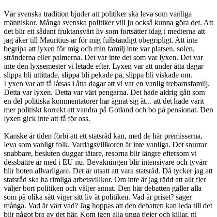
Vår svenska tradition bjuder att politiker ska leva som vanliga
människor. Många svenska politiker vill ju också kunna göra det. Att
det blir ett sådant fruktansvärt liv som fortsätter idag i medierna att
jag åker till Mauritius är för mig fullständigt obegripligt. Att inte
begripa att lyxen för mig och min familj inte var platsen, solen,
stränderna eller palmerna. Det var inte det som var lyxen. Det var
inte den lyxsemester vi letade efter. Lyxen var att under åtta dagar
slippa bli uttittade, slippa bli pekade på, slippa bli viskade om.
Lyxen var att få låtsas i åtta dagar att vi var en vanlig trebarnsfamilj.
Detta var lyxen. Detta var värt pengarna. Det hade aldrig gått som
en del politiska kommentatorer har ägnat sig åt... att det hade varit
mer politiskt korrekt att vandra på Gotland och bo på pensionat. Den
lyxen gick inte att få för oss.
Kanske är tiden förbi att ett statsråd kan, med de här premisserna,
leva som vanligt folk. Vardagsvillkoren är inte vanliga. Det snurrar
snabbare, besluten duggar tätare, resorna blir längre eftersom vi
dessbättre är med i EU nu. Bevakningen blir intensivare och tyvärr
blir hoten allvarligare. Det är utsatt att vara statsråd. Då tycker jag att
statsråd ska ha rimliga arbetsvillkor. Om inte är jag rädd att allt fler
väljer bort politiken och väljer annat. Den här debatten gäller alla
som på olika sätt viger sitt liv åt politiken. Vad är priset? säger
många. Vad är värt vad? Jag hoppas att den debatten kan leda till det
blir något bra av det här. Kom igen alla unga tjejer och killar, ni