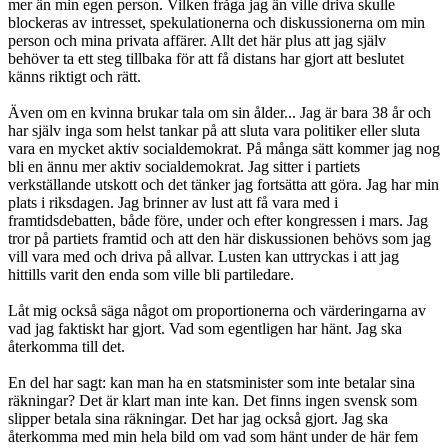
mer än min egen person. Vilken fråga jag än ville driva skulle
blockeras av intresset, spekulationerna och diskussionerna om min
person och mina privata affärer. Allt det här plus att jag själv
behöver ta ett steg tillbaka för att få distans har gjort att beslutet
känns riktigt och rätt.
Även om en kvinna brukar tala om sin ålder... Jag är bara 38 år och
har själv inga som helst tankar på att sluta vara politiker eller sluta
vara en mycket aktiv socialdemokrat. På många sätt kommer jag nog
bli en ännu mer aktiv socialdemokrat. Jag sitter i partiets
verkställande utskott och det tänker jag fortsätta att göra. Jag har min
plats i riksdagen. Jag brinner av lust att få vara med i
framtidsdebatten, både före, under och efter kongressen i mars. Jag
tror på partiets framtid och att den här diskussionen behövs som jag
vill vara med och driva på allvar. Lusten kan uttryckas i att jag
hittills varit den enda som ville bli partiledare.
Låt mig också säga något om proportionerna och värderingarna av
vad jag faktiskt har gjort. Vad som egentligen har hänt. Jag ska
återkomma till det.
En del har sagt: kan man ha en statsminister som inte betalar sina
räkningar? Det är klart man inte kan. Det finns ingen svensk som
slipper betala sina räkningar. Det har jag också gjort. Jag ska
återkomma med min hela bild om vad som hänt under de här fem