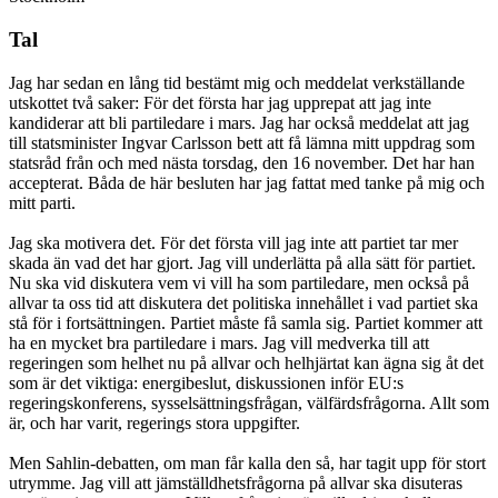
Tal
Jag har sedan en lång tid bestämt mig och meddelat verkställande
utskottet två saker: För det första har jag upprepat att jag inte
kandiderar att bli partiledare i mars. Jag har också meddelat att jag
till statsminister Ingvar Carlsson bett att få lämna mitt uppdrag som
statsråd från och med nästa torsdag, den 16 november. Det har han
accepterat. Båda de här besluten har jag fattat med tanke på mig och
mitt parti.
Jag ska motivera det. För det första vill jag inte att partiet tar mer
skada än vad det har gjort. Jag vill underlätta på alla sätt för partiet.
Nu ska vid diskutera vem vi vill ha som partiledare, men också på
allvar ta oss tid att diskutera det politiska innehållet i vad partiet ska
stå för i fortsättningen. Partiet måste få samla sig. Partiet kommer att
ha en mycket bra partiledare i mars. Jag vill medverka till att
regeringen som helhet nu på allvar och helhjärtat kan ägna sig åt det
som är det viktiga: energibeslut, diskussionen inför EU:s
regeringskonferens, sysselsättningsfrågan, välfärdsfrågorna. Allt som
är, och har varit, regerings stora uppgifter.
Men Sahlin-debatten, om man får kalla den så, har tagit upp för stort
utrymme. Jag vill att jämställdhetsfrågorna på allvar ska disuteras