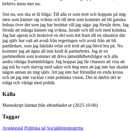
behövs ännu mer nu.
Sist nu, sen ska ni få fråga: Till alla er som trott och hoppats på mig
men som känner sig svikna och till dem som kommer att bli ganska
ledsna över det som jag har berättat vill jag säga: jag förstår dem. Jag
förstår att många känner sig svikna, lurade och till och med kränkta.
Jag har agerat och beskrivit en del som lett fram till en situation där
jag själv har valt att avstå från regeringen och avstå från att bli
partiledare, som jag faktiskt velat och trott att jag blivit bra på. Nu
kommer jag att ägna all min kraft åt partiarbetet. Jag är en
partimedlem som kommer att driva jämställdhetsfrågor och alla
andra viktiga framtidsfrågor. Jag hoppas jag får chansen att visa att
jag må ha varit slarvig med saker och ting men att jag inte har skadat
någon annan än mig själv. Att jag inte har försnillat en enda krona
och att jag inte vacklar i min politiska vision. Det är därför det är
roligt och viktigt med politik.
Källa
Manuskript hämtat från aftonbladet.se (2025-10-06)
Taggar
Avgångstal
Politiska tal
Socialdemokraterna