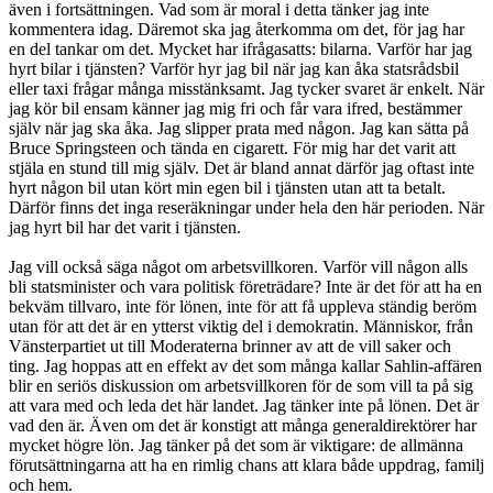
även i fortsättningen. Vad som är moral i detta tänker jag inte
kommentera idag. Däremot ska jag återkomma om det, för jag har
en del tankar om det. Mycket har ifrågasatts: bilarna. Varför har jag
hyrt bilar i tjänsten? Varför hyr jag bil när jag kan åka statsrådsbil
eller taxi frågar många misstänksamt. Jag tycker svaret är enkelt. När
jag kör bil ensam känner jag mig fri och får vara ifred, bestämmer
själv när jag ska åka. Jag slipper prata med någon. Jag kan sätta på
Bruce Springsteen och tända en cigarett. För mig har det varit att
stjäla en stund till mig själv. Det är bland annat därför jag oftast inte
hyrt någon bil utan kört min egen bil i tjänsten utan att ta betalt.
Därför finns det inga reseräkningar under hela den här perioden. När
jag hyrt bil har det varit i tjänsten.
Jag vill också säga något om arbetsvillkoren. Varför vill någon alls
bli statsminister och vara politisk företrädare? Inte är det för att ha en
bekväm tillvaro, inte för lönen, inte för att få uppleva ständig beröm
utan för att det är en ytterst viktig del i demokratin. Människor, från
Vänsterpartiet ut till Moderaterna brinner av att de vill saker och
ting. Jag hoppas att en effekt av det som många kallar Sahlin-affären
blir en seriös diskussion om arbetsvillkoren för de som vill ta på sig
att vara med och leda det här landet. Jag tänker inte på lönen. Det är
vad den är. Även om det är konstigt att många generaldirektörer har
mycket högre lön. Jag tänker på det som är viktigare: de allmänna
förutsättningarna att ha en rimlig chans att klara både uppdrag, familj
och hem.