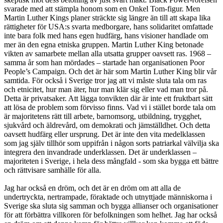
svarade med att stämpla honom som en Onkel Tom-figur. Men
Martin Luther Kings planer sträckte sig längre än till att skapa lika
rättigheter för USA:s svarta medborgare, hans solidaritet omfattade
inte bara folk med hans egen hudfärg, hans visioner handlade om
mer än den egna etniska gruppen. Martin Luther King betonade
vikten av samarbete mellan alla utsatta grupper oavsett ras. 1968 –
samma år som han mördades – startade han organisationen Poor
People’s Campaign. Och det är här som Martin Luther King blir vår
samtida. För också i Sverige tror jag att vi måste sluta tala om ras
och etnicitet, hur man äter, hur man klär sig eller vad man tror på.
Detta är privatsaker. Att lägga tonvikten där är inte ett fruktbart sätt
att lösa de problem som förvisso finns. Vad vi i stället borde tala om
är majoritetens rätt till arbete, barnomsorg, utbildning, trygghet,
sjukvård och äldrevård, om demokrati och jämställdhet. Och detta
oavsett hudfärg eller ursprung. Det är inte den vita medelklassen
som jag själv tillhör som uppifrån i någon sorts patriarkal välvilja ska
integrera den invandrade underklassen. Det är underklassen –
majoriteten i Sverige, i hela dess mångfald - som ska bygga ett bättre
och rättvisare samhälle för alla.
Jag har också en dröm, och det är en dröm om att alla de
undertryckta, nertrampade, föraktade och utnyttjade människorna i
Sverige ska sluta sig samman och bygga allianser och organisationer
för att förbättra villkoren för befolkningen som helhet. Jag har också