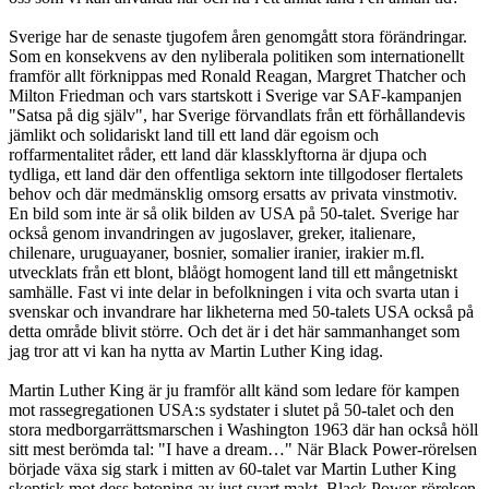
Sverige har de senaste tjugofem åren genomgått stora förändringar.
Som en konsekvens av den nyliberala politiken som internationellt
framför allt förknippas med Ronald Reagan, Margret Thatcher och
Milton Friedman och vars startskott i Sverige var SAF-kampanjen
"Satsa på dig själv", har Sverige förvandlats från ett förhållandevis
jämlikt och solidariskt land till ett land där egoism och
roffarmentalitet råder, ett land där klassklyftorna är djupa och
tydliga, ett land där den offentliga sektorn inte tillgodoser flertalets
behov och där medmänsklig omsorg ersatts av privata vinstmotiv.
En bild som inte är så olik bilden av USA på 50-talet. Sverige har
också genom invandringen av jugoslaver, greker, italienare,
chilenare, uruguayaner, bosnier, somalier iranier, irakier m.fl.
utvecklats från ett blont, blåögt homogent land till ett mångetniskt
samhälle. Fast vi inte delar in befolkningen i vita och svarta utan i
svenskar och invandrare har likheterna med 50-talets USA också på
detta område blivit större. Och det är i det här sammanhanget som
jag tror att vi kan ha nytta av Martin Luther King idag.
Martin Luther King är ju framför allt känd som ledare för kampen
mot rassegregationen USA:s sydstater i slutet på 50-talet och den
stora medborgarrättsmarschen i Washington 1963 där han också höll
sitt mest berömda tal: "I have a dream…" När Black Power-rörelsen
började växa sig stark i mitten av 60-talet var Martin Luther King
skeptisk mot dess betoning av just svart makt. Black Power-rörelsen