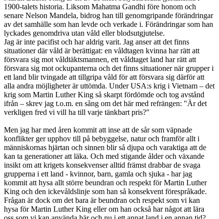
1900-talets historia. Liksom Mahatma Gandhi före honom och
senare Nelson Mandela, bidrog han till genomgripande förändringar
av det samhälle som han levde och verkade i. Förändringar som han
lyckades genomdriva utan våld eller blodsutgjutelse.
Jag är inte pacifist och har aldrig varit. Jag anser att det finns
situationer där våld är berättigat: en våldtagen kvinna har rätt att
försvara sig mot våldtäktsmannen, ett våldtaget land har rätt att
försvara sig mot ockupanterna och det finns situationer när grupper i
ett land blir tvingade att tillgripa våld för att försvara sig därför att
alla andra möjligheter är uttömda. Under USA:s krig i Vietnam – det
krig som Martin Luther King så skarpt fördömde och tog avstånd
ifrån – skrev jag t.o.m. en sång om det här med refrängen: "Är det
verkligen fred vi vill ha till varje tänkbart pris?"
Men jag har med åren kommit att inse att de sår som väpnade
konflikter ger upphov till på bebyggelse, natur och framför allt i
människornas hjärtan och sinnen blir så djupa och varaktiga att de
kan ta generationer att läka. Och med stigande ålder och växande
insikt om att krigets konsekvenser alltid främst drabbar de svaga
grupperna i ett land - kvinnor, barn, gamla och sjuka - har jag
kommit att hysa allt större beundran och respekt för Martin Luther
King och den ickevåldslinje som han så konsekvent förespråkade.
Frågan är dock om det bara är beundran och respekt som vi kan
hysa för Martin Luther King eller om han också har något att lära
oss som vi kan använda här och nu i ett annat land i en annan tid?