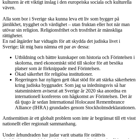
kulturen är ett viktigt inslag i den europeiska sociala och kulturella
väven.
Alla som bor i Sverige ska kunna leva ett liv som bygger på
jämlikhet, trygghet och värdighet – utan fruktan eller hot när man
utövar sin religion. Religionsfrihet och trosfrihet är mänskliga
rättigheter.
En rad åtgärder har vidtagits för att skydda det judiska livet i
Sverige; låt mig bara nämna ett par av dessa:
Utbildning och bättre kunskaper om historia och Förintelsen i
skolorna, med ekonomiskt stöd till skolor för att besöka
platser som är förknippade med Förintelsen.
Ökad säkerhet för religiösa institutioner.
Regeringen har nyligen gett ökat stöd för att stärka säkerheten
kring judiska byggnader. Som jag sa inledningsvis så har
statsministern aviserat att Sverige år 2020 ska anordna en
internationell konferens om hågkomst av Förintelsen. Det är
då tjugo år sedan International Holocaust Remembrance
Alliance (IHRA) grundades genom Stockholmsdeklarationen.
Antisemitism är ett globalt problem som inte är begränsat till ett visst
nationellt eller regionalt sammanhang.
Under århundraden har judar varit utsatta för orättvis