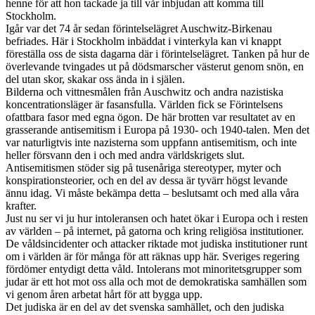
henne för att hon tackade ja till vår inbjudan att komma till
Stockholm.
Igår var det 74 år sedan förintelselägret Auschwitz-Birkenau
befriades. Här i Stockholm inbäddat i vinterkyla kan vi knappt
föreställa oss de sista dagarna där i förintelselägret. Tanken på hur de
överlevande tvingades ut på dödsmarscher västerut genom snön, en
del utan skor, skakar oss ända in i själen.
Bilderna och vittnesmålen från Auschwitz och andra nazistiska
koncentrationsläger är fasansfulla. Världen fick se Förintelsens
ofattbara fasor med egna ögon. De här brotten var resultatet av en
grasserande antisemitism i Europa på 1930- och 1940-talen. Men det
var naturligtvis inte nazisterna som uppfann antisemitism, och inte
heller försvann den i och med andra världskrigets slut.
Antisemitismen stöder sig på tusenåriga stereotyper, myter och
konspirationsteorier, och en del av dessa är tyvärr högst levande
ännu idag. Vi måste bekämpa detta – beslutsamt och med alla våra
krafter.
Just nu ser vi ju hur intoleransen och hatet ökar i Europa och i resten
av världen – på internet, på gatorna och kring religiösa institutioner.
De våldsincidenter och attacker riktade mot judiska institutioner runt
om i världen är för många för att räknas upp här. Sveriges regering
fördömer entydigt detta våld. Intolerans mot minoritetsgrupper som
judar är ett hot mot oss alla och mot de demokratiska samhällen som
vi genom åren arbetat hårt för att bygga upp.
Det judiska är en del av det svenska samhället, och den judiska