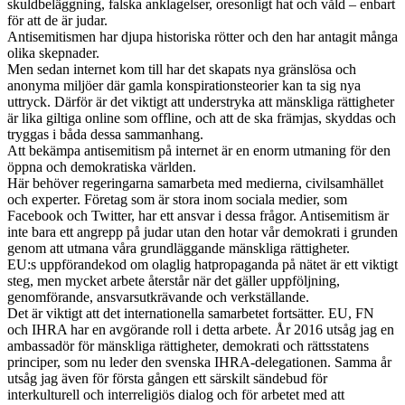
skuldbeläggning, falska anklagelser, oresonligt hat och våld – enbart
för att de är judar.
Antisemitismen har djupa historiska rötter och den har antagit många
olika skepnader.
Men sedan internet kom till har det skapats nya gränslösa och
anonyma miljöer där gamla konspirationsteorier kan ta sig nya
uttryck. Därför är det viktigt att understryka att mänskliga rättigheter
är lika giltiga online som offline, och att de ska främjas, skyddas och
tryggas i båda dessa sammanhang.
Att bekämpa antisemitism på internet är en enorm utmaning för den
öppna och demokratiska världen.
Här behöver regeringarna samarbeta med medierna, civilsamhället
och experter. Företag som är stora inom sociala medier, som
Facebook och Twitter, har ett ansvar i dessa frågor. Antisemitism är
inte bara ett angrepp på judar utan den hotar vår demokrati i grunden
genom att utmana våra grundläggande mänskliga rättigheter.
EU:s uppförandekod om olaglig hatpropaganda på nätet är ett viktigt
steg, men mycket arbete återstår när det gäller uppföljning,
genomförande, ansvarsutkrävande och verkställande.
Det är viktigt att det internationella samarbetet fortsätter. EU, FN
och IHRA har en avgörande roll i detta arbete. År 2016 utsåg jag en
ambassadör för mänskliga rättigheter, demokrati och rättsstatens
principer, som nu leder den svenska IHRA-delegationen. Samma år
utsåg jag även för första gången ett särskilt sändebud för
interkulturell och interreligiös dialog och för arbetet med att