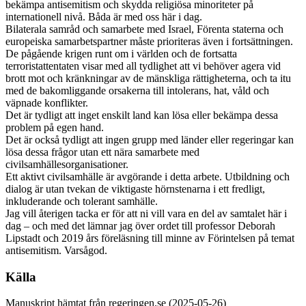
bekämpa antisemitism och skydda religiösa minoriteter på
internationell nivå. Båda är med oss här i dag.
Bilaterala samråd och samarbete med Israel, Förenta staterna och
europeiska samarbetspartner måste prioriteras även i fortsättningen.
De pågående krigen runt om i världen och de fortsatta
terroristattentaten visar med all tydlighet att vi behöver agera vid
brott mot och kränkningar av de mänskliga rättigheterna, och ta itu
med de bakomliggande orsakerna till intolerans, hat, våld och
väpnade konflikter.
Det är tydligt att inget enskilt land kan lösa eller bekämpa dessa
problem på egen hand.
Det är också tydligt att ingen grupp med länder eller regeringar kan
lösa dessa frågor utan ett nära samarbete med
civilsamhällesorganisationer.
Ett aktivt civilsamhälle är avgörande i detta arbete. Utbildning och
dialog är utan tvekan de viktigaste hörnstenarna i ett fredligt,
inkluderande och tolerant samhälle.
Jag vill återigen tacka er för att ni vill vara en del av samtalet här i
dag – och med det lämnar jag över ordet till professor Deborah
Lipstadt och 2019 års föreläsning till minne av Förintelsen på temat
antisemitism. Varsågod.
Källa
Manuskript hämtat från regeringen.se (2025-05-26)