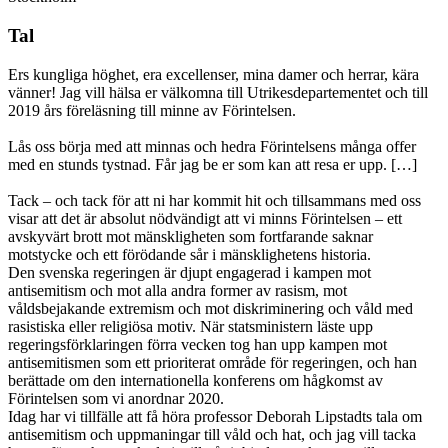
Tal
Ers kungliga höghet, era excellenser, mina damer och herrar, kära
vänner! Jag vill hälsa er välkomna till Utrikesdepartementet och till
2019 års föreläsning till minne av Förintelsen.
Lås oss börja med att minnas och hedra Förintelsens många offer
med en stunds tystnad. Får jag be er som kan att resa er upp. […]
Tack – och tack för att ni har kommit hit och tillsammans med oss
visar att det är absolut nödvändigt att vi minns Förintelsen – ett
avskyvärt brott mot mänskligheten som fortfarande saknar
motstycke och ett förödande sår i mänsklighetens historia.
Den svenska regeringen är djupt engagerad i kampen mot
antisemitism och mot alla andra former av rasism, mot
våldsbejakande extremism och mot diskriminering och våld med
rasistiska eller religiösa motiv. När statsministern läste upp
regeringsförklaringen förra vecken tog han upp kampen mot
antisemitismen som ett prioriterat område för regeringen, och han
berättade om den internationella konferens om hågkomst av
Förintelsen som vi anordnar 2020.
Idag har vi tillfälle att få höra professor Deborah Lipstadts tala om
antisemitism och uppmaningar till våld och hat, och jag vill tacka