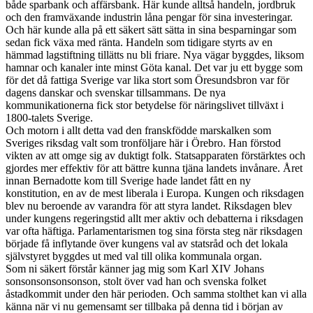
både sparbank och affärsbank. Här kunde alltså handeln, jordbruk
och den framväxande industrin låna pengar för sina investeringar.
Och här kunde alla på ett säkert sätt sätta in sina besparningar som
sedan fick växa med ränta. Handeln som tidigare styrts av en
hämmad lagstiftning tillätts nu bli friare. Nya vägar byggdes, liksom
hamnar och kanaler inte minst Göta kanal. Det var ju ett bygge som
för det då fattiga Sverige var lika stort som Öresundsbron var för
dagens danskar och svenskar tillsammans. De nya
kommunikationerna fick stor betydelse för näringslivet tillväxt i
1800-talets Sverige.
Och motorn i allt detta vad den franskfödde marskalken som
Sveriges riksdag valt som tronföljare här i Örebro. Han förstod
vikten av att omge sig av duktigt folk. Statsapparaten förstärktes och
gjordes mer effektiv för att bättre kunna tjäna landets invånare. Året
innan Bernadotte kom till Sverige hade landet fått en ny
konstitution, en av de mest liberala i Europa. Kungen och riksdagen
blev nu beroende av varandra för att styra landet. Riksdagen blev
under kungens regeringstid allt mer aktiv och debatterna i riksdagen
var ofta häftiga. Parlamentarismen tog sina första steg när riksdagen
började få inflytande över kungens val av statsråd och det lokala
självstyret byggdes ut med val till olika kommunala organ.
Som ni säkert förstår känner jag mig som Karl XIV Johans
sonsonsonsonsonson, stolt över vad han och svenska folket
åstadkommit under den här perioden. Och samma stolthet kan vi alla
känna när vi nu gemensamt ser tillbaka på denna tid i början av