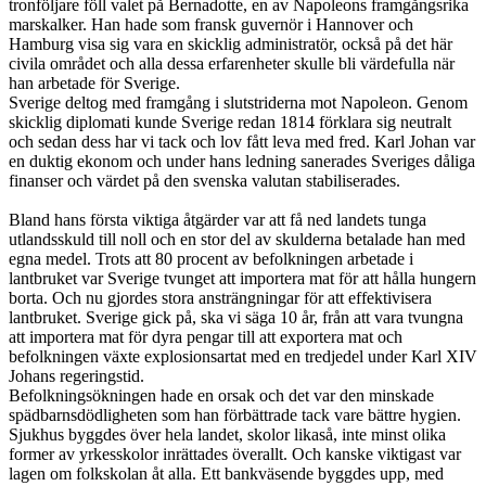
tronföljare föll valet på Bernadotte, en av Napoleons framgångsrika
marskalker. Han hade som fransk guvernör i Hannover och
Hamburg visa sig vara en skicklig administratör, också på det här
civila området och alla dessa erfarenheter skulle bli värdefulla när
han arbetade för Sverige.
Sverige deltog med framgång i slutstriderna mot Napoleon. Genom
skicklig diplomati kunde Sverige redan 1814 förklara sig neutralt
och sedan dess har vi tack och lov fått leva med fred. Karl Johan var
en duktig ekonom och under hans ledning sanerades Sveriges dåliga
finanser och värdet på den svenska valutan stabiliserades.
Bland hans första viktiga åtgärder var att få ned landets tunga
utlandsskuld till noll och en stor del av skulderna betalade han med
egna medel. Trots att 80 procent av befolkningen arbetade i
lantbruket var Sverige tvunget att importera mat för att hålla hungern
borta. Och nu gjordes stora ansträngningar för att effektivisera
lantbruket. Sverige gick på, ska vi säga 10 år, från att vara tvungna
att importera mat för dyra pengar till att exportera mat och
befolkningen växte explosionsartat med en tredjedel under Karl XIV
Johans regeringstid.
Befolkningsökningen hade en orsak och det var den minskade
spädbarnsdödligheten som han förbättrade tack vare bättre hygien.
Sjukhus byggdes över hela landet, skolor likaså, inte minst olika
former av yrkesskolor inrättades överallt. Och kanske viktigast var
lagen om folkskolan åt alla. Ett bankväsende byggdes upp, med