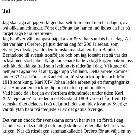
Tal
Jag ska säga att jag verkligen har sett fram emot den här dagen, av
två olika anledningar. Först därför att jag har en möjlighet att här på
torget säga kära örebroare.
Jag behöver väl knappast påpeka varför vi har samlats här i dag. Att
det var här, i Örebro, på just denna dag för 200 år sedan, som
Sveriges riksdag valde den franske marskalken Jean Baptiste
Bernadotte till svensk tronföljare och om jag förstått rätt så var det
också med stort jubel. Några år senare hade vi lagt krigen bakom oss
och fått den långa fred som lyckligtvis råder än i dag. Vi kunde då
helhjärtat ägna oss åt att bygga upp vårt land. Detta arbete kommer
under 33 år att föras av Karl Johan, först som kronprins och från
1818 som kung. Karl XIV Johan ledde arbetet på ett framgångsrikt
sätt. Han var en skicklig diplomat och en god politiker.
Vad hände då i början av förrförra århundradet under tiden Karl
XIV regerade? Jo freden med Ryssland 1809 var en hård fred. Det
svenska riket delades i två delar och det som blev kvar av Sverige
var till ytan bara två tredjedelar av det gamla Sverige.
Det var en chock för svenskarna som vi har svårt att förstå i dag.
Landet var också fattigt och tungt skuldsatt efter alla de här svåra
krigen. När då riksdagen sammankallade i Örebro för att välja en ny