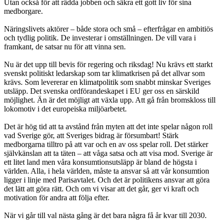
Utan också för att rädda jobben och säkra ett gott liv för sina
medborgare.
Näringslivets aktörer – både stora och små – efterfrågar en ambitiös
och tydlig politik. De investerar i omställningen. De vill vara i
framkant, de satsar nu för att vinna sen.
Nu är det upp till bevis för regering och riksdag! Nu krävs ett starkt
svenskt politiskt ledarskap som tar klimatkrisen på det allvar som
krävs. Som levererar en klimatpolitik som snabbt minskar Sveriges
utsläpp. Det svenska ordförandeskapet i EU ger oss en särskild
möjlighet. Än är det möjligt att växla upp. Att gå från bromskloss till
lokomotiv i det europeiska miljöarbetet.
Det är hög tid att ta avstånd från myten att det inte spelar någon roll
vad Sverige gör, att Sveriges bidrag är försumbart! Stärk
medborgarna tilltro på att var och en av oss spelar roll. Det stärker
självkänslan att ta täten – att våga satsa och att visa mod. Sverige är
ett litet land men våra konsumtionsutsläpp är bland de högsta i
världen. Alla, i hela världen, måste ta ansvar så att vår konsumtion
ligger i linje med Parisavtalet. Och det är politikens ansvar att göra
det lätt att göra rätt. Och om vi visar att det går, ger vi kraft och
motivation för andra att följa efter.
När vi går till val nästa gång är det bara några få år kvar till 2030.