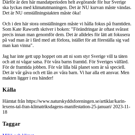
Därför är den här mandatperioden helt avgörande för hur Sverige
ska lyckas med klimatutmaningen. Det är NU kurvan måste vändas.
Det är NU omställningstakten måste öka!
Och i den här stora omställningen måste vi hålla fokus på framtiden.
Som Kate Raworth skriver i boken: "Förändringar är oftast svårast
precis innan man genomför dem. Det är alldeles för lätt att fokusera
på vad man är i färd med att förlora, istället för att föreställa sig vad
man kan vinna".
Jag har inte gett upp hoppet om att ni som styr Sverige vill ta täten
och att ni vågar satsa. För våra barns framtid. För Sveriges välfärd.
För de framtida jobben. För vår lilla blå planet som är så speciell.
Det är vår gåva och ett lån av våra barn. Vi har alla ett ansvar. Men
makten ligger i era händer!
Källa
Hämtat från https://www.naturskyddsforeningen.se/artiklar/karin-
lexens-tal-fran-klimatriksdagens-manifestation-25-januari/ 2023-11-
18
Taggar