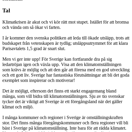
Tal
Klimatkrisen är akut och vi kör rätt mot stupet. Istället för att bromsa
och vända om så ökar vi farten.
I år kommer den svenska politiken att leda till ökade utsläpp, trots att
budskapet från vetenskapen är tydlig; utsläppsutrymmet för att klara
Parisavtalets 1,5 grad är snart slut.
Men vi ger inte upp! För Sverige kan fortfarande dra på sig
ledartröjan igen och växla upp. Visa att den klimatomställningen
som krävs är möjlig och att den går att förena med en god utveckling
och ett gott liv. Sverige har fantastiska förutsättningar att bli det goda
exemplet som inspirerar och motiverar!
Det är möjligt, eftersom det finns ett starkt engagemang bland
många, som vill bidra till klimatomställningen. Sju av tio svenskar
tycker det är viktigt att Sverige är ett föregångsland när det gäller
klimat och miljö.
I många kommuner och regioner i Sverige är omställningskraften
stor. Det finns många föregångskommuner och flera regioner vill bli
bäst i Sverige på klimatomställning. Inte bara för att rädda klimatet.