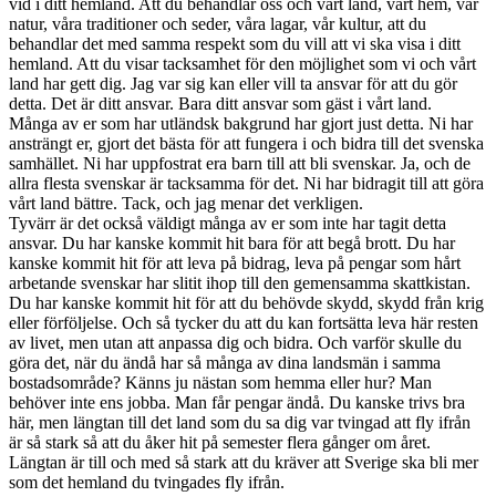
vid i ditt hemland. Att du behandlar oss och vårt land, vårt hem, vår
natur, våra traditioner och seder, våra lagar, vår kultur, att du
behandlar det med samma respekt som du vill att vi ska visa i ditt
hemland. Att du visar tacksamhet för den möjlighet som vi och vårt
land har gett dig. Jag var sig kan eller vill ta ansvar för att du gör
detta. Det är ditt ansvar. Bara ditt ansvar som gäst i vårt land.
Många av er som har utländsk bakgrund har gjort just detta. Ni har
ansträngt er, gjort det bästa för att fungera i och bidra till det svenska
samhället. Ni har uppfostrat era barn till att bli svenskar. Ja, och de
allra flesta svenskar är tacksamma för det. Ni har bidragit till att göra
vårt land bättre. Tack, och jag menar det verkligen.
Tyvärr är det också väldigt många av er som inte har tagit detta
ansvar. Du har kanske kommit hit bara för att begå brott. Du har
kanske kommit hit för att leva på bidrag, leva på pengar som hårt
arbetande svenskar har slitit ihop till den gemensamma skattkistan.
Du har kanske kommit hit för att du behövde skydd, skydd från krig
eller förföljelse. Och så tycker du att du kan fortsätta leva här resten
av livet, men utan att anpassa dig och bidra. Och varför skulle du
göra det, när du ändå har så många av dina landsmän i samma
bostadsområde? Känns ju nästan som hemma eller hur? Man
behöver inte ens jobba. Man får pengar ändå. Du kanske trivs bra
här, men längtan till det land som du sa dig var tvingad att fly ifrån
är så stark så att du åker hit på semester flera gånger om året.
Längtan är till och med så stark att du kräver att Sverige ska bli mer
som det hemland du tvingades fly ifrån.