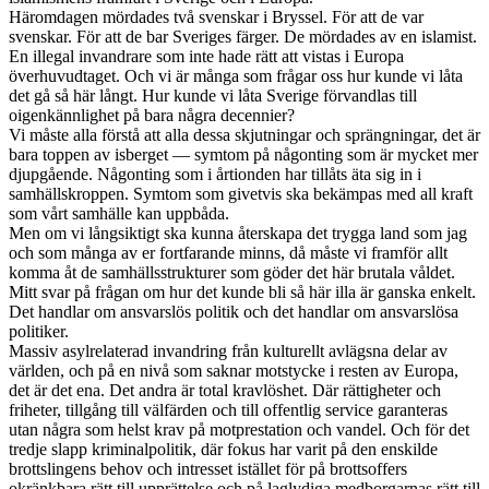
Häromdagen mördades två svenskar i Bryssel. För att de var
svenskar. För att de bar Sveriges färger. De mördades av en islamist.
En illegal invandrare som inte hade rätt att vistas i Europa
överhuvudtaget. Och vi är många som frågar oss hur kunde vi låta
det gå så här långt. Hur kunde vi låta Sverige förvandlas till
oigenkännlighet på bara några decennier?
Vi måste alla förstå att alla dessa skjutningar och sprängningar, det är
bara toppen av isberget — symtom på någonting som är mycket mer
djupgående. Någonting som i årtionden har tillåts äta sig in i
samhällskroppen. Symtom som givetvis ska bekämpas med all kraft
som vårt samhälle kan uppbåda.
Men om vi långsiktigt ska kunna återskapa det trygga land som jag
och som många av er fortfarande minns, då måste vi framför allt
komma åt de samhällsstrukturer som göder det här brutala våldet.
Mitt svar på frågan om hur det kunde bli så här illa är ganska enkelt.
Det handlar om ansvarslös politik och det handlar om ansvarslösa
politiker.
Massiv asylrelaterad invandring från kulturellt avlägsna delar av
världen, och på en nivå som saknar motstycke i resten av Europa,
det är det ena. Det andra är total kravlöshet. Där rättigheter och
friheter, tillgång till välfärden och till offentlig service garanteras
utan några som helst krav på motprestation och vandel. Och för det
tredje slapp kriminalpolitik, där fokus har varit på den enskilde
brottslingens behov och intresset istället för på brottsoffers
okränkbara rätt till upprättelse och på laglydiga medborgarnas rätt till