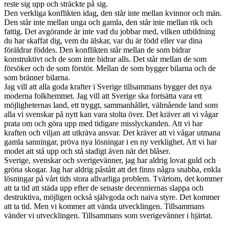
reste sig upp och sträckte på sig.
Den verkliga konflikten idag, den står inte mellan kvinnor och män.
Den står inte mellan unga och gamla, den står inte mellan rik och
fattig. Det avgörande är inte vad du jobbar med, vilken utbildning
du har skaffat dig, vem du älskar, var du är född eller var dina
föräldrar föddes. Den konflikten står mellan de som bidrar
konstruktivt och de som inte bidrar alls. Det står mellan de som
försöker och de som förstör. Mellan de som bygger bilarna och de
som bränner bilarna.
Jag vill att alla goda krafter i Sverige tillsammans bygger det nya
moderna folkhemmet. Jag vill att Sverige ska fortsätta vara ett
möjligheternas land, ett tryggt, sammanhållet, välmående land som
alla vi svenskar på nytt kan vara stolta över. Det kräver att vi vågar
prata om och göra upp med tidigare misslyckanden. Att vi har
kraften och viljan att utkräva ansvar. Det kräver att vi vågar utmana
gamla sanningar, pröva nya lösningar i en ny verklighet. Att vi har
modet att stå upp och stå stadigt även när det blåser.
Sverige, svenskar och sverigevänner, jag har aldrig lovat guld och
gröna skogar. Jag har aldrig påstått att det finns några snabba, enkla
lösningar på vårt tids stora allvarliga problem. Tvärtom, det kommer
att ta tid att städa upp efter de senaste decenniernas slappa och
destruktiva, möjligen också självgoda och naiva styre. Det kommer
att ta tid. Men vi kommer att vända utvecklingen. Tillsammans
vänder vi utvecklingen. Tillsammans som sverigevänner i hjärtat.