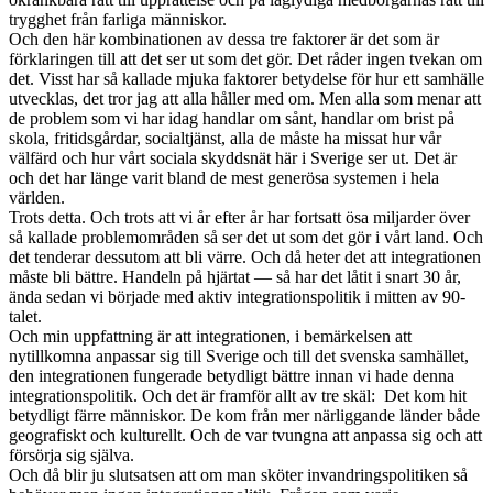
trygghet från farliga människor.
Och den här kombinationen av dessa tre faktorer är det som är
förklaringen till att det ser ut som det gör. Det råder ingen tvekan om
det. Visst har så kallade mjuka faktorer betydelse för hur ett samhälle
utvecklas, det tror jag att alla håller med om. Men alla som menar att
de problem som vi har idag handlar om sånt, handlar om brist på
skola, fritidsgårdar, socialtjänst, alla de måste ha missat hur vår
välfärd och hur vårt sociala skyddsnät här i Sverige ser ut. Det är
och det har länge varit bland de mest generösa systemen i hela
världen.
Trots detta. Och trots att vi år efter år har fortsatt ösa miljarder över
så kallade problemområden så ser det ut som det gör i vårt land. Och
det tenderar dessutom att bli värre. Och då heter det att integrationen
måste bli bättre. Handeln på hjärtat — så har det låtit i snart 30 år,
ända sedan vi började med aktiv integrationspolitik i mitten av 90-
talet.
Och min uppfattning är att integrationen, i bemärkelsen att
nytillkomna anpassar sig till Sverige och till det svenska samhället,
den integrationen fungerade betydligt bättre innan vi hade denna
integrationspolitik. Och det är framför allt av tre skäl: Det kom hit
betydligt färre människor. De kom från mer närliggande länder både
geografiskt och kulturellt. Och de var tvungna att anpassa sig och att
försörja sig själva.
Och då blir ju slutsatsen att om man sköter invandringspolitiken så