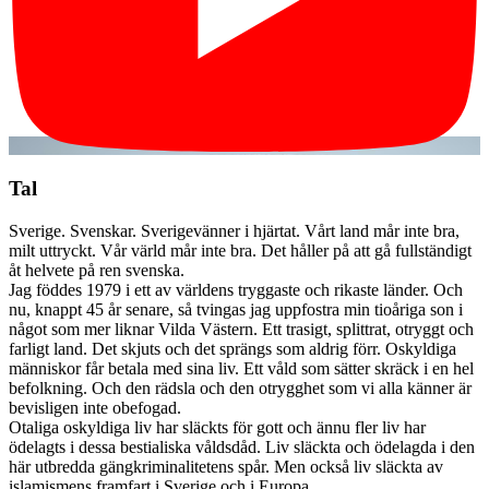
Tal
Sverige. Svenskar. Sverigevänner i hjärtat. Vårt land mår inte bra,
milt uttryckt. Vår värld mår inte bra. Det håller på att gå fullständigt
åt helvete på ren svenska.
Jag föddes 1979 i ett av världens tryggaste och rikaste länder. Och
nu, knappt 45 år senare, så tvingas jag uppfostra min tioåriga son i
något som mer liknar Vilda Västern. Ett trasigt, splittrat, otryggt och
farligt land. Det skjuts och det sprängs som aldrig förr. Oskyldiga
människor får betala med sina liv. Ett våld som sätter skräck i en hel
befolkning. Och den rädsla och den otrygghet som vi alla känner är
bevisligen inte obefogad.
Otaliga oskyldiga liv har släckts för gott och ännu fler liv har
ödelagts i dessa bestialiska våldsdåd. Liv släckta och ödelagda i den
här utbredda gängkriminalitetens spår. Men också liv släckta av
islamismens framfart i Sverige och i Europa.