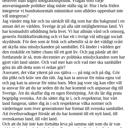
behöver man ingen integrationspolitik. Frågan som varje
ansvarstagande politiker idag måste ställa sig är: Hur i hela friden
integrerar vi hundratusentals människor som alldeles uppenbart inte
vill integreras?
Jag vänder mig här och nu särskilt till dig som har din bakgrund i en
annan del av världen. Sverige är på alla sätt möjligheternas land. Vi
har kostnadsfri utbildning hela livet. Vi har allmän vård och omsorg,
generös föräldraförsäkring och vi har ett i övrigt väl utbyggt socialt
skyddsnät. För den som är frisk och arbetsför så är det väldigt svårt
att skylla sina misslyckanden på samhället. Få länder i världen ger
den enskilde en bättre chans till ett gott liv. Och jag påstår att det
fortfarande är så, trots decennier av politiska misslyckanden som har
gjort vårt land sämre. Och vad mer kan och vad mer ska samhället
göra än allt detta som vi redan gör?
Ansvaret, det vilar ytterst på oss själva — på mig och på dig. Gör
din plikt och kräv sen din rätt. Jag kan ta ansvar för mina egna val
och jag kan ta ansvar för mina barn. Men jag vore sig kan eller vill
ta ansvar för att du tar seden dit du har kommit och anpassar dig till
Sverige. Att du skaffar dig en egen försörjning. Att du lär dig prata
begriplig svenska. Att du sätter dig in i, och respekterar, hur vårt
land fungerar, sätter dig in i och respekterar vilka normer och
värderingar som över generationer har format till svenska samhället.
Att överhuvudtaget förstår att du har kommit till ett nytt land, till
svenskarnas land, till vårt land.
Och att du här inte kan fortsätta leva på samma sätt som du är van