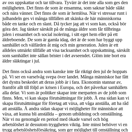
av oss uppskattar och tar tillvara. Tyvärr är det inte alla som ges den
möjligheten. Det finns de som är ensamma, som saknar både släkt
och nära vänner. Det finns de som är hemlösa. När vi stressar runt i
julhandeln ges vi många tillfällen att skänka de här människorna
både en tanke och en slant. Då tycker jag att vi som kan, också bör
göra det. Jag tänker särskilt på de många äldre som får tillbringa
julen i ensamhet och social isolering, i sitt eget hem eller på ett
äldreboende. De som är gamla idag, det är de som har byggt upp
samhället och välfärden åt mig och min generation. Julen är ett
alldeles utmärkt tillfälle att visa tacksamhet och uppskattning, särskilt
som samhället inte sällan brister i det avseendet. Glöm inte bort era
äldre släktingar i jul.
Det finns också andra som kanske inte får riktigt den jul de hoppats
på. Vi ser en varselvåg svepa över landet. Många människor har fått
det dystra beskedet att deras jobb är i fara. Ekonomin stannar av,
framför allt till följd av krisen i Europa, och det påverkar samhällets
alla delar. Vi som är politiker skapar inte merparten av de jobb som
finns. Men, vi kan skapa förutsättningar för jobb. Å ena sidan kan vi
skapa förutsättningar för företag att växa, att våga anställa, att ha råd
att anställa. Å andra sidan skapar vi möjligheter för människor att
växa, att kunna bli anställda – genom utbildning och omställning.
När vi nu genomgår en period med ökade varsel och hög
arbetslöshet är dessutom tryggheten viktig. Inte minst behöver vi en
trygg arbetslöshetsförsäkring, som ger möjlighet till omställning och