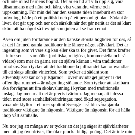
och inte minst barnens högtid. Det är en tid att vila upp sig, vara
tillsammans med nära och kära, visa varandra värme och
uppskattning. För min del har den senaste tiden inneburit en stor
prövning, både på ett politiskt och på ett personligt plan. Sådant är
livet, det går upp och ner och särskilt när det går neråt är det så klart
skönt att ha något så trevligt som julen att se fram emot.
Även om julen fortfarande är den kanske största högtiden för oss, så
är det här med gamla traditioner inte längre något självklart. Det är
ingenting som vi vare sig kan eller ska ta för givet. Det finns krafter
– intressen – i samhället (politiska, religiösa, kommersiella och så
vidare) som mer än gärna ser att själva kärnan i våra traditioner
urholkas. Som tycker att det traditionella julfirandet kan omvandlas
till ett slags allmän vinterfest. Som tycker att sådant som
adventsljusstakar och julstjärnor – överhuvudtaget julpynt i det
offentliga rummet – är någonting stötande. Som tycker att skolbarn
ska förvägras att fira skolavslutning i kyrkan med traditionella
inslag. Jag menar att det är precis tvärtom. Jag menar, att i dessa
tider, med stora samhällsförändringar, med ökad segregation,
växande klyftor – ett mer splittrat Sverige – så blir våra gamla
traditioner viktigare än någonsin. Viktigare än någonsin för att hålla
ihop vårt samhälle.
Nu tror jag att många av er tycker att det jag säger är självklarheter
men att jag överdriver, försöker plocka billiga poäng. Det är inte min