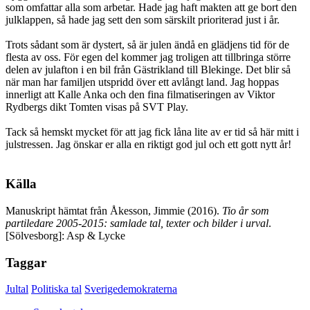
som omfattar alla som arbetar. Hade jag haft makten att ge bort den
julklappen, så hade jag sett den som särskilt prioriterad just i år.
Trots sådant som är dystert, så är julen ändå en glädjens tid för de
flesta av oss. För egen del kommer jag troligen att tillbringa större
delen av julafton i en bil från Gästrikland till Blekinge. Det blir så
när man har familjen utspridd över ett avlångt land. Jag hoppas
innerligt att Kalle Anka och den fina filmatiseringen av Viktor
Rydbergs dikt Tomten visas på SVT Play.
Tack så hemskt mycket för att jag fick låna lite av er tid så här mitt i
julstressen. Jag önskar er alla en riktigt god jul och ett gott nytt år!
Källa
Manuskript hämtat från Åkesson, Jimmie (2016).
Tio år som
partiledare 2005-2015: samlade tal, texter och bilder i urval
.
[Sölvesborg]: Asp & Lycke
Taggar
Jultal
Politiska tal
Sverigedemokraterna