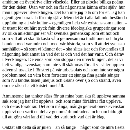
ambition att överdriva eller vilseleda. Eller att plocka billiga poäng,
för den delen. Utan var och en får någonstans känna efter själv, hur
man upplever utvecklingen. Det kan inte jag tala om för er. Jag kan
egentligen bara tala för mig själv. Men det är i alla fall min bestämda
uppfattning att vår kultur – egentligen hela vår existens som nation –
är utsatt för ett hårt tryck från diverse ideologiska grupperingar som
av olika anledningar ser vår svenska gemenskap som ett hot och
som vill att vi ska förkasta våra gemensamma traditioner och bryta
banden med varandra och med vår historia, som vill att det svenska
samhället – så som vi känner det – ska slitas isär och förvandlas till
någonting helt annat än vad det är och vad det har varit. Och därav
utvecklingen. De enda som kan stoppa den utvecklingen, det är vi
helt vanliga svenskar, som inte vill skämmas för att vi sätter upp en
adventsljusstake i fönstret på vår arbetsplats och som inte ser några
problem med att våra barn fortsätter att sjunga fina gamla sånger
som Nu tändas tusen juleljus och Gläns över sjö och strand, även
om de råkar ha ett kristet innehåll.
Åtminstone jag tänker slåss för att mina barn ska få uppleva samma
sak som jag har fått uppleva, och som mina föräldrar fått uppleva,
och deras föräldrar. Det som många, många generationers svenskar
upplevt och varit en del av genom århundradena och som bidragit
till att göra vårt land till vad det varit och vad det är idag.
Oaktat allt detta så är julen – än så länge – något som de allra flesta