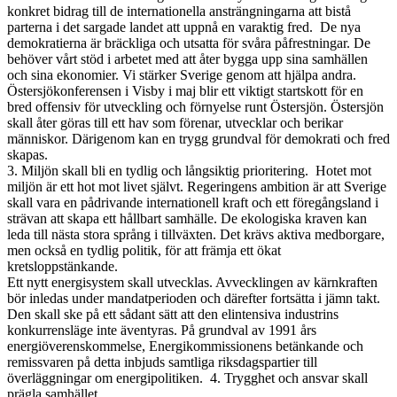
konkret bidrag till de internationella ansträngningarna att bistå
parterna i det sargade landet att uppnå en varaktig fred. De nya
demokratierna är bräckliga och utsatta för svåra påfrestningar. De
behöver vårt stöd i arbetet med att åter bygga upp sina samhällen
och sina ekonomier. Vi stärker Sverige genom att hjälpa andra.
Östersjökonferensen i Visby i maj blir ett viktigt startskott för en
bred offensiv för utveckling och förnyelse runt Östersjön. Östersjön
skall åter göras till ett hav som förenar, utvecklar och berikar
människor. Därigenom kan en trygg grundval för demokrati och fred
skapas.
3. Miljön skall bli en tydlig och långsiktig prioritering. Hotet mot
miljön är ett hot mot livet självt. Regeringens ambition är att Sverige
skall vara en pådrivande internationell kraft och ett föregångsland i
strävan att skapa ett hållbart samhälle. De ekologiska kraven kan
leda till nästa stora språng i tillväxten. Det krävs aktiva medborgare,
men också en tydlig politik, för att främja ett ökat
kretsloppstänkande.
Ett nytt energisystem skall utvecklas. Avvecklingen av kärnkraften
bör inledas under mandatperioden och därefter fortsätta i jämn takt.
Den skall ske på ett sådant sätt att den elintensiva industrins
konkurrensläge inte äventyras. På grundval av 1991 års
energiöverenskommelse, Energikommissionens betänkande och
remissvaren på detta inbjuds samtliga riksdagspartier till
överläggningar om energipolitiken. 4. Trygghet och ansvar skall
prägla samhället.