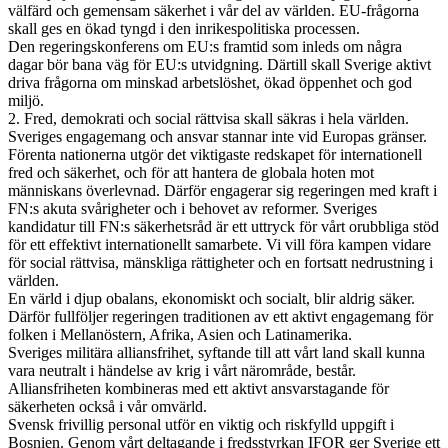
välfärd och gemensam säkerhet i vår del av världen. EU-frågorna
skall ges en ökad tyngd i den inrikespolitiska processen.
Den regeringskonferens om EU:s framtid som inleds om några
dagar bör bana väg för EU:s utvidgning. Därtill skall Sverige aktivt
driva frågorna om minskad arbetslöshet, ökad öppenhet och god
miljö.
2. Fred, demokrati och social rättvisa skall säkras i hela världen.
Sveriges engagemang och ansvar stannar inte vid Europas gränser.
Förenta nationerna utgör det viktigaste redskapet för internationell
fred och säkerhet, och för att hantera de globala hoten mot
människans överlevnad. Därför engagerar sig regeringen med kraft i
FN:s akuta svårigheter och i behovet av reformer. Sveriges
kandidatur till FN:s säkerhetsråd är ett uttryck för vårt orubbliga stöd
för ett effektivt internationellt samarbete. Vi vill föra kampen vidare
för social rättvisa, mänskliga rättigheter och en fortsatt nedrustning i
världen.
En värld i djup obalans, ekonomiskt och socialt, blir aldrig säker.
Därför fullföljer regeringen traditionen av ett aktivt engagemang för
folken i Mellanöstern, Afrika, Asien och Latinamerika.
Sveriges militära alliansfrihet, syftande till att vårt land skall kunna
vara neutralt i händelse av krig i vårt närområde, består.
Alliansfriheten kombineras med ett aktivt ansvarstagande för
säkerheten också i vår omvärld.
Svensk frivillig personal utför en viktig och riskfylld uppgift i
Bosnien. Genom vårt deltagande i fredsstyrkan IFOR ger Sverige ett