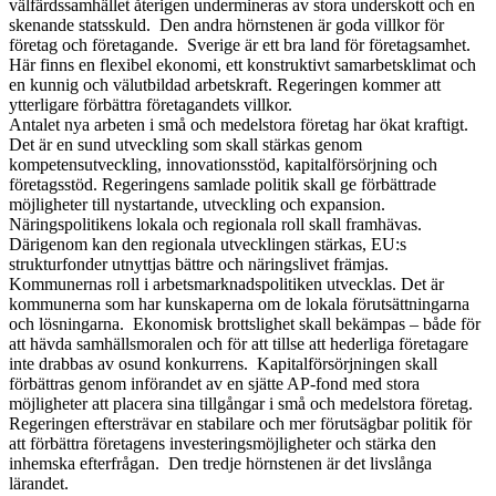
välfärdssamhället återigen undermineras av stora underskott och en
skenande statsskuld. Den andra hörnstenen är goda villkor för
företag och företagande. Sverige är ett bra land för företagsamhet.
Här finns en flexibel ekonomi, ett konstruktivt samarbetsklimat och
en kunnig och välutbildad arbetskraft. Regeringen kommer att
ytterligare förbättra företagandets villkor.
Antalet nya arbeten i små och medelstora företag har ökat kraftigt.
Det är en sund utveckling som skall stärkas genom
kompetensutveckling, innovationsstöd, kapitalförsörjning och
företagsstöd. Regeringens samlade politik skall ge förbättrade
möjligheter till nystartande, utveckling och expansion.
Näringspolitikens lokala och regionala roll skall framhävas.
Därigenom kan den regionala utvecklingen stärkas, EU:s
strukturfonder utnyttjas bättre och näringslivet främjas.
Kommunernas roll i arbetsmarknadspolitiken utvecklas. Det är
kommunerna som har kunskaperna om de lokala förutsättningarna
och lösningarna. Ekonomisk brottslighet skall bekämpas – både för
att hävda samhällsmoralen och för att tillse att hederliga företagare
inte drabbas av osund konkurrens. Kapitalförsörjningen skall
förbättras genom införandet av en sjätte AP-fond med stora
möjligheter att placera sina tillgångar i små och medelstora företag.
Regeringen eftersträvar en stabilare och mer förutsägbar politik för
att förbättra företagens investeringsmöjligheter och stärka den
inhemska efterfrågan. Den tredje hörnstenen är det livslånga
lärandet.