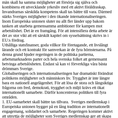
män skall ha samma möjligheter att försörja sig själva och
kombinera ett utvecklande yrkesliv med ett aktivt föräldraskap.
Invandrarnas särskilda kompetens skall tas bättre till vara. Därmed
stärks Sveriges möjligheter i den ökande internationaliseringen.
Inom Europeiska unionen sluter nu allt fler länder upp bakom
tanken att utarbeta gemensamma ambitioner för kampen mot
arbetslöshet. Det är en framgång. För att intensifiera detta arbete är
det av stor vikt att ett särskilt kapitel om sysselsättning skrivs in i
EU:s fördrag.
Uthålliga statsfinanser, goda villkor för företagande, ett livslångt
lärande och ett kontrakt för samverkan är de fyra hörnstenarna. På
denna grund bjuder regeringen in de politiska partierna,
arbetsmarknadens parter och hela svenska folket att gemensamt
betvinga arbetslösheten. Endast så kan vi förverkliga våra bästa
drömmars Sverige.
Globaliseringen och internationaliseringen har dramatiskt förändrat
politikens möjligheter och människors liv. Trygghet är inte längre
bara en nationell angelägenhet. För att lösa de stora och långsiktiga
frågorna om fred, demokrati, trygghet och miljö krävs ett ökat
internationellt samarbete. Därför koncentreras politiken till fyra
områden.
1. EU-samarbetet skall bättre tas tillvara. Sveriges medlemskap i
Europeiska unionen bygger på en lång tradition av internationellt
engagemang, solidaritet och samarbete. Regeringen kommer aktivt
att utnyttja de möjligheter som Sveriges medlemskap ger att skapa