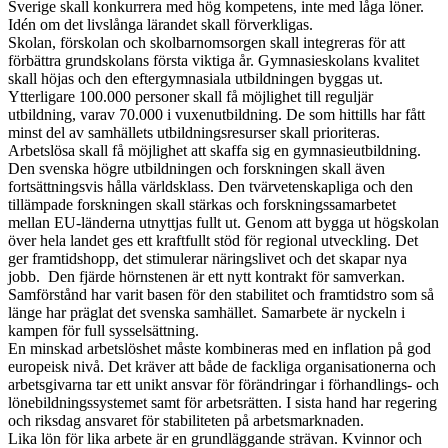
Sverige skall konkurrera med hög kompetens, inte med låga löner.
Idén om det livslånga lärandet skall förverkligas.
Skolan, förskolan och skolbarnomsorgen skall integreras för att
förbättra grundskolans första viktiga år. Gymnasieskolans kvalitet
skall höjas och den eftergymnasiala utbildningen byggas ut.
Ytterligare 100.000 personer skall få möjlighet till reguljär
utbildning, varav 70.000 i vuxenutbildning. De som hittills har fått
minst del av samhällets utbildningsresurser skall prioriteras.
Arbetslösa skall få möjlighet att skaffa sig en gymnasieutbildning.
Den svenska högre utbildningen och forskningen skall även
fortsättningsvis hålla världsklass. Den tvärvetenskapliga och den
tillämpade forskningen skall stärkas och forskningssamarbetet
mellan EU-länderna utnyttjas fullt ut. Genom att bygga ut högskolan
över hela landet ges ett kraftfullt stöd för regional utveckling. Det
ger framtidshopp, det stimulerar näringslivet och det skapar nya
jobb. Den fjärde hörnstenen är ett nytt kontrakt för samverkan.
Samförstånd har varit basen för den stabilitet och framtidstro som så
länge har präglat det svenska samhället. Samarbete är nyckeln i
kampen för full sysselsättning.
En minskad arbetslöshet måste kombineras med en inflation på god
europeisk nivå. Det kräver att både de fackliga organisationerna och
arbetsgivarna tar ett unikt ansvar för förändringar i förhandlings- och
lönebildningssystemet samt för arbetsrätten. I sista hand har regering
och riksdag ansvaret för stabiliteten på arbetsmarknaden.
Lika lön för lika arbete är en grundläggande strävan. Kvinnor och