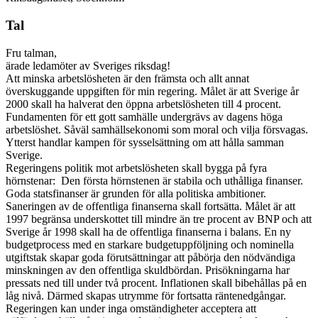
Tal
Fru talman,
ärade ledamöter av Sveriges riksdag!
Att minska arbetslösheten är den främsta och allt annat
överskuggande uppgiften för min regering. Målet är att Sverige år
2000 skall ha halverat den öppna arbetslösheten till 4 procent.
Fundamenten för ett gott samhälle undergrävs av dagens höga
arbetslöshet. Såväl samhällsekonomi som moral och vilja försvagas.
Ytterst handlar kampen för sysselsättning om att hålla samman
Sverige.
Regeringens politik mot arbetslösheten skall bygga på fyra
hörnstenar: Den första hörnstenen är stabila och uthålliga finanser.
Goda statsfinanser är grunden för alla politiska ambitioner.
Saneringen av de offentliga finanserna skall fortsätta. Målet är att
1997 begränsa underskottet till mindre än tre procent av BNP och att
Sverige år 1998 skall ha de offentliga finanserna i balans. En ny
budgetprocess med en starkare budgetuppföljning och nominella
utgiftstak skapar goda förutsättningar att påbörja den nödvändiga
minskningen av den offentliga skuldbördan. Prisökningarna har
pressats ned till under två procent. Inflationen skall bibehållas på en
låg nivå. Därmed skapas utrymme för fortsatta räntenedgångar.
Regeringen kan under inga omständigheter acceptera att