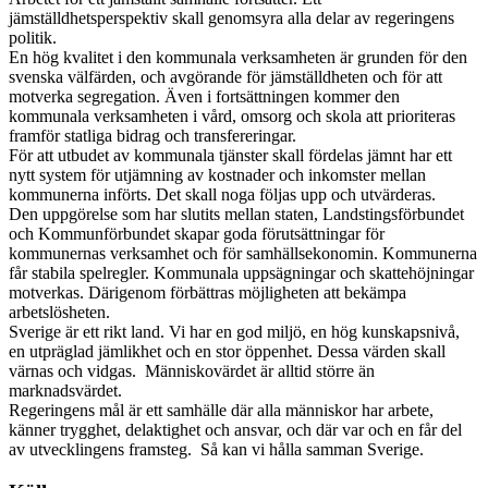
jämställdhetsperspektiv skall genomsyra alla delar av regeringens
politik.
En hög kvalitet i den kommunala verksamheten är grunden för den
svenska välfärden, och avgörande för jämställdheten och för att
motverka segregation. Även i fortsättningen kommer den
kommunala verksamheten i vård, omsorg och skola att prioriteras
framför statliga bidrag och transfereringar.
För att utbudet av kommunala tjänster skall fördelas jämnt har ett
nytt system för utjämning av kostnader och inkomster mellan
kommunerna införts. Det skall noga följas upp och utvärderas.
Den uppgörelse som har slutits mellan staten, Landstingsförbundet
och Kommunförbundet skapar goda förutsättningar för
kommunernas verksamhet och för samhällsekonomin. Kommunerna
får stabila spelregler. Kommunala uppsägningar och skattehöjningar
motverkas. Därigenom förbättras möjligheten att bekämpa
arbetslösheten.
Sverige är ett rikt land. Vi har en god miljö, en hög kunskapsnivå,
en utpräglad jämlikhet och en stor öppenhet. Dessa värden skall
värnas och vidgas. Människovärdet är alltid större än
marknadsvärdet.
Regeringens mål är ett samhälle där alla människor har arbete,
känner trygghet, delaktighet och ansvar, och där var och en får del
av utvecklingens framsteg. Så kan vi hålla samman Sverige.