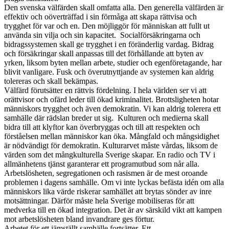
Den svenska välfärden skall omfatta alla. Den generella välfärden är
effektiv och oöverträffad i sin förmåga att skapa rättvisa och
trygghet för var och en. Den möjliggör för människan att fullt ut
använda sin vilja och sin kapacitet. Socialförsäkringarna och
bidragssystemen skall ge trygghet i en föränderlig vardag. Bidrag
och försäkringar skall anpassas till det förhållande att byten av
yrken, liksom byten mellan arbete, studier och egenföretagande, har
blivit vanligare. Fusk och överutnyttjande av systemen kan aldrig
tolereras och skall bekämpas.
Välfärd förutsätter en rättvis fördelning. I hela världen ser vi att
orättvisor och ofärd leder till ökad kriminalitet. Brottsligheten hotar
människors trygghet och även demokratin. Vi kan aldrig tolerera ett
samhälle där rädslan breder ut sig. Kulturen och medierna skall
bidra till att klyftor kan överbryggas och till att respekten och
förståelsen mellan människor kan öka. Mångfald och mångsidighet
är nödvändigt för demokratin. Kulturarvet måste vårdas, liksom de
värden som det mångkulturella Sverige skapar. En radio och TV i
allmänhetens tjänst garanterar ett programutbud som når alla.
Arbetslösheten, segregationen och rasismen är de mest oroande
problemen i dagens samhälle. Om vi inte lyckas befästa idén om alla
människors lika värde riskerar samhället att brytas sönder av inre
motsättningar. Därför måste hela Sverige mobiliseras för att
medverka till en ökad integration. Det är av särskild vikt att kampen
mot arbetslösheten bland invandrare ges förtur.
Arbetet för ett jämställt samhälle fortsätter. Ett