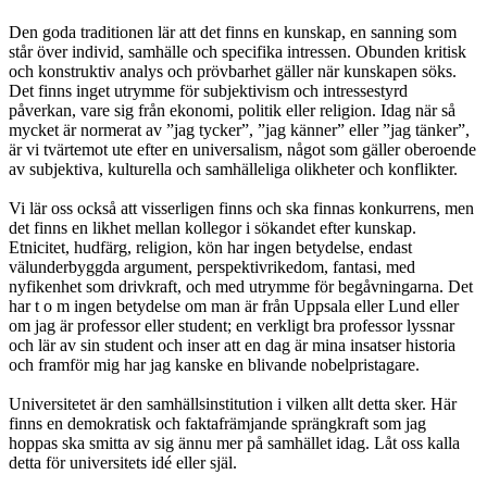
Den goda traditionen lär att det finns en kunskap, en sanning som
står över individ, samhälle och specifika intressen. Obunden kritisk
och konstruktiv analys och prövbarhet gäller när kunskapen söks.
Det finns inget utrymme för subjektivism och intressestyrd
påverkan, vare sig från ekonomi, politik eller religion. Idag när så
mycket är normerat av ”jag tycker”, ”jag känner” eller ”jag tänker”,
är vi tvärtemot ute efter en universalism, något som gäller oberoende
av subjektiva, kulturella och samhälleliga olikheter och konflikter.
Vi lär oss också att visserligen finns och ska finnas konkurrens, men
det finns en likhet mellan kollegor i sökandet efter kunskap.
Etnicitet, hudfärg, religion, kön har ingen betydelse, endast
välunderbyggda argument, perspektivrikedom, fantasi, med
nyfikenhet som drivkraft, och med utrymme för begåvningarna. Det
har t o m ingen betydelse om man är från Uppsala eller Lund eller
om jag är professor eller student; en verkligt bra professor lyssnar
och lär av sin student och inser att en dag är mina insatser historia
och framför mig har jag kanske en blivande nobelpristagare.
Universitetet är den samhällsinstitution i vilken allt detta sker. Här
finns en demokratisk och faktafrämjande sprängkraft som jag
hoppas ska smitta av sig ännu mer på samhället idag. Låt oss kalla
detta för universitets idé eller själ.