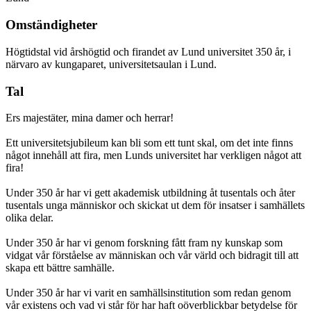
Omständigheter
Högtidstal vid årshögtid och firandet av Lund universitet 350 år, i
närvaro av kungaparet, universitetsaulan i Lund.
Tal
Ers majestäter, mina damer och herrar!
Ett universitetsjubileum kan bli som ett tunt skal, om det inte finns
något innehåll att fira, men Lunds universitet har verkligen något att
fira!
Under 350 år har vi gett akademisk utbildning åt tusentals och åter
tusentals unga människor och skickat ut dem för insatser i samhällets
olika delar.
Under 350 år har vi genom forskning fått fram ny kunskap som
vidgat vår förståelse av människan och vår värld och bidragit till att
skapa ett bättre samhälle.
Under 350 år har vi varit en samhällsinstitution som redan genom
vår existens och vad vi står för har haft oöverblickbar betydelse för