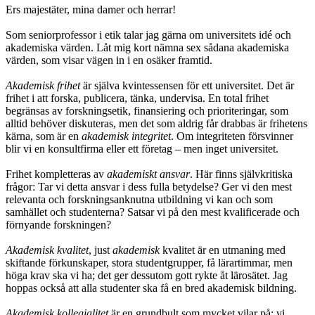
Ers majestäter, mina damer och herrar!
Som seniorprofessor i etik talar jag gärna om universitets idé och
akademiska värden. Låt mig kort nämna sex sådana akademiska
värden, som visar vägen in i en osäker framtid.
Akademisk frihet
är själva kvintessensen för ett universitet. Det är
frihet i att forska, publicera, tänka, undervisa. En total frihet
begränsas av forskningsetik, finansiering och prioriteringar, som
alltid behöver diskuteras, men det som aldrig får drabbas är frihetens
kärna, som är en
akademisk integritet
. Om integriteten försvinner
blir vi en konsultfirma eller ett företag – men inget universitet.
Frihet kompletteras av
akademiskt ansvar
. Här finns självkritiska
frågor: Tar vi detta ansvar i dess fulla betydelse? Ger vi den mest
relevanta och forskningsanknutna utbildning vi kan och som
samhället och studenterna? Satsar vi på den mest kvalificerade och
förnyande forskningen?
Akademisk kvalitet
, just
akademisk
kvalitet är en utmaning med
skiftande förkunskaper, stora studentgrupper, få lärartimmar, men
höga krav ska vi ha; det ger dessutom gott rykte åt lärosätet. Jag
hoppas också att alla studenter ska få en bred akademisk bildning.
Akademisk kollegialitet
är en grundbult som mycket vilar på: vi