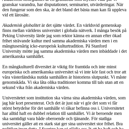
granskar varandra, har disputationer, seminarier, utvärderingar. När
den fungerar som den ska, är det bland det bästa man kan få uppleva
vid ett lärosäte.
Akademisk globalitet
är det sjätte värdet. En världsvid gemenskap
finns mellan världens universitet i globala nätverk. I många besök på
Peking University lärde jag som rektor känna en annan efter ökad
frihet strävande kultur med samma akademiska värden men i en
mångtusenårig icke-europeisk kulturtradition. På Stanford
University mötte jag samma akademiska värden men inbäddade i det
amerikanska samhället.
En mångkulturell diversitet är viktig för framtida och inte minst
europeiska och amerikanska universitet så vi inte kör fast och tror att
våra västerländska nutida samhällen är historiens slutpunkt. Vi måste
genomskåda. Vi ska låta olika traditioner komma till tals utan att en
sekund vika från akademiska värden.
Universitetet som institution ska värna sina akademiska värden, som
jag här kort presenterat. Och det är just när vi gör det som vi får
störst betydelse för det samhälle vi råkar befinna oss i. Universitetet
har alltid haft en dubbel relation till samhället. Vi är beroende men
ska samtidigt vara både oberoende och tjänande. För statliga
universitet gäller att en stark stat ger sina universitet stor frihet. Bra
politiker inser detta. I Sverige kan vi glädja oss åt att ha haft och ha