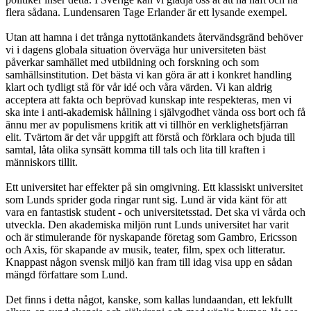
flera sådana. Lundensaren Tage Erlander är ett lysande exempel.
Utan att hamna i det trånga nyttotänkandets återvändsgränd behöver
vi i dagens globala situation överväga hur universiteten bäst
påverkar samhället med utbildning och forskning och som
samhällsinstitution. Det bästa vi kan göra är att i konkret handling
klart och tydligt stå för vår idé och våra värden. Vi kan aldrig
acceptera att fakta och beprövad kunskap inte respekteras, men vi
ska inte i anti-akademisk hållning i självgodhet vända oss bort och få
ännu mer av populismens kritik att vi tillhör en verklighetsfjärran
elit. Tvärtom är det vår uppgift att förstå och förklara och bjuda till
samtal, låta olika synsätt komma till tals och lita till kraften i
människors tillit.
Ett universitet har effekter på sin omgivning. Ett klassiskt universitet
som Lunds sprider goda ringar runt sig. Lund är vida känt för att
vara en fantastisk student - och universitetsstad. Det ska vi vårda och
utveckla. Den akademiska miljön runt Lunds universitet har varit
och är stimulerande för nyskapande företag som Gambro, Ericsson
och Axis, för skapande av musik, teater, film, spex och litteratur.
Knappast någon svensk miljö kan fram till idag visa upp en sådan
mängd författare som Lund.
Det finns i detta något, kanske, som kallas lundaandan, ett lekfullt