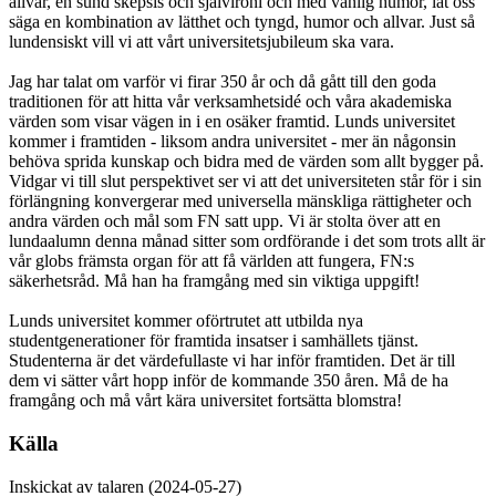
allvar, en sund skepsis och självironi och med vänlig humor, låt oss
säga en kombination av lätthet och tyngd, humor och allvar. Just så
lundensiskt vill vi att vårt universitetsjubileum ska vara.
Jag har talat om varför vi firar 350 år och då gått till den goda
traditionen för att hitta vår verksamhetsidé och våra akademiska
värden som visar vägen in i en osäker framtid. Lunds universitet
kommer i framtiden - liksom andra universitet - mer än någonsin
behöva sprida kunskap och bidra med de värden som allt bygger på.
Vidgar vi till slut perspektivet ser vi att det universiteten står för i sin
förlängning konvergerar med universella mänskliga rättigheter och
andra värden och mål som FN satt upp. Vi är stolta över att en
lundaalumn denna månad sitter som ordförande i det som trots allt är
vår globs främsta organ för att få världen att fungera, FN:s
säkerhetsråd. Må han ha framgång med sin viktiga uppgift!
Lunds universitet kommer oförtrutet att utbilda nya
studentgenerationer för framtida insatser i samhällets tjänst.
Studenterna är det värdefullaste vi har inför framtiden. Det är till
dem vi sätter vårt hopp inför de kommande 350 åren. Må de ha
framgång och må vårt kära universitet fortsätta blomstra!
Källa
Inskickat av talaren (2024-05-27)