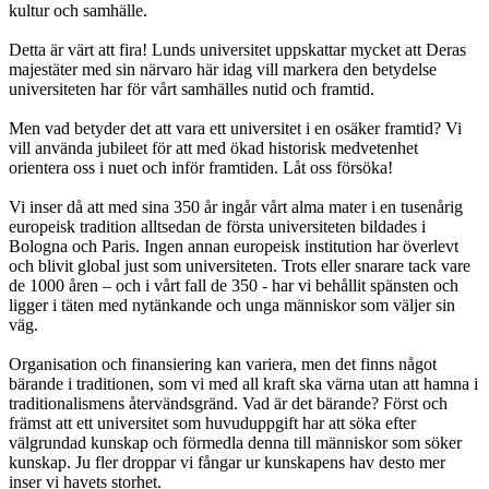
kultur och samhälle.
Detta är värt att fira! Lunds universitet uppskattar mycket att Deras
majestäter med sin närvaro här idag vill markera den betydelse
universiteten har för vårt samhälles nutid och framtid.
Men vad betyder det att vara ett universitet i en osäker framtid? Vi
vill använda jubileet för att med ökad historisk medvetenhet
orientera oss i nuet och inför framtiden. Låt oss försöka!
Vi inser då att med sina 350 år ingår vårt alma mater i en tusenårig
europeisk tradition alltsedan de första universiteten bildades i
Bologna och Paris. Ingen annan europeisk institution har överlevt
och blivit global just som universiteten. Trots eller snarare tack vare
de 1000 åren – och i vårt fall de 350 - har vi behållit spänsten och
ligger i täten med nytänkande och unga människor som väljer sin
väg.
Organisation och finansiering kan variera, men det finns något
bärande i traditionen, som vi med all kraft ska värna utan att hamna i
traditionalismens återvändsgränd. Vad är det bärande? Först och
främst att ett universitet som huvuduppgift har att söka efter
välgrundad kunskap och förmedla denna till människor som söker
kunskap. Ju fler droppar vi fångar ur kunskapens hav desto mer
inser vi havets storhet.