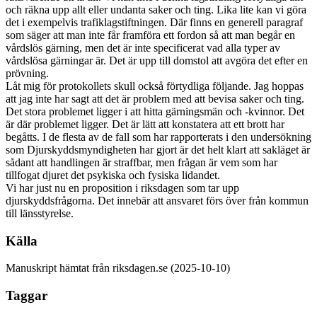
och räkna upp allt eller undanta saker och ting. Lika lite kan vi göra
det i exempelvis trafiklagstiftningen. Där finns en generell paragraf
som säger att man inte får framföra ett fordon så att man begår en
vårdslös gärning, men det är inte specificerat vad alla typer av
vårdslösa gärningar är. Det är upp till domstol att avgöra det efter en
prövning.
Låt mig för protokollets skull också förtydliga följande. Jag hoppas
att jag inte har sagt att det är problem med att bevisa saker och ting.
Det stora problemet ligger i att hitta gärningsmän och -kvinnor. Det
är där problemet ligger. Det är lätt att konstatera att ett brott har
begåtts. I de flesta av de fall som har rapporterats i den undersökning
som Djurskyddsmyndigheten har gjort är det helt klart att sakläget är
sådant att handlingen är straffbar, men frågan är vem som har
tillfogat djuret det psykiska och fysiska lidandet.
Vi har just nu en proposition i riksdagen som tar upp
djurskyddsfrågorna. Det innebär att ansvaret förs över från kommun
till länsstyrelse.
Källa
Manuskript hämtat från riksdagen.se (2025-10-10)
Taggar