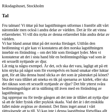
Riksdagshuset, Stockholm
Tal
Fru talman! Vi tittar på hur lagstiftningen utformas i framför allt vårt
närområde men också i andra delar av världen. Det är för att vinna
erfarenheter. Vi vill dra nytta av denna erfarenhet från andra delar av
världen.
Vi har bland annat tittat på det norska förslaget. Utifrån den
bedömning vi gör kan vi konstatera att den norska lagstiftningen
innebär en förändring – om det blir som förslaget lyder. Men vi
konstaterar att det i sista hand blir en bedömningsfråga vad som är
ett sexuellt nyttjande av djur.
Låt mig ta några exempel. Är det, och ska det vara, lagligt att på ett
kön stryka på något som för exempelvis en hund smakar eller luktar
gott, för att låta denna hund slicka av det som är påstruket på könet?
Ska det vara tillåtet att smeka en tik på spenarna av kärlek, eller ska
det räknas som ett sexuellt nyttjande av djur? Det blir ytterst svåra
bedömningsfrågor att ta ställning till även med en förändring av
lagstiftningen.
Jag upprepar nu för tredje gången att det inte är tillåtet att nyttja djur
så att de lider fysisk eller psykisk skada. Vad det är i det enskilda
fallet måste avgöras av domstol. Det finns inget annat i vårt
rättsväsende att ta till. Vi kan inte i denna lagstiftning förtydliga allt