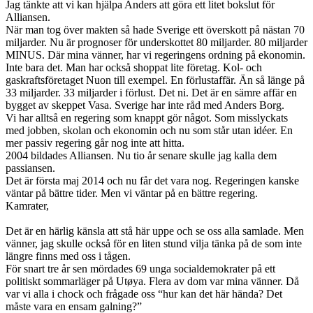
Jag tänkte att vi kan hjälpa Anders att göra ett litet bokslut för
Alliansen.
När man tog över makten så hade Sverige ett överskott på nästan 70
miljarder. Nu är prognoser för underskottet 80 miljarder. 80 miljarder
MINUS. Där mina vänner, har vi regeringens ordning på ekonomin.
Inte bara det. Man har också shoppat lite företag. Kol- och
gaskraftsföretaget Nuon till exempel. En förlustaffär. Än så länge på
33 miljarder. 33 miljarder i förlust. Det ni. Det är en sämre affär en
bygget av skeppet Vasa. Sverige har inte råd med Anders Borg.
Vi har alltså en regering som knappt gör något. Som misslyckats
med jobben, skolan och ekonomin och nu som står utan idéer. En
mer passiv regering går nog inte att hitta.
2004 bildades Alliansen. Nu tio år senare skulle jag kalla dem
passiansen.
Det är första maj 2014 och nu får det vara nog. Regeringen kanske
väntar på bättre tider. Men vi väntar på en bättre regering.
Kamrater,
Det är en härlig känsla att stå här uppe och se oss alla samlade. Men
vänner, jag skulle också för en liten stund vilja tänka på de som inte
längre finns med oss i tågen.
För snart tre år sen mördades 69 unga socialdemokrater på ett
politiskt sommarläger på Utøya. Flera av dom var mina vänner. Då
var vi alla i chock och frågade oss “hur kan det här hända? Det
måste vara en ensam galning?”