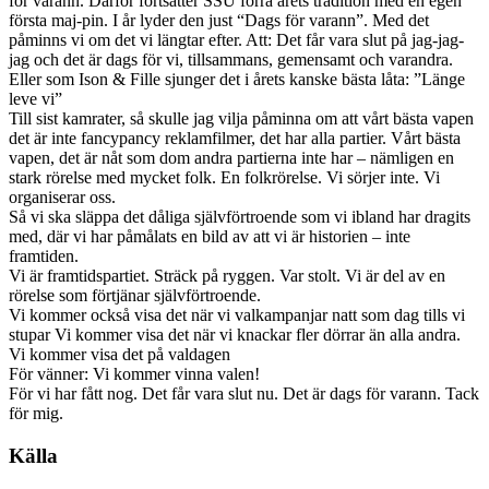
för varann. Därför fortsätter SSU förra årets tradition med en egen
första maj-pin. I år lyder den just “Dags för varann”. Med det
påminns vi om det vi längtar efter. Att: Det får vara slut på jag-jag-
jag och det är dags för vi, tillsammans, gemensamt och varandra.
Eller som Ison & Fille sjunger det i årets kanske bästa låta: ”Länge
leve vi”
Till sist kamrater, så skulle jag vilja påminna om att vårt bästa vapen
det är inte fancypancy reklamfilmer, det har alla partier. Vårt bästa
vapen, det är nåt som dom andra partierna inte har – nämligen en
stark rörelse med mycket folk. En folkrörelse. Vi sörjer inte. Vi
organiserar oss.
Så vi ska släppa det dåliga självförtroende som vi ibland har dragits
med, där vi har påmålats en bild av att vi är historien – inte
framtiden.
Vi är framtidspartiet. Sträck på ryggen. Var stolt. Vi är del av en
rörelse som förtjänar självförtroende.
Vi kommer också visa det när vi valkampanjar natt som dag tills vi
stupar Vi kommer visa det när vi knackar fler dörrar än alla andra.
Vi kommer visa det på valdagen
För vänner: Vi kommer vinna valen!
För vi har fått nog. Det får vara slut nu. Det är dags för varann. Tack
för mig.
Källa