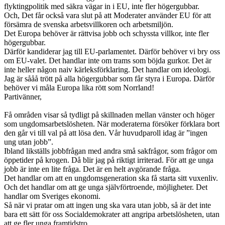
flyktingpolitik med säkra vägar in i EU, inte fler högergubbar.
Och, Det får också vara slut på att Moderater använder EU för att
försämra de svenska arbetsvillkoren och arbetsmiljön.
Det Europa behöver är rättvisa jobb och schyssta villkor, inte fler
högergubbar.
Därför kandiderar jag till EU-parlamentet. Därför behöver vi bry oss
om EU-valet. Det handlar inte om trams som böjda gurkor. Det är
inte heller någon naiv kärleksförklaring. Det handlar om ideologi.
Jag är sååå trött på alla högergubbar som får styra i Europa. Därför
behöver vi måla Europa lika rött som Norrland!
Partivänner,
Få områden visar så tydligt på skillnaden mellan vänster och höger
som ungdomsarbetslösheten. När moderaterna försöker förklara bort
den går vi till val på att lösa den. Vår huvudparoll idag är ”ingen
ung utan jobb”.
Ibland likställs jobbfrågan med andra små sakfrågor, som frågor om
öppetider på krogen. Då blir jag på riktigt irriterad. För att ge unga
jobb är inte en lite fråga. Det är en helt avgörande fråga.
Det handlar om att en ungdomsgeneration ska få starta sitt vuxenliv.
Och det handlar om att ge unga självförtroende, möjligheter. Det
handlar om Sveriges ekonomi.
Så när vi pratar om att ingen ung ska vara utan jobb, så är det inte
bara ett sätt för oss Socialdemokrater att angripa arbetslösheten, utan
att ge fler unga framtidstro.