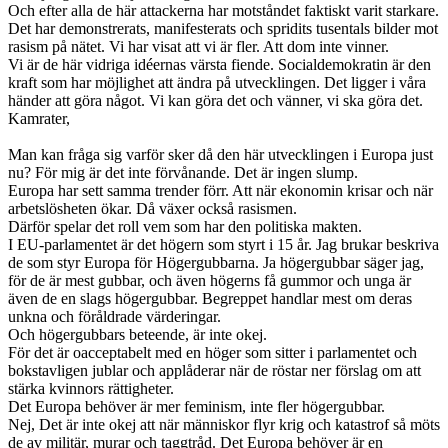
Och efter alla de här attackerna har motståndet faktiskt varit starkare.
Det har demonstrerats, manifesterats och spridits tusentals bilder mot
rasism på nätet. Vi har visat att vi är fler. Att dom inte vinner.
Vi är de här vidriga idéernas värsta fiende. Socialdemokratin är den
kraft som har möjlighet att ändra på utvecklingen. Det ligger i våra
händer att göra något. Vi kan göra det och vänner, vi ska göra det.
Kamrater,
Man kan fråga sig varför sker då den här utvecklingen i Europa just
nu? För mig är det inte förvånande. Det är ingen slump.
Europa har sett samma trender förr. Att när ekonomin krisar och när
arbetslösheten ökar. Då växer också rasismen.
Därför spelar det roll vem som har den politiska makten.
I EU-parlamentet är det högern som styrt i 15 år. Jag brukar beskriva
de som styr Europa för Högergubbarna. Ja högergubbar säger jag,
för de är mest gubbar, och även högerns få gummor och unga är
även de en slags högergubbar. Begreppet handlar mest om deras
unkna och föråldrade värderingar.
Och högergubbars beteende, är inte okej.
För det är oacceptabelt med en höger som sitter i parlamentet och
bokstavligen jublar och applåderar när de röstar ner förslag om att
stärka kvinnors rättigheter.
Det Europa behöver är mer feminism, inte fler högergubbar.
Nej, Det är inte okej att när människor flyr krig och katastrof så möts
de av militär, murar och taggtråd. Det Europa behöver är en