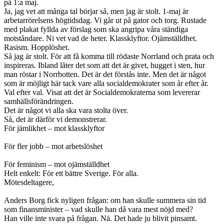
på 1:a maj.
Ja, jag vet att många tal börjar så, men jag är stolt. 1-maj är
arbetarrörelsens högtidsdag. Vi går ut på gator och torg. Rustade
med plakat fyllda av förslag som ska angripa våra ständiga
motståndare. Ni vet vad de heter. Klassklyftor. Ojämställdhet.
Rasism. Hopplöshet.
Så jag är stolt. För att få komma till rödaste Norrland och prata och
inspireras. Ibland låter det som att det är givet, hugget i sten, hur
man röstar i Norrbotten. Det är det förstås inte. Men det är något
som är möjligt här tack vare alla socialdemokrater som år efter år.
Val efter val. Visat att det är Socialdemokraterna som levererar
samhällsförändringen.
Det är något vi alla ska vara stolta över.
Så, det är därför vi demonstrerar.
För jämlikhet – mot klassklyftor
För fler jobb – mot arbetslöshet
För feminism – mot ojämställdhet
Helt enkelt: För ett bättre Sverige. För alla.
Mötesdeltagere,
Anders Borg fick nyligen frågan: om han skulle summera sin tid
som finansminister – vad skulle han då vara mest nöjd med?
Han ville inte svara på frågan. Nä. Det hade ju blivit pinsamt.