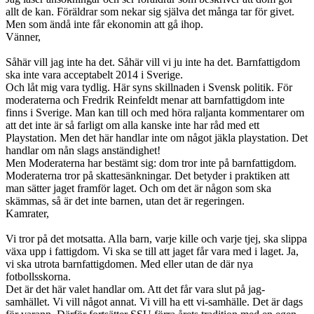
allt de kan. Föräldrar som nekar sig själva det många tar för givet.
Men som ändå inte får ekonomin att gå ihop.
Vänner,
Såhär vill jag inte ha det. Såhär vill vi ju inte ha det. Barnfattigdom
ska inte vara acceptabelt 2014 i Sverige.
Och låt mig vara tydlig. Här syns skillnaden i Svensk politik. För
moderaterna och Fredrik Reinfeldt menar att barnfattigdom inte
finns i Sverige. Man kan till och med höra raljanta kommentarer om
att det inte är så farligt om alla kanske inte har råd med ett
Playstation. Men det här handlar inte om något jäkla playstation. Det
handlar om nån slags anständighet!
Men Moderaterna har bestämt sig: dom tror inte på barnfattigdom.
Moderaterna tror på skattesänkningar. Det betyder i praktiken att
man sätter jaget framför laget. Och om det är någon som ska
skämmas, så är det inte barnen, utan det är regeringen.
Kamrater,
Vi tror på det motsatta. Alla barn, varje kille och varje tjej, ska slippa
växa upp i fattigdom. Vi ska se till att jaget får vara med i laget. Ja,
vi ska utrota barnfattigdomen. Med eller utan de där nya
fotbollsskorna.
Det är det här valet handlar om. Att det får vara slut på jag-
samhället. Vi vill något annat. Vi vill ha ett vi-samhälle. Det är dags