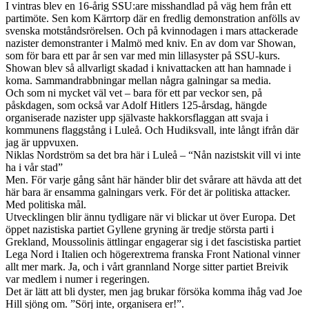
I vintras blev en 16-årig SSU:are misshandlad på väg hem från ett
partimöte. Sen kom Kärrtorp där en fredlig demonstration anfölls av
svenska motståndsrörelsen. Och på kvinnodagen i mars attackerade
nazister demonstranter i Malmö med kniv. En av dom var Showan,
som för bara ett par år sen var med min lillasyster på SSU-kurs.
Showan blev så allvarligt skadad i knivattacken att han hamnade i
koma. Sammandrabbningar mellan några galningar sa media.
Och som ni mycket väl vet – bara för ett par veckor sen, på
påskdagen, som också var Adolf Hitlers 125-årsdag, hängde
organiserade nazister upp självaste hakkorsflaggan att svaja i
kommunens flaggstång i Luleå. Och Hudiksvall, inte långt ifrån där
jag är uppvuxen.
Niklas Nordström sa det bra här i Luleå – “Nån nazistskit vill vi inte
ha i vår stad”
Men. För varje gång sånt här händer blir det svårare att hävda att det
här bara är ensamma galningars verk. För det är politiska attacker.
Med politiska mål.
Utvecklingen blir ännu tydligare när vi blickar ut över Europa. Det
öppet nazistiska partiet Gyllene gryning är tredje största parti i
Grekland, Moussolinis ättlingar engagerar sig i det fascistiska partiet
Lega Nord i Italien och högerextrema franska Front National vinner
allt mer mark. Ja, och i vårt grannland Norge sitter partiet Breivik
var medlem i numer i regeringen.
Det är lätt att bli dyster, men jag brukar försöka komma ihåg vad Joe
Hill sjöng om. ”Sörj inte, organisera er!”.