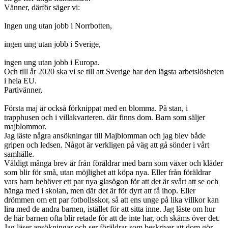
Vänner, därför säger vi:
Ingen ung utan jobb i Norrbotten,
ingen ung utan jobb i Sverige,
ingen ung utan jobb i Europa.
Och till år 2020 ska vi se till att Sverige har den lägsta arbetslösheten
i hela EU.
Partivänner,
Första maj är också förknippat med en blomma. På stan, i
trapphusen och i villakvarteren. där finns dom. Barn som säljer
majblommor.
Jag läste några ansökningar till Majblomman och jag blev både
gripen och ledsen. Något är verkligen på väg att gå sönder i vårt
samhälle.
Väldigt många brev är från föräldrar med barn som växer och kläder
som blir för små, utan möjlighet att köpa nya. Eller från föräldrar
vars barn behöver ett par nya glasögon för att det är svårt att se och
hänga med i skolan, men där det är för dyrt att få ihop. Eller
drömmen om ett par fotbollsskor, så att ens unge på lika villkor kan
lira med de andra barnen, istället för att sitta inne. Jag läste om hur
de här barnen ofta blir retade för att de inte har, och skäms över det.
Jag läser ansökningar och ser föräldrar som beskriver att dom gör