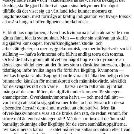
»bekymrade fäder» och »akademiska lärare», hvilka beklagat det
skedda, skulle gjort bättre i att spara sina bekymmer för något
tillfälle då det visat sig att vårt land icke kunnat mönstra en
ungdomsskara, med förmåga af kraftig indignation vid hvarje försök
att »såra lungan i offentlighetens breda bröst»…
Ej blott hos ungdomen, äfven hos kvinnorna af alla åldrar ville man
gärna finna ideala synpunkter. Men — under sin sträfvan att skaffa
sig själfva kunskaper, förvärfsmöjligheter, studie- och
arbetsrättigheter, en mer trygg ekonomisk, en mer inflytelserik social
ställning — hafva kvinnorna ofta blifvit andligt torra och tomma.
Också de hafva glömt att lifvet har något högre och dyrbarare än
deras egna rättigheter; att det finnes stora mänskliga intressen, djupa
tidsfrågor, inför hvilka ingen får förblifva likgiltig. Kvinnorna —
hvilkas högsta samhällsuppgift borde vara att hålla den heliga elden
brinnande: känslan för människorätt och människovärde, särskildt
för de svagares rätt och värde — hafva i detta fall ännu ej infriat
många af de stora löften, de afgifvit under kampen för sin egen
emancipation. Överklasskvinnorna hafva — och med full rätt —
varit ifriga att skaffa sig själfva mer frihet och rättvisa och i dessa
afseenden återstår dem ännu mycket att eftersträfva. Men låt
öfverklasskvinnorna visa att de bruka den rätt, de redan vunnit, för
större mål än endast sin egen rätt! Må de snart inse att de ännu stå
barnsligt okunniga eller likgiltiga för de stora samhällsuppgifterna,
hvilkas innersta kärna — skalet må sedan kallas socialism eller hvad