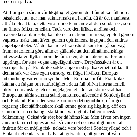
mot oss själfva.
Att främja en sådan vår likgiltighet genom det från olika håll hörda
påståendet att, när man saknar makt att handla, då är det manligast
att låta bli att tala, detta visar underkännande af den solidaritet, som
nu finnes folken emellan. Tack vare den lifliga, andliga och
materiella samfärdseln, kan den ena nationen numera, ej blott genom
vapnens makt utan äfven genom opinionens, ingripa i den andras
angelägenheter. Våldet kan icke lika ostördt som förr gå sin väg
fram; nationerna göra alltmer gällande att den allmänmänskliga
intressesfären flyttas inom de råmärken, dem nationerna fordom
uppdragit för sina »egna angelägenheter». Dreyfussaken är ett
exempel härpå. Frankrike sökte länge med själfsäkerhet häfda: att
denna sak var dess egen omsorg, en fråga i hvilken Europas
inblandning var en oförsynthet. Men Europa har låtit Frankrike
känna att frågan om rättfärdighet i detta fall blifvit internationell,
blifvit en mänsklighetens angelägenhet. Och än större skäl har
Europa att häfda samma ståndpunkt med afseende å Sönderjylland
och Finland. Förr eller senare kommer det ögonblick, då ingen
regering eller själfhärskare skall kunna göra sig likgiltig, döf och
stum inför en enhälligt, starkt och värdigt uttalad europeisk
folkmening. Också vår röst bör då höras klar. Men äfven om ingen
annan stämma höjdes än vår, så vore det oss ovärdigt om vi, af
fruktan för en möjlig risk, nekade våra bröder i Sönderjylland och i
Finland det enda, vi nu hafva att gifva dem, uttrycken af våra