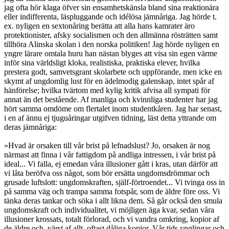
jag ofta hör klaga öfver sin ensamhetskänsla bland sina reaktionära
eller indifferenta, läspluggande och idélösa jämnåriga. Jag hörde t.
ex. nyligen en sextonåring berätta att alla hans kamrater äro
protektionister, afsky socialismen och den allmänna rösträtten samt
tillhöra Alinska skolan i den norska politiken! Jag hörde nyligen en
yngre lärare omtala huru han nästan blyges att visa sin egen värme
inför sina världsligt kloka, realistiska, praktiska elever, hvilka
prestera godt, samvetsgrant skolarbete och uppförande, men icke en
skymt af ungdomlig lust för en ädelmodig galenskap, intet spår af
hänförelse; hvilka tvärtom med kylig kritik afvisa all sympati för
annat än det bestående. Af manliga och kvinnliga studenter har jag
hört samma omdöme om flertalet inom studentkåren. Jag har senast,
i en af ännu ej tjuguåringar utgifven tidning, läst detta yttrande om
deras jämnåriga:
»Hvad är orsaken till vår brist på lefnadslust? Jo, orsaken är nog
närmast att finna i vår fattigdom på andliga intressen, i vår brist på
ideal... Vi falla, ej emedan våra illusioner gått i kras, utan därför att
vi låta beröfva oss något, som bör ersätta ungdomsdrömmar och
grusade luftslott: ungdomskraften, själf-förtroendet... Vi tvinga oss in
på samma väg och trampa samma fotspår, som de äldre före oss. Vi
tänka deras tankar och söka i allt likna dem. Så går också den smula
ungdomskraft och individualitet, vi möjligen äga kvar, sedan våra
illusioner krossats, totalt förlorad, och vi vandra omkring, kopior af
de äldre och, värst af allt, oftast dåliga kopior. Vår tids ynglingar och