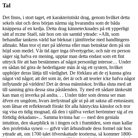
Tal
Det finns, i stort taget, ett karakteristiskt drag, genom hvilket detta
sekels slut och dess början närma sig hvarandra som de båda
knäppena af en kedja. Detta drag kännetecknades på ett ypperligt
sätt af m:me Staël, när hon om sin samtid yttrade: »Allt, som
behandlar tankens värld har bleknat i jämförelse med handlingens
allmakt. Man tror ej mer på idéerna eller man betraktar dem på sin
höjd som medel. Vår tid äger inga öfvertygelse, och när en person
säger sig hafva en mening, upptar man detta endast som ett fint
uttryck för att han bestämmes af något personligt intresse… Under
en sådan tid göra de hederligaste män åt sig ett system, hvilket
upphöjer deras lättja till värdighet. De förklara att de ej kunna göra
något vid något; att det som är, det är och att teorier icke hafva något
inflytande på världen! Det är dessa människor, hvilka sluta med att
till sanning göra dessa sina påståenden. Ty med ett sådant tänkesätt
kan man ej inverka på andra. . . Under tider som denna ser man
äfven en ungdom, hvars ärelystnad går ut på att sakna all entusiasm;
som låtsar ett reflekteradt förakt för alla hänryckta känslor och tror
sig visa en tidig mognad, då den i själfva verket berömmer sig af en
förtidig dekadans»... Samma kvinna har — med den geniala
intuition, den skarpblick in i tingen och i framtiden, som man kallar
den profetiska synen — gifvit vårt århundrade dess formel när hon
yttrade att, om 1700 talet öfverskattade teorierna, så kommer 1800-