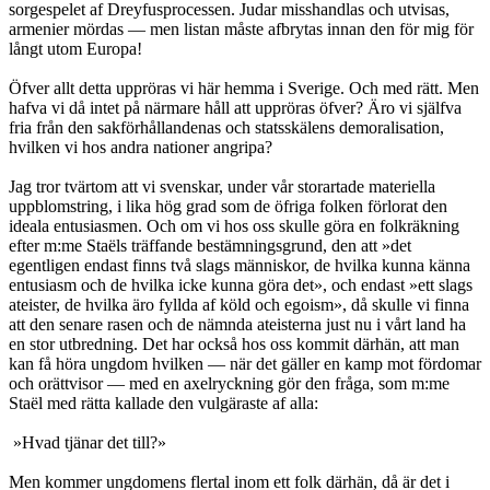
sorgespelet af Dreyfusprocessen. Judar misshandlas och utvisas,
armenier mördas — men listan måste afbrytas innan den för mig för
långt utom Europa!
Öfver allt detta uppröras vi här hemma i Sverige. Och med rätt. Men
hafva vi då intet på närmare håll att uppröras öfver? Äro vi själfva
fria från den sakförhållandenas och statsskälens demoralisation,
hvilken vi hos andra nationer angripa?
Jag tror tvärtom att vi svenskar, under vår storartade materiella
uppblomstring, i lika hög grad som de öfriga folken förlorat den
ideala entusiasmen. Och om vi hos oss skulle göra en folkräkning
efter m:me Staëls träffande bestämningsgrund, den att »det
egentligen endast finns två slags människor, de hvilka kunna känna
entusiasm och de hvilka icke kunna göra det», och endast »ett slags
ateister, de hvilka äro fyllda af köld och egoism», då skulle vi finna
att den senare rasen och de nämnda ateisterna just nu i vårt land ha
en stor utbredning. Det har också hos oss kommit därhän, att man
kan få höra ungdom hvilken — när det gäller en kamp mot fördomar
och orättvisor — med en axelryckning gör den fråga, som m:me
Staël med rätta kallade den vulgäraste af alla:
»Hvad tjänar det till?»
Men kommer ungdomens flertal inom ett folk därhän, då är det i