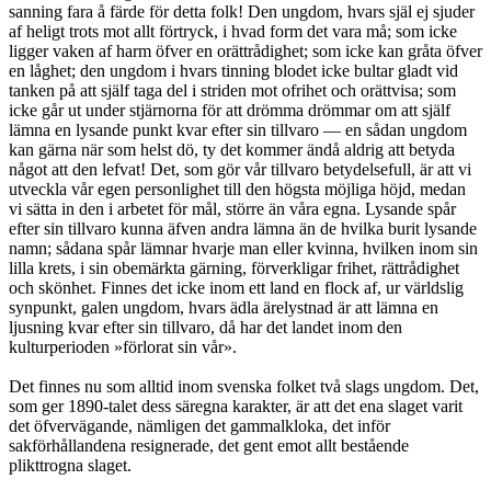
sanning fara å färde för detta folk! Den ungdom, hvars själ ej sjuder
af heligt trots mot allt förtryck, i hvad form det vara må; som icke
ligger vaken af harm öfver en orättrådighet; som icke kan gråta öfver
en låghet; den ungdom i hvars tinning blodet icke bultar gladt vid
tanken på att själf taga del i striden mot ofrihet och orättvisa; som
icke går ut under stjärnorna för att drömma drömmar om att själf
lämna en lysande punkt kvar efter sin tillvaro — en sådan ungdom
kan gärna när som helst dö, ty det kommer ändå aldrig att betyda
något att den lefvat! Det, som gör vår tillvaro betydelsefull, är att vi
utveckla vår egen personlighet till den högsta möjliga höjd, medan
vi sätta in den i arbetet för mål, större än våra egna. Lysande spår
efter sin tillvaro kunna äfven andra lämna än de hvilka burit lysande
namn; sådana spår lämnar hvarje man eller kvinna, hvilken inom sin
lilla krets, i sin obemärkta gärning, förverkligar frihet, rättrådighet
och skönhet. Finnes det icke inom ett land en flock af, ur världslig
synpunkt, galen ungdom, hvars ädla ärelystnad är att lämna en
ljusning kvar efter sin tillvaro, då har det landet inom den
kulturperioden »förlorat sin vår».
Det finnes nu som alltid inom svenska folket två slags ungdom. Det,
som ger 1890-talet dess säregna karakter, är att det ena slaget varit
det öfvervägande, nämligen det gammalkloka, det inför
sakförhållandena resignerade, det gent emot allt bestående
plikttrogna slaget.