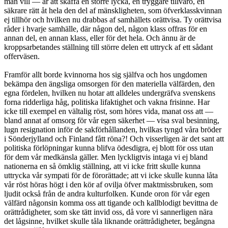
man vill — är att skaffa en större lycka, en tryggare tillvaro, en
säkrare rätt åt hela den del af mänskligheten, som öfverklasskvinnan
ej tillhör och hvilken nu drabbas af samhällets orättvisa. Ty orättvisa
råder i hvarje samhälle, där någon del, någon klass offras för en
annan del, en annan klass, eller för det hela. Och ännu är de
kroppsarbetandes ställning till större delen ett uttryck af ett sådant
offerväsen.
Framför allt borde kvinnorna hos sig själfva och hos ungdomen
bekämpa den ängsliga omsorgen för den materiella välfärden, den
egna fördelen, hvilken nu hotar att alldeles undergräfva svenskens
forna ridderliga håg, politiska lifaktighet och vakna frisinne. Har
icke till exempel en vältalig röst, som höres vida, manat oss att —
bland annat af omsorg för vår egen säkerhet — visa sval besinning,
lugn resignation inför de sakförhållanden, hvilkas tyngd våra bröder
i Sönderjylland och Finland fått röna?! Och visserligen är det sant att
politiska förlöpningar kunna blifva ödesdigra, ej blott för oss utan
för dem vår medkänsla gäller. Men lyckligtvis intaga vi ej bland
nationerna en så ömklig ställning, att vi icke fritt skulle kunna
uttrycka vår sympati för de förorättade; att vi icke skulle kunna låta
vår röst höras högt i den kör af ovilja öfver maktmissbruken, som
ljudit också från de andra kulturfolken. Kunde oron för vår egen
välfärd någonsin komma oss att tigande och kallblodigt bevittna de
orättrådigheter, som ske tätt invid oss, då vore vi sannerligen nära
det lågsinne, hvilket skulle tåla liknande orättrådigheter, begångna