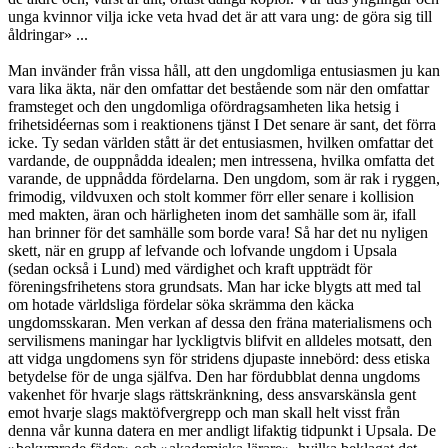
unga kvinnor vilja icke veta hvad det är att vara ung: de göra sig till
åldringar» ...
Man invänder från vissa håll, att den ungdomliga entusiasmen ju kan
vara lika äkta, när den omfattar det bestående som när den omfattar
framsteget och den ungdomliga ofördragsamheten lika hetsig i
frihetsidéernas som i reaktionens tjänst I Det senare är sant, det förra
icke. Ty sedan världen stått är det entusiasmen, hvilken omfattar det
vardande, de ouppnådda idealen; men intressena, hvilka omfatta det
varande, de uppnådda fördelarna. Den ungdom, som är rak i ryggen,
frimodig, vildvuxen och stolt kommer förr eller senare i kollision
med makten, äran och härligheten inom det samhälle som är, ifall
han brinner för det samhälle som borde vara! Så har det nu nyligen
skett, när en grupp af lefvande och lofvande ungdom i Upsala
(sedan också i Lund) med värdighet och kraft uppträdt för
föreningsfrihetens stora grundsats. Man har icke blygts att med tal
om hotade världsliga fördelar söka skrämma den käcka
ungdomsskaran. Men verkan af dessa den fräna materialismens och
servilismens maningar har lyckligtvis blifvit en alldeles motsatt, den
att vidga ungdomens syn för stridens djupaste innebörd: dess etiska
betydelse för de unga själfva. Den har fördubblat denna ungdoms
vakenhet för hvarje slags rättskränkning, dess ansvarskänsla gent
emot hvarje slags maktöfvergrepp och man skall helt visst från
denna vår kunna datera en mer andligt lifaktig tidpunkt i Upsala. De