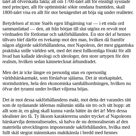
talet att öfverskatta fakta; att om 1700-talet allt för ensidigt sysslade
med principer, allt för optimistiskt sökte omdana framtiden, skall
1800-talet visa en allt för stor benägenhet att böja sig under realiteter.
Betydelsen af m:me Staëls egen lifsgärning var — i ett enda ord
sammanfattad — den, att från början till slut utgöra en revolt mot
vördnaden för fördomar och sakförhållanden. En stor del af hennes
tillvaro blef därför en tvekamp mot den man, hvilken då framför
någon afgjorde sakförhållandena, mot Napoleon, det mest gigantiska
praktiska snille världen sett, med det mest fullkomliga förakt för allt
hvad han kallade ideologi och ideologer, den store urtypen för den
realism, hvilken sedan kännetecknat århundradet.
Men det är icke längre en personlig utan en opersonlig
världshärskarmakt, som förslafvar själarna. Det är storkapitalet,
storindustrien, hela den ekonomiska samhällsordningen, hvilken nu
öfvar det tyranni under hvilket viljorna böjas.
Det är mot dessa sakförhållandens makt, mot detta det varandes rätt
som de nydanande idéernas målsmän ställa sin tro och sitt hopp: att
allt som är, en gång skall kunna varda bättre än det är! Men dessa
idealister äro få. Ty liksom karaktererna under trycket af Napoleons
härskarvilja demoraliserades, så hafva de nu demoraliserats af den
materiella utvecklingens imponerande sakförhållanden, hvilka med
fullt skäl stegrat människans maktkänsla i bredd med hennes