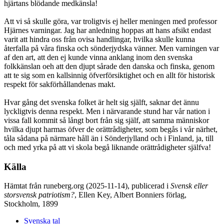
hjärtans blödande medkänsla!
Att vi så skulle göra, var troligtvis ej heller meningen med professor
Hjärnes varningar. Jag har anledning hoppas att hans afsikt endast
varit att hindra oss från ovisa handlingar, hvilka skulle kunna
återfalla på våra finska och sönderjydska vänner. Men varningen var
af den art, att den ej kunde vinna anklang inom den svenska
folkkänslan oeh att den djupt sårade den danska och finska, genom
att te sig som en kallsinnig öfverförsiktighet och en allt för historisk
respekt för sakförhållandenas makt.
Hvar gång det svenska folket är helt sig själft, saknar det ännu
lyckligtvis denna respekt. Men i närvarande stund har vår nation i
vissa fall kommit så långt bort från sig själf, att samma människor
hvilka djupt harmas öfver de orättrådigheter, som begås i vår närhet,
tåla sådana på närmare håll än i Sönderjylland och i Finland, ja, till
och med yrka på att vi skola begå liknande orättrådigheter själfva!
Källa
Hämtat från runeberg.org (2025-11-14), publicerad i
Svensk eller
storsvensk patriotism?
, Ellen Key, Albert Bonniers förlag,
Stockholm, 1899
Svenska tal