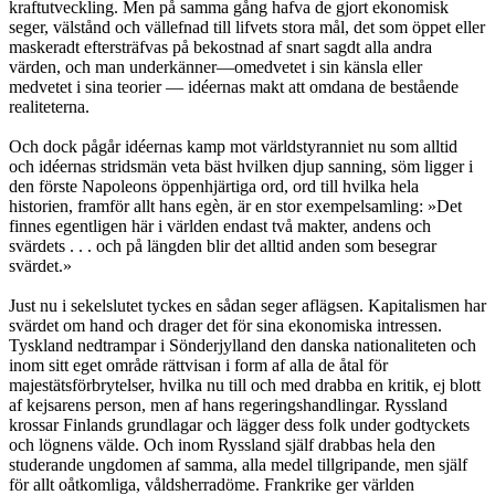
kraftutveckling. Men på samma gång hafva de gjort ekonomisk
seger, välstånd och vällefnad till lifvets stora mål, det som öppet eller
maskeradt eftersträfvas på bekostnad af snart sagdt alla andra
värden, och man underkänner—omedvetet i sin känsla eller
medvetet i sina teorier — idéernas makt att omdana de bestående
realiteterna.
Och dock pågår idéernas kamp mot världstyranniet nu som alltid
och idéernas stridsmän veta bäst hvilken djup sanning, söm ligger i
den förste Napoleons öppenhjärtiga ord, ord till hvilka hela
historien, framför allt hans egèn, är en stor exempelsamling: »Det
finnes egentligen här i världen endast två makter, andens och
svärdets . . . och på längden blir det alltid anden som besegrar
svärdet.»
Just nu i sekelslutet tyckes en sådan seger aflägsen. Kapitalismen har
svärdet om hand och drager det för sina ekonomiska intressen.
Tyskland nedtrampar i Sönderjylland den danska nationaliteten och
inom sitt eget område rättvisan i form af alla de åtal för
majestätsförbrytelser, hvilka nu till och med drabba en kritik, ej blott
af kejsarens person, men af hans regeringshandlingar. Ryssland
krossar Finlands grundlagar och lägger dess folk under godtyckets
och lögnens välde. Och inom Ryssland själf drabbas hela den
studerande ungdomen af samma, alla medel tillgripande, men själf
för allt oåtkomliga, våldsherradöme. Frankrike ger världen