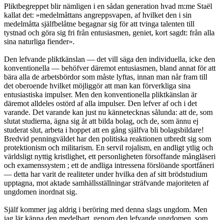
Pliktbegreppet blir nämligen i en sådan generation hvad m:me Staël
kallat det: »medelmåttans angreppsvapen, af hvilket den i sin
medelmåtta själfbelåtne begagnar sig för att tvinga talenten till
tystnad och göra sig fri från entusiasmen, geniet, kort sagdt: från alla
sina naturliga fiender».
Den lefvande pliktkänslan — det vill säga den individuella, icke den
konventionella — behöfver däremot entusiasmen, bland annat för att
bära alla de arbetsbördor som måste lyftas, innan man når fram till
det oberoende hvilket möjliggör att man kan förverkliga sina
entusiastiska impulser. Men den konventionella pliktkänslan är
däremot alldeles ostörd af alla impulser. Den lefver af och i det
varande. Det varande kan just nu kännetecknas sålunda: att de, som
slutat studierna, ägna sig åt att bilda bolag, och de, som ännu ej
studerat slut, arbeta i hoppet att en gång själfva bli bolagsbildare!
Bredvid penningväldet har den politiska reaktionen utbredt sig som
protektionism och militarism. En servil rojalism, en andligt ytlig och
världsligt nyttig kristlighet, ett personligheten försoffande mångläseri
och examenssystem ; ett de andliga intressena förslöande sportfåneri
— detta har varit de realiteter under hvilka den af sitt brödstudium
upptagna, mot aktade samhällsställningar sträfvande majoriteten af
ungdomen inordnat sig.
Själf kommer jag aldrig i beröring med denna slags ungdom. Men
jag lär känna den medelbart, genom den lefvande ungdomen, som